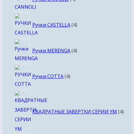
товара
4
Ручки CASTELLA
4
товара
4
Ручки MERENGA
4
товара
4
Ручки COTTA
4
товара
4
това
КВАДРАТНЫЕ ЗАВЕРТКИ СЕРИИ YM
4