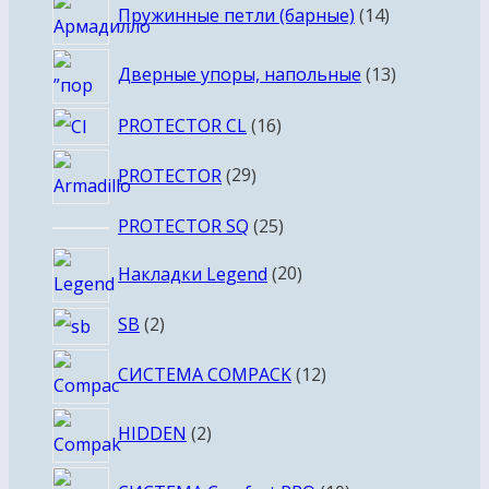
товар
14
Пружинные петли (барные)
14
товаров
13
Дверные упоры, напольные
13
товаров
16
PROTECTOR CL
16
товаров
29
PROTECTOR
29
товаров
25
PROTECTOR SQ
25
товаров
20
Накладки Legend
20
товаров
2
SB
2
товара
12
СИСТЕМА COMPACK
12
товаров
2
HIDDEN
2
товара
10