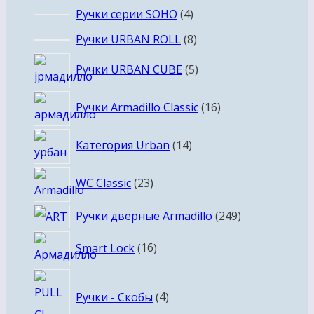
4
Ручки серии SOHO
4
товара
8
Ручки URBAN ROLL
8
товаров
5
Ручки URBAN CUBE
5
товаров
16
Ручки Armadillo Classic
16
товаров
14
Категория Urban
14
товаров
23
WC Classic
23
товара
249
Ручки дверные Armadillo
249
товаров
16
Smart Lock
16
товаров
4
Ручки - Скобы
4
товара