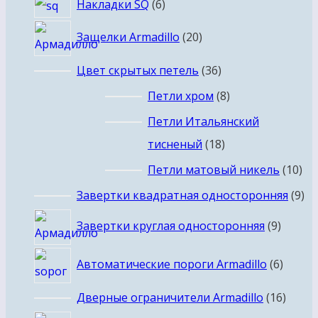
6
Накладки SQ
6
товаров
20
Защелки Armadillo
20
товаров
36
Цвет скрытых петель
36
товаров
8
Петли хром
8
товаров
Петли Итальянский
18
тисненый
18
товаров
10
Петли матовый никель
10
то
9
Завертки квадратная односторонняя
9
то
9
Завертки круглая односторонняя
9
товар
6
Автоматические пороги Armadillo
6
товар
16
Дверные ограничители Armadillo
16