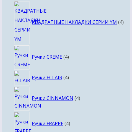
4
тов
КВАДРАТНЫЕ НАКЛАДКИ СЕРИИ YM
4
4
Ручки CREME
4
товара
4
Ручки ECLAIR
4
товара
4
Ручки CINNAMON
4
товара
4
Ручки FRAPPE
4
товара