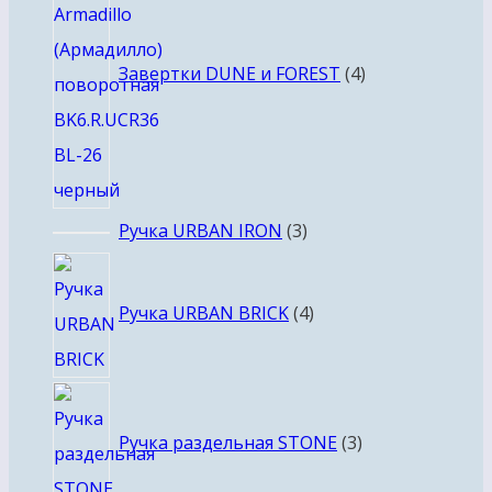
Завертки DUNE и FOREST
4
3
Ручка URBAN IRON
3
товара
4
товара
Ручка URBAN BRICK
4
3
товара
Ручка раздельная STONE
3