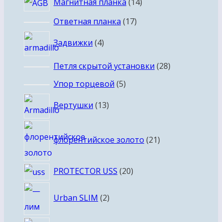
14
Магнитная планка
14
товаров
17
Ответная планка
17
товаров
4
Задвижки
4
товара
28
Петля скрытой установки
28
товаров
5
Упор торцевой
5
товаров
13
Вертушки
13
товаров
21
флорентийское золото
21
товар
20
PROTECTOR USS
20
товаров
2
Urban SLIM
2
товара