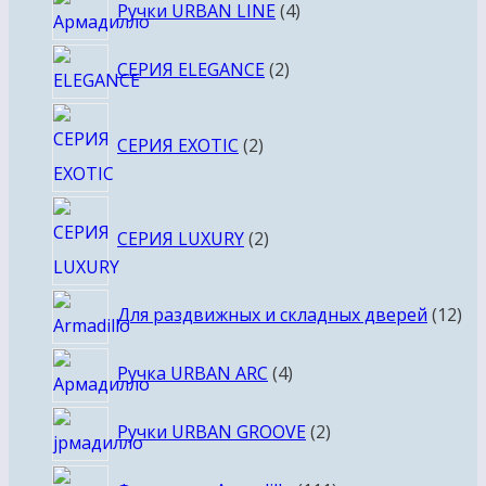
4
Ручки URBAN LINE
4
товара
2
СЕРИЯ ELEGANCE
2
товара
2
СЕРИЯ EXOTIC
2
товара
2
СЕРИЯ LUXURY
2
товара
12
Для раздвижных и складных дверей
12
то
4
Ручка URBAN ARC
4
товара
2
Ручки URBAN GROOVE
2
товара
111