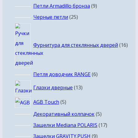
товара
9
Петли Armadillo бронза
9
товаров
25
Черные петли
25
товаров
16
това
Фурнитура для стеклянных дверей
16
6
Петля доводчик RANGE
6
товаров
13
Глазки дверные
13
товаров
5
AGB Touch
5
товаров
5
Декоративный колпачок
5
товаров
17
Защелки Mediana POLARIS
17
товаров
9
Защелки GRAVITY.PUSH
9