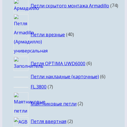
74
Петли скрытого монтажа Armadillo
74
тов
40
товаров
Петли врезные
40
6
Петля OPTIMA UWD6000
6
товаров
6
Петли накладные (карточные)
6
товаров
7
FL.3800
7
товаров
2
Маятниковые петли
2
товара
2
Петля ввертная
2