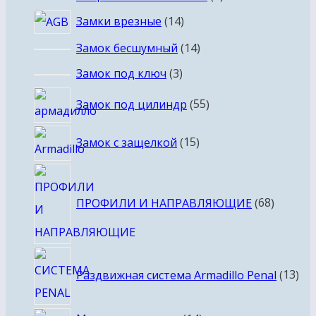
товаров
14
Замки врезные
14
товаров
14
Замок бесшумный
14
товаров
3
Замок под ключ
3
товара
55
Замок под цилиндр
55
товаров
15
Замок с защелкой
15
товаров
68
товаро
ПРОФИЛИ И НАПРАВЛЯЮЩИЕ
68
13
Раздвижная система Armadillo Penal
13
тов