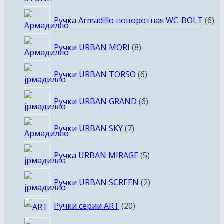
6
Ручка Armadillo поворотная WC-BOLT
6
то
8
Ручки URBAN MORI
8
товаров
6
Ручки URBAN TORSO
6
товаров
6
Ручки URBAN GRAND
6
товаров
7
Ручки URBAN SKY
7
товаров
5
Ручка URBAN MIRAGE
5
товаров
2
Ручки URBAN SCREEN
2
товара
20
Ручки серии ART
20
товаров