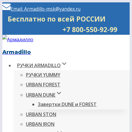
Перейти
Email: Armadillo-msk@yandex.ru
к
Бесплатно по всей РОССИИ
содержимому
+7 800-550-92-99
Armadillo
РУЧКИ ARMADILLO
РУЧКИ YUMMY
URBAN FOREST
URBAN DUNE
Завертки DUNE и FOREST
URBAN STON
URBAN IRON