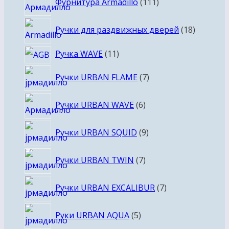
Фурнитура Armadillo
111
товаров
18
Ручки для раздвижных дверей
18
товаров
11
Ручка WAVE
11
товаров
7
Ручки URBAN FLAME
7
товаров
6
Ручки URBAN WAVE
6
товаров
9
Ручки URBAN SQUID
9
товаров
7
Ручки URBAN TWIN
7
товаров
7
Ручки URBAN EXCALIBUR
7
товаров
5
Руки URBAN AQUA
5
товаров