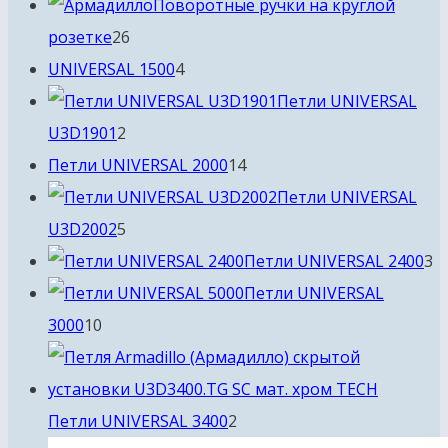
товар
Поворотные ручки на круглой
26
розетке
26
товаров
4
UNIVERSAL 1500
4
товара
Петли UNIVERSAL
2
U3D1901
2
товара
14
Петли UNIVERSAL 2000
14
товаров
Петли UNIVERSAL
5
U3D2002
5
товаров
3
Петли UNIVERSAL 2400
3
т
Петли UNIVERSAL
10
3000
10
товаров
2
Петли UNIVERSAL 3400
2