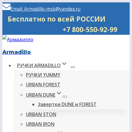
Перейти
Email: Armadillo-msk@yandex.ru
к
Бесплатно по всей РОССИИ
содержимому
+7 800-550-92-99
Armadillo
РУЧКИ ARMADILLO
РУЧКИ YUMMY
URBAN FOREST
URBAN DUNE
Завертки DUNE и FOREST
URBAN STON
URBAN IRON