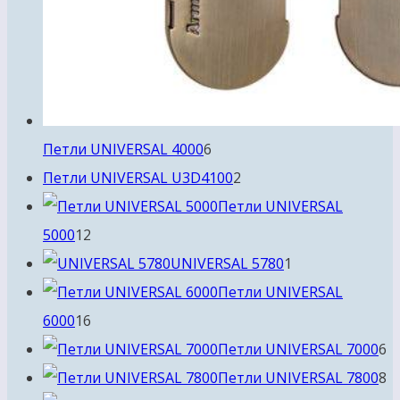
6
Петли UNIVERSAL 4000
6
товаров
2
Петли UNIVERSAL U3D4100
2
товара
Петли UNIVERSAL
12
5000
12
товаров
1
UNIVERSAL 5780
1
товар
Петли UNIVERSAL
16
6000
16
товаров
6
Петли UNIVERSAL 7000
6
т
8
Петли UNIVERSAL 7800
8