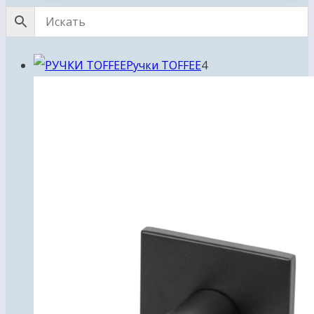
4
Ручки TOFFEE
4
товара