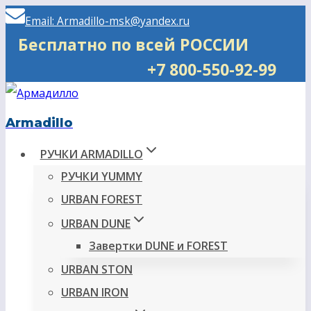
Перейти
Email: Armadillo-msk@yandex.ru
к
Бесплатно по всей РОССИИ
содержимому
+7 800-550-92-99
Armadillo
РУЧКИ ARMADILLO
РУЧКИ YUMMY
URBAN FOREST
URBAN DUNE
Завертки DUNE и FOREST
URBAN STON
URBAN IRON