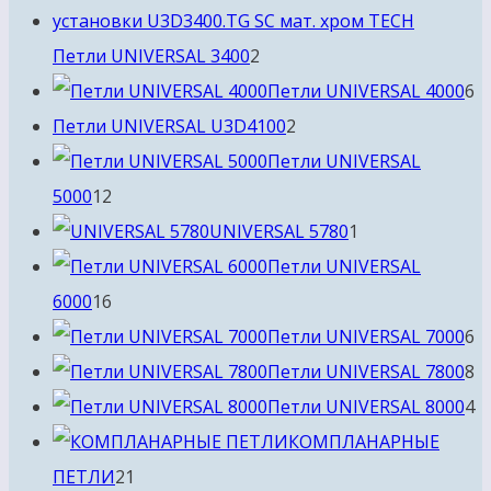
2
Петли UNIVERSAL 3400
2
товара
6
Петли UNIVERSAL 4000
6
2
т
Петли UNIVERSAL U3D4100
2
товара
Петли UNIVERSAL
12
5000
12
товаров
1
UNIVERSAL 5780
1
товар
Петли UNIVERSAL
16
6000
16
товаров
6
Петли UNIVERSAL 7000
6
т
8
Петли UNIVERSAL 7800
8
т
4
Петли UNIVERSAL 8000
4
т
КОМПЛАНАРНЫЕ
21
ПЕТЛИ
21