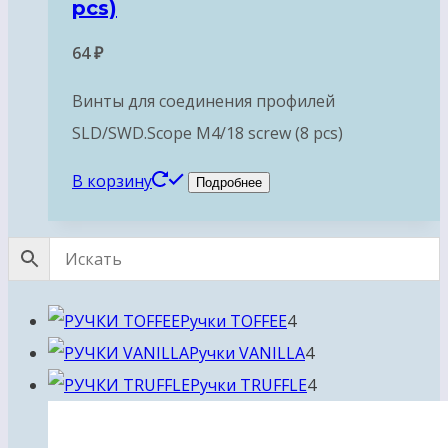
pcs)
64
₽
Винты для соединения профилей
SLD/SWD.Scope М4/18 screw (8 pcs)
В корзину
Подробнее
4
Ручки TOFFEE
4
товара
4
Ручки VANILLA
4
товара
4
Ручки TRUFFLE
4
товара