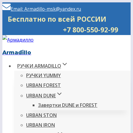
Перейти
Email: Armadillo-msk@yandex.ru
к
Бесплатно по всей РОССИИ
содержимому
+7 800-550-92-99
Armadillo
РУЧКИ ARMADILLO
РУЧКИ YUMMY
URBAN FOREST
URBAN DUNE
Завертки DUNE и FOREST
URBAN STON
URBAN IRON