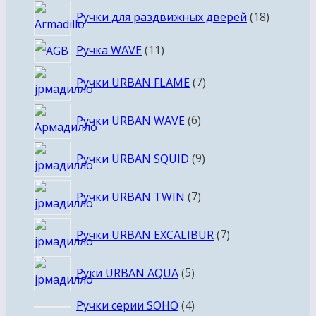
товаров
18
Ручки для раздвижных дверей
18
товаров
11
Ручка WAVE
11
товаров
7
Ручки URBAN FLAME
7
товаров
6
Ручки URBAN WAVE
6
товаров
9
Ручки URBAN SQUID
9
товаров
7
Ручки URBAN TWIN
7
товаров
7
Ручки URBAN EXCALIBUR
7
товаров
5
Руки URBAN AQUA
5
товаров
4
Ручки серии SOHO
4