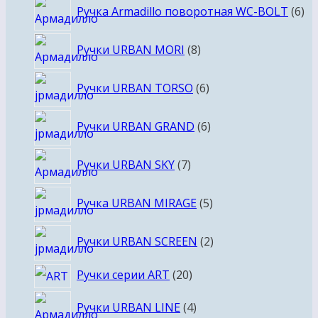
6
Ручка Armadillo поворотная WC-BOLT
6
то
8
Ручки URBAN MORI
8
товаров
6
Ручки URBAN TORSO
6
товаров
6
Ручки URBAN GRAND
6
товаров
7
Ручки URBAN SKY
7
товаров
5
Ручка URBAN MIRAGE
5
товаров
2
Ручки URBAN SCREEN
2
товара
20
Ручки серии ART
20
товаров
4
Ручки URBAN LINE
4