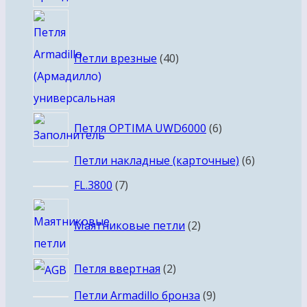
тов
40
товаров
Петли врезные
40
6
Петля OPTIMA UWD6000
6
товаров
6
Петли накладные (карточные)
6
товаров
7
FL.3800
7
товаров
2
Маятниковые петли
2
товара
2
Петля ввертная
2
товара
9
Петли Armadillo бронза
9