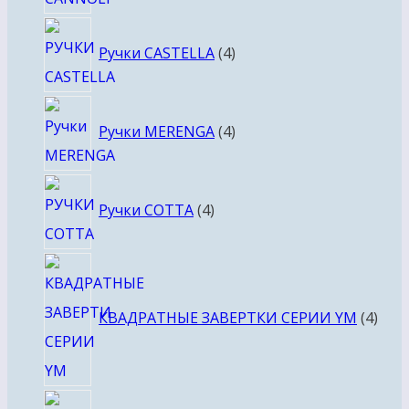
4
Ручки CASTELLA
4
товара
4
Ручки MERENGA
4
товара
4
Ручки COTTA
4
товара
4
това
КВАДРАТНЫЕ ЗАВЕРТКИ СЕРИИ YM
4
4