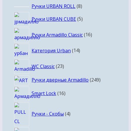
товара
8
Ручки URBAN ROLL
8
товаров
5
Ручки URBAN CUBE
5
товаров
16
Ручки Armadillo Classic
16
товаров
14
Категория Urban
14
товаров
23
WC Classic
23
товара
249
Ручки дверные Armadillo
249
товаров
16
Smart Lock
16
товаров
4
Ручки - Скобы
4
товара