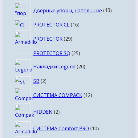
товаров
13
Дверные упоры, напольные
13
товаров
16
PROTECTOR CL
16
товаров
29
PROTECTOR
29
товаров
25
PROTECTOR SQ
25
товаров
20
Накладки Legend
20
товаров
2
SB
2
товара
12
СИСТЕМА COMPACK
12
товаров
2
HIDDEN
2
товара
10
СИСТЕМА Comfort PRO
10
товаров