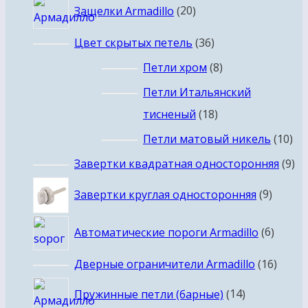
товаров
20
Защелки Armadillo
20
товаров
36
Цвет скрытых петель
36
товаров
8
Петли хром
8
товаров
Петли Итальянский
18
тисненый
18
товаров
10
Петли матовый никель
10
то
9
Завертки квадратная односторонняя
9
то
9
Завертки круглая односторонняя
9
товар
6
Автоматические пороги Armadillo
6
товар
16
Дверные ограничители Armadillo
16
товар
14
Пружинные петли (барные)
14