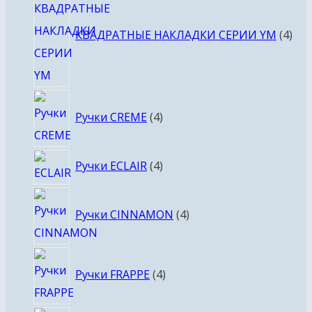
тов
КВАДРАТНЫЕ НАКЛАДКИ СЕРИИ YM
4
4
Ручки CREME
4
товара
4
Ручки ECLAIR
4
товара
4
Ручки CINNAMON
4
товара
4
Ручки FRAPPE
4
товара