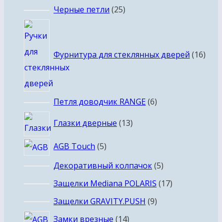
товаров
25
Черные петли
25
товаров
16
това
Фурнитура для стеклянных дверей
16
6
Петля доводчик RANGE
6
товаров
13
Глазки дверные
13
товаров
5
AGB Touch
5
товаров
5
Декоративный колпачок
5
товаров
17
Защелки Mediana POLARIS
17
товаров
9
Защелки GRAVITY.PUSH
9
товаров
14
Замки врезные
14