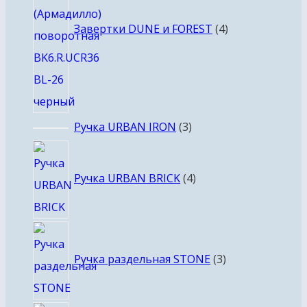
Завертки DUNE и FOREST
4
3
Ручка URBAN IRON
3
товара
4
товара
Ручка URBAN BRICK
4
3
товара
Ручка раздельная STONE
3