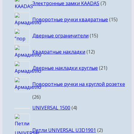
7
Электронные замки KAADAS
7
товаров
15
Поворотные ручки квадратные
15
товаро
15
Дверные ограничители
15
товаров
12
Квадратные накладки
12
товаров
21
Дверные накладки круглые
21
товар
Поворотные ручки на круглой розетке
26
26
товаров
4
UNIVERSAL 1500
4
товара
2
товара
Петли UNIVERSAL U3D1901
2