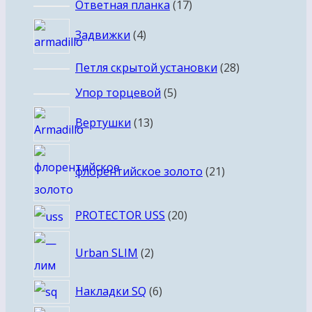
17
Ответная планка
17
товаров
4
Задвижки
4
товара
28
Петля скрытой установки
28
товаров
5
Упор торцевой
5
товаров
13
Вертушки
13
товаров
21
флорентийское золото
21
товар
20
PROTECTOR USS
20
товаров
2
Urban SLIM
2
товара
6
Накладки SQ
6