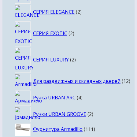
товара
2
СЕРИЯ ELEGANCE
2
товара
2
СЕРИЯ EXOTIC
2
товара
2
СЕРИЯ LUXURY
2
товара
12
Для раздвижных и складных дверей
12
то
4
Ручка URBAN ARC
4
товара
2
Ручки URBAN GROOVE
2
товара
111
Фурнитура Armadillo
111