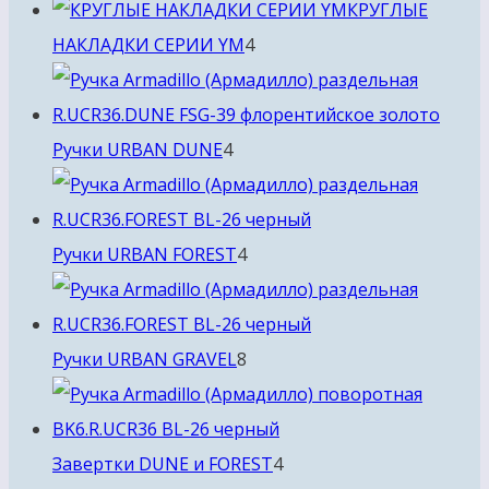
товара
КРУГЛЫЕ
4
НАКЛАДКИ СЕРИИ YM
4
товара
4
Ручки URBAN DUNE
4
товара
4
Ручки URBAN FOREST
4
товара
8
Ручки URBAN GRAVEL
8
товаров
4
Завертки DUNE и FOREST
4