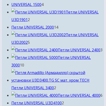
товаров
4
UNIVERSAL 1500
4
товара
Петли UNIVERSAL
2
U3D1901
2
товара
14
Петли UNIVERSAL 2000
14
товаров
Петли UNIVERSAL
5
U3D2002
5
товаров
3
Петли UNIVERSAL 2400
3
т
Петли UNIVERSAL
10
3000
10
товаров
2
Петли UNIVERSAL 3400
2
товара
6
Петли UNIVERSAL 4000
6
2
т
Петли UNIVERSAL U3D4100
2