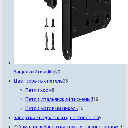
20
Защелки Armadillo
20
товаров
36
Цвет скрытых петель
36
8
товаров
Петли хром
8
товаров
18
Петли Итальянский тисненый
18
10
товаров
Петли матовый никель
10
товаров
9
Завертки квадратная односторонняя
9
товаров
9
Завертки круглая односторонняя
9