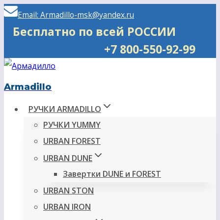
Перейти
Email: Armadillo-msk@yandex.ru
к
Бесплатно по всей РОССИИ
содержимому
+7 800-550-92-99
Armadillo
РУЧКИ ARMADILLO
РУЧКИ YUMMY
URBAN FOREST
URBAN DUNE
Завертки DUNE и FOREST
URBAN STON
URBAN IRON