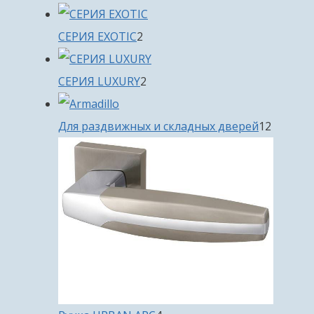
товара
2
СЕРИЯ EXOTIC
2
товара
2
СЕРИЯ LUXURY
2
товара
12
Для раздвижных и складных дверей
12
товаро