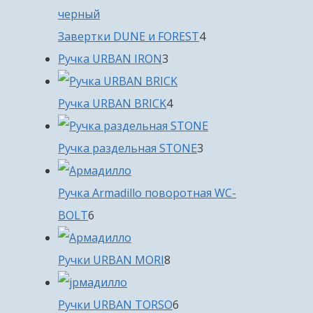
4
Завертки DUNE и FOREST
4
3
товара
Ручка URBAN IRON
3
товара
4
Ручка URBAN BRICK
4
товара
3
Ручка раздельная STONE
3
товара
Ручка Armadillo поворотная WC-
6
BOLT
6
товаров
8
Ручки URBAN MORI
8
товаров
6
Ручки URBAN TORSO
6