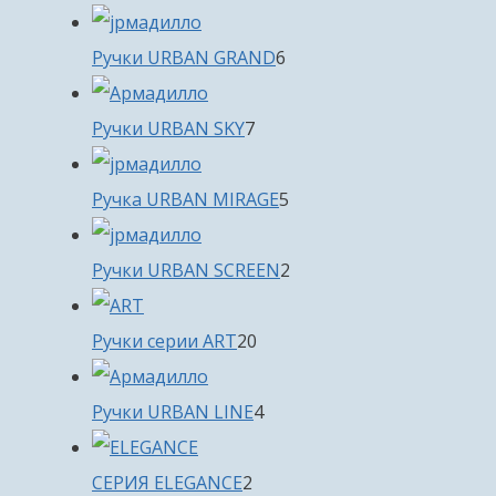
товаров
6
Ручки URBAN GRAND
6
товаров
7
Ручки URBAN SKY
7
товаров
5
Ручка URBAN MIRAGE
5
товаров
2
Ручки URBAN SCREEN
2
товара
20
Ручки серии ART
20
товаров
4
Ручки URBAN LINE
4
товара
2
СЕРИЯ ELEGANCE
2