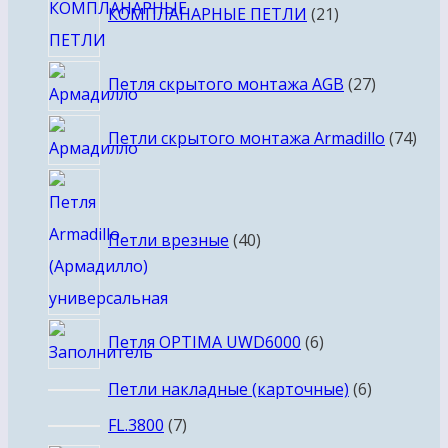
КОМПЛАНАРНЫЕ ПЕТЛИ
21
товар
27
Петля скрытого монтажа AGB
27
товаров
74
Петли скрытого монтажа Armadillo
74
тов
40
товаров
Петли врезные
40
6
Петля OPTIMA UWD6000
6
товаров
6
Петли накладные (карточные)
6
товаров
7
FL.3800
7