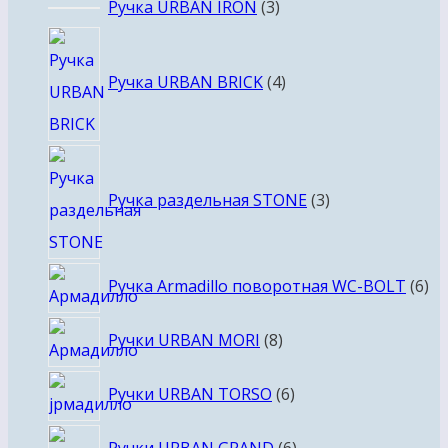
3
Ручка URBAN IRON
3
товара
4
товара
Ручка URBAN BRICK
4
3
товара
Ручка раздельная STONE
3
6
Ручка Armadillo поворотная WC-BOLT
6
то
8
Ручки URBAN MORI
8
товаров
6
Ручки URBAN TORSO
6
товаров
6
Ручки URBAN GRAND
6