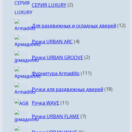
СЕРИЯ LUXURY
2
товара
12
Для раздвижных и складных дверей
12
то
4
Ручка URBAN ARC
4
товара
2
Ручки URBAN GROOVE
2
товара
111
Фурнитура Armadillo
111
товаров
18
Ручки для раздвижных дверей
18
товаров
11
Ручка WAVE
11
товаров
7
Ручки URBAN FLAME
7
товаров
6