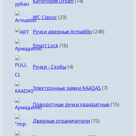
Категория Urban
14
товаров
23
WC Classic
23
товара
249
Ручки дверные Armadillo
249
товаров
16
Smart Lock
16
товаров
4
Ручки - Скобы
4
товара
7
Электронные замки KAADAS
7
товаров
15
Поворотные ручки квадратные
15
товаро
15
Дверные ограничители
15
товаров
12