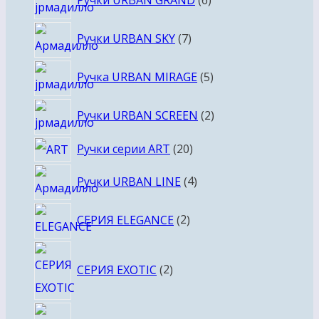
товаров
7
Ручки URBAN SKY
7
товаров
5
Ручка URBAN MIRAGE
5
товаров
2
Ручки URBAN SCREEN
2
товара
20
Ручки серии ART
20
товаров
4
Ручки URBAN LINE
4
товара
2
СЕРИЯ ELEGANCE
2
товара
2
СЕРИЯ EXOTIC
2
товара
2