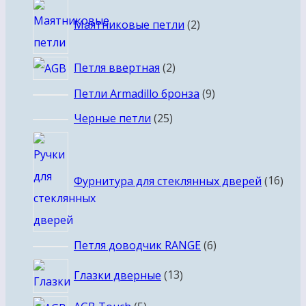
товаров
2
Маятниковые петли
2
товара
2
Петля ввертная
2
товара
9
Петли Armadillo бронза
9
товаров
25
Черные петли
25
товаров
16
това
Фурнитура для стеклянных дверей
16
6
Петля доводчик RANGE
6
товаров
13
Глазки дверные
13
товаров