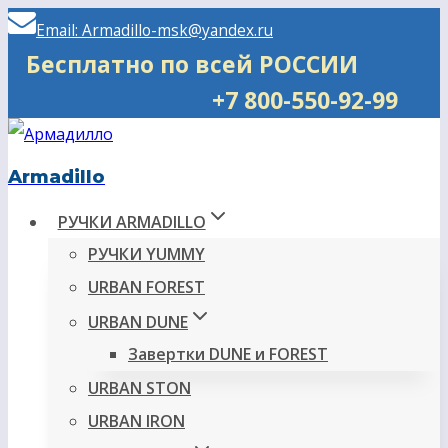
Перейти
Email: Armadillo-msk@yandex.ru
к
Бесплатно по всей РОССИИ
содержимому
+7 800-550-92-99
Armadillo
РУЧКИ ARMADILLO
РУЧКИ YUMMY
URBAN FOREST
URBAN DUNE
Завертки DUNE и FOREST
URBAN STON
URBAN IRON