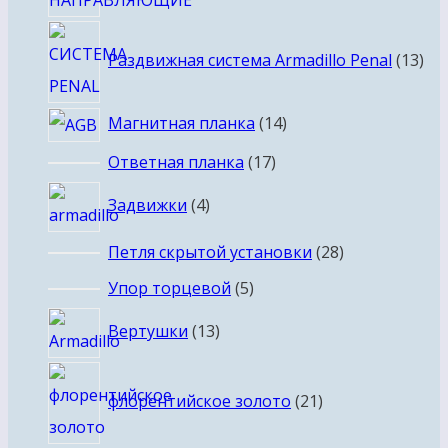
13
Раздвижная система Armadillo Penal
13
тов
14
Магнитная планка
14
товаров
17
Ответная планка
17
товаров
4
Задвижки
4
товара
28
Петля скрытой установки
28
товаров
5
Упор торцевой
5
товаров
13
Вертушки
13
товаров
21
флорентийское золото
21
товар