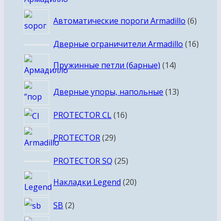
товар
6
Автоматические пороги Armadillo
6
товар
16
Дверные ограничители Armadillo
16
товар
14
Пружинные петли (барные)
14
товаров
13
Дверные упоры, напольные
13
товаров
16
PROTECTOR CL
16
товаров
29
PROTECTOR
29
товаров
25
PROTECTOR SQ
25
товаров
20
Накладки Legend
20
товаров
2
SB
2
товара