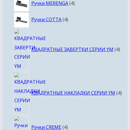
4
Ручки MERENGA
4
товара
4
Ручки COTTA
4
товара
4
това
КВАДРАТНЫЕ ЗАВЕРТКИ СЕРИИ YM
4
4
тов
КВАДРАТНЫЕ НАКЛАДКИ СЕРИИ YM
4
4
Ручки CREME
4
товара