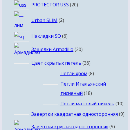
20
PROTECTOR USS
20
товаров
2
Urban SLIM
2
товара
6
Накладки SQ
6
товаров
20
Защелки Armadillo
20
товаров
36
Цвет скрытых петель
36
товаров
8
Петли хром
8
товаров
Петли Итальянский
18
тисненый
18
товаров
10
Петли матовый никель
10
то
9
Завертки квадратная односторонняя
9
то
9
Завертки круглая односторонняя
9