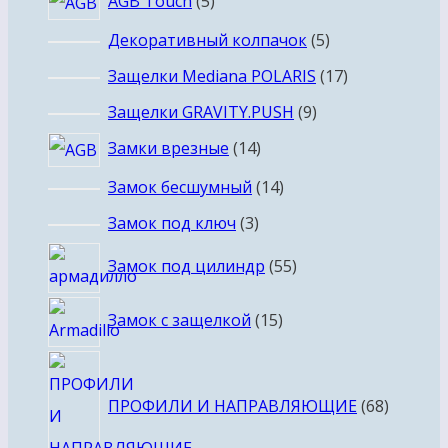
5
AGB Touch
5
товаров
5
Декоративный колпачок
5
товаров
17
Защелки Mediana POLARIS
17
товаров
9
Защелки GRAVITY.PUSH
9
товаров
14
Замки врезные
14
товаров
14
Замок бесшумный
14
товаров
3
Замок под ключ
3
товара
55
Замок под цилиндр
55
товаров
15
Замок с защелкой
15
товаров
68
товаро
ПРОФИЛИ И НАПРАВЛЯЮЩИЕ
68