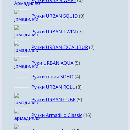
Ручки URBAN WAVE
6
товаров
9
Ручки URBAN SQUID
9
товаров
7
Ручки URBAN TWIN
7
товаров
7
Ручки URBAN EXCALIBUR
7
товаров
5
Руки URBAN AQUA
5
товаров
4
Ручки серии SOHO
4
товара
8
Ручки URBAN ROLL
8
товаров
5
Ручки URBAN CUBE
5
товаров
16
Ручки Armadillo Classic
16
товаров
14