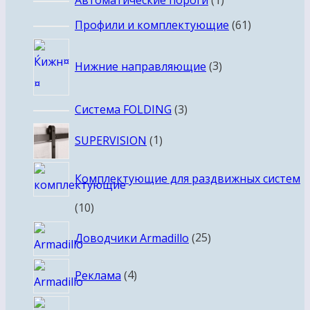
Автоматические пороги
1
товар
61
Профили и комплектующие
61
товар
3
Нижние направляющие
3
товара
3
Система FOLDING
3
товара
1
SUPERVISION
1
товар
Комплектующие для раздвижных систем
10
10
товаров
25
Доводчики Armadillo
25
товаров
4
Реклама
4
товара
31