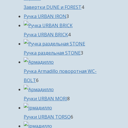
4
Завертки DUNE и FOREST
4
3
товара
Ручка URBAN IRON
3
товара
4
Ручка URBAN BRICK
4
товара
3
Ручка раздельная STONE
3
товара
Ручка Armadillo поворотная WC-
6
BOLT
6
товаров
8
Ручки URBAN MORI
8
товаров
6
Ручки URBAN TORSO
6
товаров