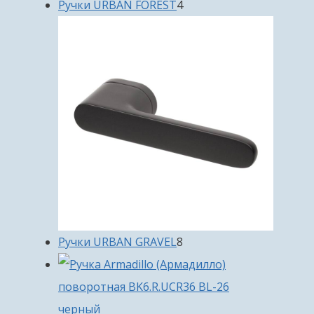
4
Ручки URBAN FOREST
4
товара
8
Ручки URBAN GRAVEL
8
товаров