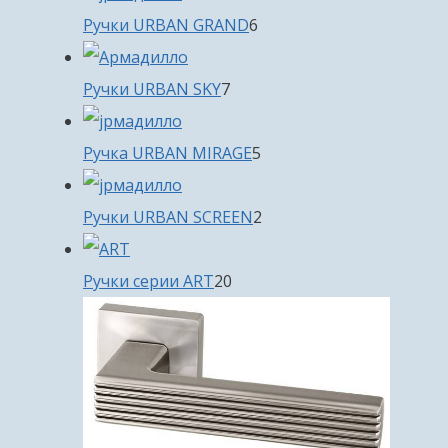
6
Ручки URBAN GRAND
6
товаров
7
Ручки URBAN SKY
7
товаров
5
Ручка URBAN MIRAGE
5
товаров
2
Ручки URBAN SCREEN
2
товара
20
Ручки серии ART
20
товаров