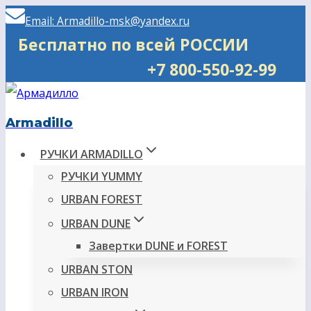
Перейти
Email: Armadillo-msk@yandex.ru
к
Бесплатно по всей РОССИИ
содержимому
+7 800-550-92-99
Armadillo
РУЧКИ ARMADILLO
РУЧКИ YUMMY
URBAN FOREST
URBAN DUNE
Завертки DUNE и FOREST
URBAN STON
URBAN IRON