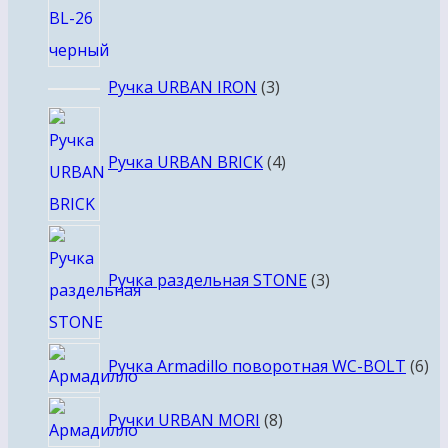
3
Ручка URBAN IRON
3
товара
4
товара
Ручка URBAN BRICK
4
3
товара
Ручка раздельная STONE
3
6
Ручка Armadillo поворотная WC-BOLT
6
то
8
Ручки URBAN MORI
8
товаров