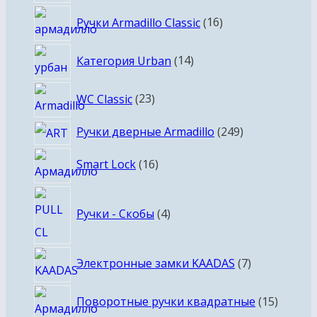
товаров
16
Ручки Armadillo Classic
16
товаров
14
Категория Urban
14
товаров
23
WC Classic
23
товара
249
Ручки дверные Armadillo
249
товаров
16
Smart Lock
16
товаров
4
Ручки - Скобы
4
товара
7
Электронные замки KAADAS
7
товаров
15
Поворотные ручки квадратные
15