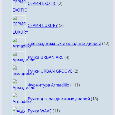
СЕРИЯ EXOTIC
2
товара
2
СЕРИЯ LUXURY
2
товара
12
Для раздвижных и складных дверей
12
то
4
Ручка URBAN ARC
4
товара
2
Ручки URBAN GROOVE
2
товара
111
Фурнитура Armadillo
111
товаров
18
Ручки для раздвижных дверей
18
товаров
11
Ручка WAVE
11