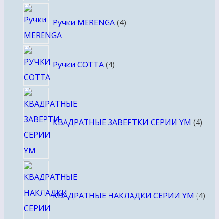
4
Ручки MERENGA
4
товара
4
Ручки COTTA
4
товара
4
това
КВАДРАТНЫЕ ЗАВЕРТКИ СЕРИИ YM
4
4
тов
КВАДРАТНЫЕ НАКЛАДКИ СЕРИИ YM
4