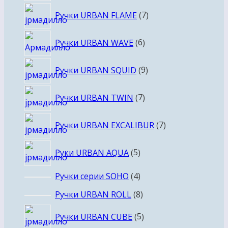
товаров
7
Ручки URBAN FLAME
7
товаров
6
Ручки URBAN WAVE
6
товаров
9
Ручки URBAN SQUID
9
товаров
7
Ручки URBAN TWIN
7
товаров
7
Ручки URBAN EXCALIBUR
7
товаров
5
Руки URBAN AQUA
5
товаров
4
Ручки серии SOHO
4
товара
8
Ручки URBAN ROLL
8
товаров
5
Ручки URBAN CUBE
5