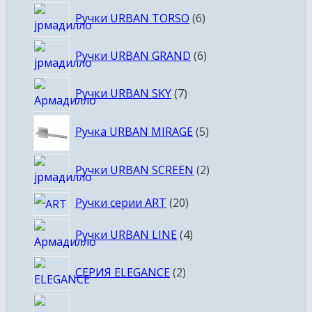
6
Ручки URBAN TORSO
6
товаров
6
Ручки URBAN GRAND
6
товаров
7
Ручки URBAN SKY
7
товаров
5
Ручка URBAN MIRAGE
5
товаров
2
Ручки URBAN SCREEN
2
товара
20
Ручки серии ART
20
товаров
4
Ручки URBAN LINE
4
товара
2
СЕРИЯ ELEGANCE
2
товара
2