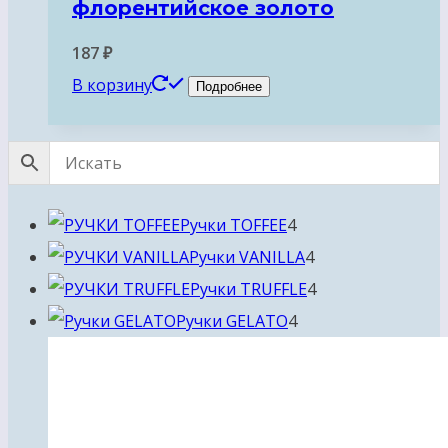
флорентийское золото
187
₽
В корзину
Подробнее
4
Ручки TOFFEE
4
товара
4
Ручки VANILLA
4
товара
4
Ручки TRUFFLE
4
4
товара
Ручки GELATO
4
товара