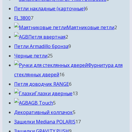
6
товаров
Петли накладные (карточные)
6
7
товаров
FL.3800
7
товаров
2
Маятниковые петли
2
2
товар
Петля ввертная
2
товара
9
Петли Armadillo бронза
9
25
товаров
Черные петли
25
товаров
Фурнитура для
16
стеклянных дверей
16
товаров
6
Петля доводчик RANGE
6
товаров
13
Глазки дверные
13
5
товаров
AGB Touch
5
товаров
5
Декоративный колпачок
5
товаров
17
Защелки Mediana POLARIS
17
9
товаров
Защелки GRAVITY.PUSH
9