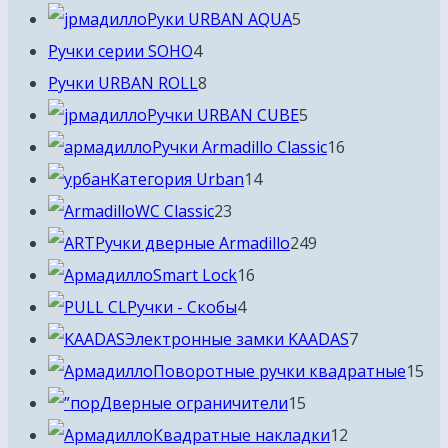
5
товаров
Руки URBAN AQUA
5
4
товаров
Ручки серии SOHO
4
товара
8
Ручки URBAN ROLL
8
товаров
5
Ручки URBAN CUBE
5
товаров
16
Ручки Armadillo Classic
16
14
товаров
Категория Urban
14
23
товаров
WC Classic
23
товара
249
Ручки дверные Armadillo
249
16
товаров
Smart Lock
16
4
товаров
Ручки - Скобы
4
товара
7
Электронные замки KAADAS
7
товаров
15
Поворотные ручки квадратные
15
15
то
Дверные ограничители
15
товаров
12
Квадратные накладки
12