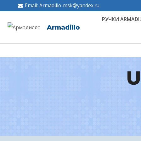
Перейти
Email: Armadillo-msk@yandex.ru
к
РУЧКИ ARMADI
содержимому
Armadillo
U