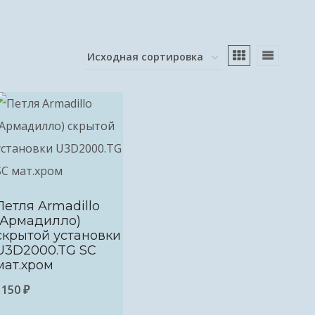
Петля Armadillo
(Армадилло)
скрытой установки
U3D2000.TG SC
мат.хром
1150
₽