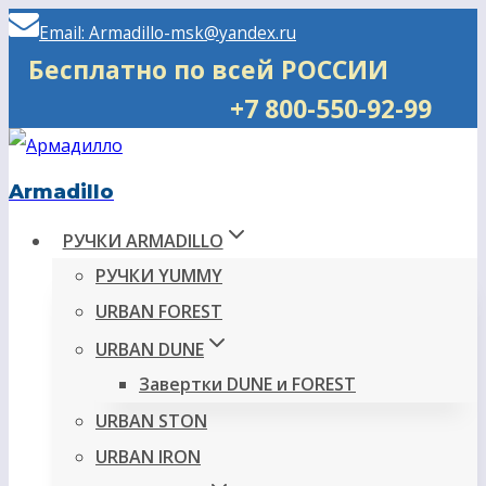
Перейти
Email: Armadillo-msk@yandex.ru
к
Бесплатно по всей РОССИИ
содержимому
+7 800-550-92-99
Armadillo
РУЧКИ ARMADILLO
РУЧКИ YUMMY
URBAN FOREST
URBAN DUNE
Завертки DUNE и FOREST
URBAN STON
URBAN IRON