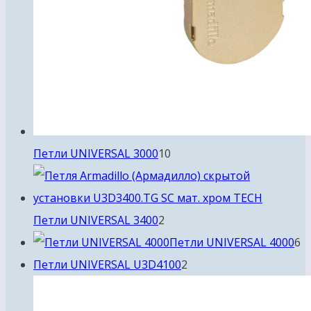
10
Петли UNIVERSAL 3000
10
товаров
2
Петли UNIVERSAL 3400
2
товара
6
Петли UNIVERSAL 4000
6
2
т
Петли UNIVERSAL U3D4100
2
товара