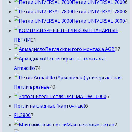
товаров
6
Петли UNIVERSAL 7000
6
т
8
Петли UNIVERSAL 7800
8
т
4
Петли UNIVERSAL 8000
4
т
КОМПЛАНАРНЫЕ
21
ПЕТЛИ
21
товар
27
Петля скрытого монтажа AGB
27
това
Петли скрытого монтажа
74
Armadillo
74
товара
40
Петли врезные
40
товаров
6
Петля OPTIMA UWD6000
6
6
товаров
Петли накладные (карточные)
6
7
товаров
FL.3800
7
товаров
2
Маятниковые петли
2