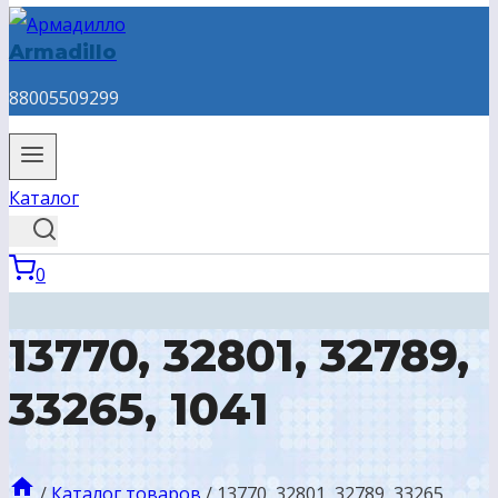
Armadillo
88005509299
Каталог
0
13770, 32801, 32789,
33265, 1041
/
Каталог товаров
/
13770, 32801, 32789, 33265,