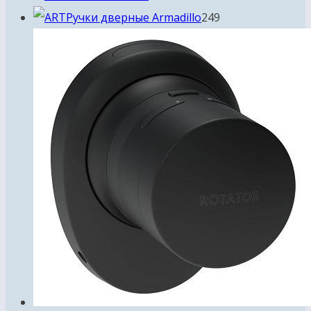
товара
249
Ручки дверные Armadillo
249
товаров