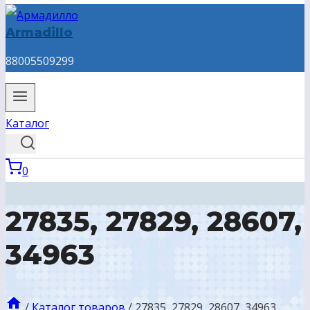
Armadillo
88005509299
Каталог
0
27835, 27829, 28607,
34963
/
Каталог товаров
/
27835, 27829, 28607, 34963