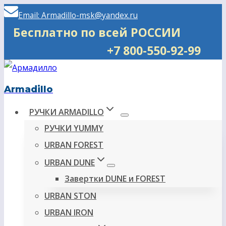
Перейти
Email: Armadillo-msk@yandex.ru
к
Бесплатно по всей РОССИИ
содержимому
+7 800-550-92-99
Armadillo
РУЧКИ ARMADILLO
РУЧКИ YUMMY
URBAN FOREST
URBAN DUNE
Завертки DUNE и FOREST
URBAN STON
URBAN IRON