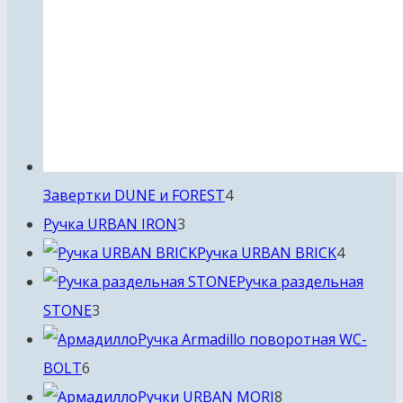
4
Завертки DUNE и FOREST
4
3
товара
Ручка URBAN IRON
3
товара
4
Ручка URBAN BRICK
4
товара
Ручка раздельная
3
STONE
3
товара
Ручка Armadillo поворотная WC-
6
BOLT
6
товаров
8
Ручки URBAN MORI
8