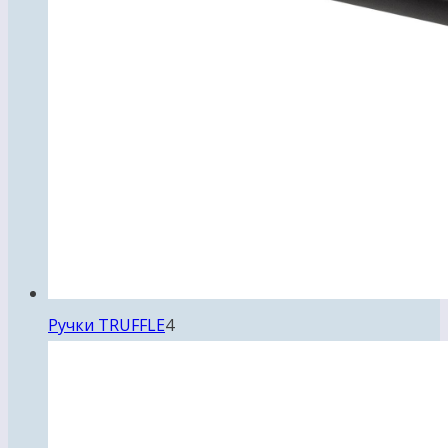
4
Ручки TRUFFLE
4
товара