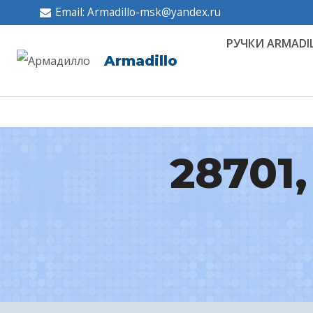
Перейти
Email: Armadillo-msk@yandex.ru
к
РУЧКИ ARMADI
содержимому
Armadillo
28701,