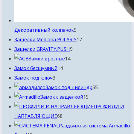
5
Декоративный колпачок
5
товаров
17
Защелки Mediana POLARIS
17
9
товаров
Защелки GRAVITY.PUSH
9
14
товаров
Замки врезные
14
14
товаров
Замок бесшумный
14
3
товаров
Замок под ключ
3
товара
55
Замок под цилиндр
55
15
товаров
Замок с защелкой
15
товаров
ПРОФИЛИ И
68
НАПРАВЛЯЮЩИЕ
68
товаров
Раздвижная система Armadillo