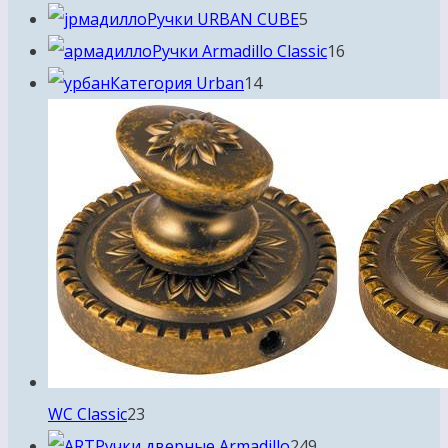
товаров
5
Ручки URBAN CUBE
5
товаров
16
Ручки Armadillo Classic
16
14
товаров
Категория Urban
14
товаров
23
WC Classic
23
товара
249
Ручки дверные Armadillo
249