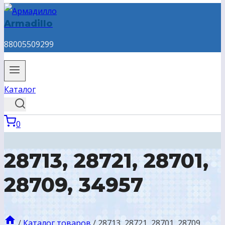
Armadillo
88005509299
Каталог
0
28713, 28721, 28701,
28709, 34957
/
Каталог товаров
/
28713, 28721, 28701, 28709,