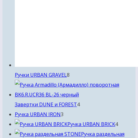
8
Ручки URBAN GRAVEL
8
товаров
4
Завертки DUNE и FOREST
4
3
товара
Ручка URBAN IRON
3
товара
4
Ручка URBAN BRICK
4
товара
Ручка раздельная