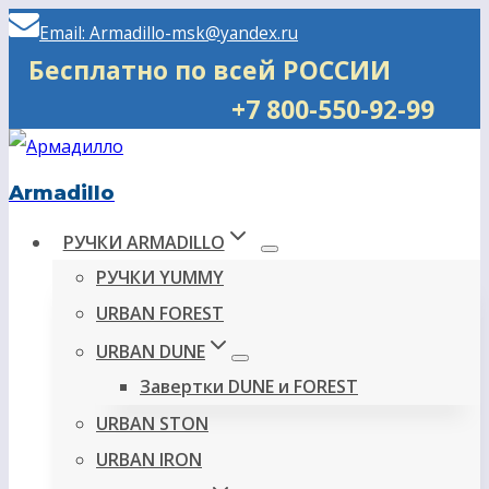
Перейти
Email: Armadillo-msk@yandex.ru
к
Бесплатно по всей РОССИИ
содержимому
+7 800-550-92-99
Armadillo
РУЧКИ ARMADILLO
РУЧКИ YUMMY
URBAN FOREST
URBAN DUNE
Завертки DUNE и FOREST
URBAN STON
URBAN IRON