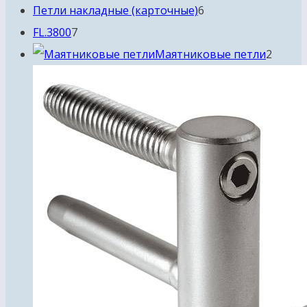
6
товаров
Петли накладные (карточные)
6
7
товаров
FL.3800
7
товаров
2
Маятниковые петли
2
товар