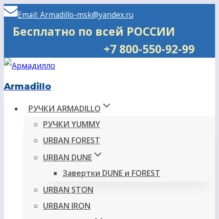
Перейти
Email: Armadillo-msk@yandex.ru
к
Бесплатно по всей РОССИИ
содержимому
+7 800-550-92-99
Armadillo
РУЧКИ ARMADILLO
РУЧКИ YUMMY
URBAN FOREST
URBAN DUNE
Завертки DUNE и FOREST
URBAN STON
URBAN IRON