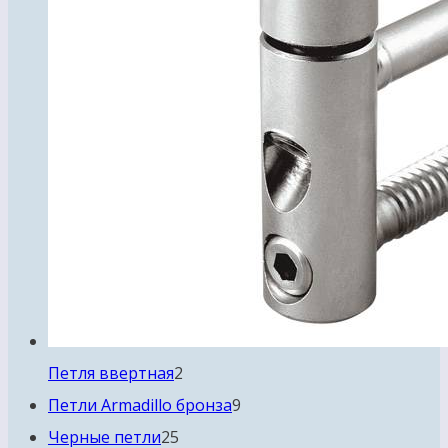
2
Петля ввертная
2
товара
9
Петли Armadillo бронза
9
25
товаров
Черные петли
25