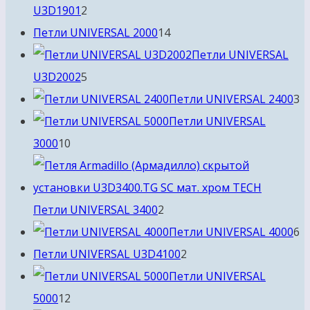
2
U3D1901
2
товара
14
Петли UNIVERSAL 2000
14
товаров
Петли UNIVERSAL
5
U3D2002
5
товаров
3
Петли UNIVERSAL 2400
3
т
Петли UNIVERSAL
10
3000
10
товаров
2
Петли UNIVERSAL 3400
2
товара
6
Петли UNIVERSAL 4000
6
2
т
Петли UNIVERSAL U3D4100
2
товара
Петли UNIVERSAL
12
5000
12