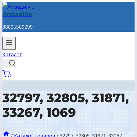
Armadillo
88005509299
Каталог
0
32797, 32805, 31871,
33267, 1069
/
Каталог товаров
/
32797, 32805, 31871, 33267,