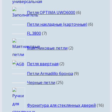
6
Петля OPTIMA UWD6000
6
товаров
6
Петли накладные (карточные)
6
товаров
7
FL.3800
7
товаров
2
Маятниковые петли
2
товара
2
Петля ввертная
2
товара
9
Петли Armadillo бронза
9
товаров
25
Черные петли
25
товаров
16
това
Фурнитура для стеклянных дверей
16