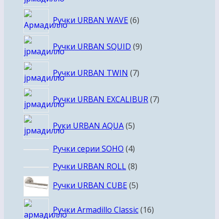
товаров
6
Ручки URBAN WAVE
6
товаров
9
Ручки URBAN SQUID
9
товаров
7
Ручки URBAN TWIN
7
товаров
7
Ручки URBAN EXCALIBUR
7
товаров
5
Руки URBAN AQUA
5
товаров
4
Ручки серии SOHO
4
товара
8
Ручки URBAN ROLL
8
товаров
5
Ручки URBAN CUBE
5
товаров
16
Ручки Armadillo Classic
16