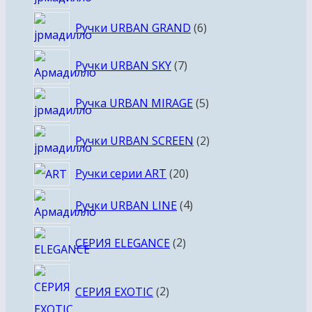
товаров
6
Ручки URBAN GRAND
6
товаров
7
Ручки URBAN SKY
7
товаров
5
Ручка URBAN MIRAGE
5
товаров
2
Ручки URBAN SCREEN
2
товара
20
Ручки серии ART
20
товаров
4
Ручки URBAN LINE
4
товара
2
СЕРИЯ ELEGANCE
2
товара
2
СЕРИЯ EXOTIC
2
товара