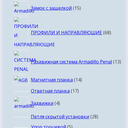
15
Замок с защелкой
15
товаров
68
товаро
ПРОФИЛИ И НАПРАВЛЯЮЩИЕ
68
13
Раздвижная система Armadillo Penal
13
тов
14
Магнитная планка
14
товаров
17
Ответная планка
17
товаров
4
Задвижки
4
товара
28
Петля скрытой установки
28
товаров
5
Упор торцевой
5