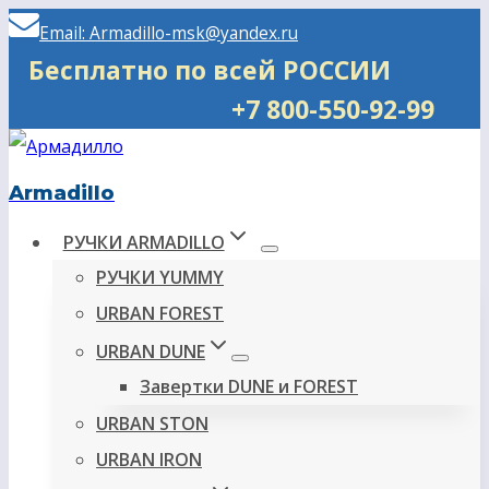
Перейти
Email: Armadillo-msk@yandex.ru
к
Бесплатно по всей РОССИИ
содержимому
+7 800-550-92-99
Armadillo
РУЧКИ ARMADILLO
РУЧКИ YUMMY
URBAN FOREST
URBAN DUNE
Завертки DUNE и FOREST
URBAN STON
URBAN IRON