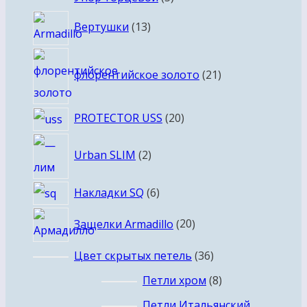
товаров
13
Вертушки
13
товаров
21
флорентийское золото
21
товар
20
PROTECTOR USS
20
товаров
2
Urban SLIM
2
товара
6
Накладки SQ
6
товаров
20
Защелки Armadillo
20
товаров
36
Цвет скрытых петель
36
товаров
8
Петли хром
8
товаров
Петли Итальянский