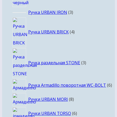
3
Ручка URBAN IRON
3
товара
4
товара
Ручка URBAN BRICK
4
3
товара
Ручка раздельная STONE
3
6
Ручка Armadillo поворотная WC-BOLT
6
то
8
Ручки URBAN MORI
8
товаров
6
Ручки URBAN TORSO
6