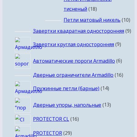
18
тисненый
18
товаров
10
Петли матовый никель
10
то
9
Завертки квадратная односторонняя
9
то
9
Завертки круглая односторонняя
9
товар
6
Автоматические пороги Armadillo
6
товар
16
Дверные ограничители Armadillo
16
товар
14
Пружинные петли (барные)
14
товаров
13
Дверные упоры, напольные
13
товаров
16
PROTECTOR CL
16
товаров
29
PROTECTOR
29