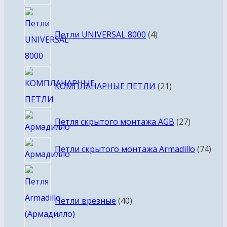
4
товара
Петли UNIVERSAL 8000
4
21
КОМПЛАНАРНЫЕ ПЕТЛИ
21
товар
27
Петля скрытого монтажа AGB
27
товаров
74
Петли скрытого монтажа Armadillo
74
тов
40
товаров
Петли врезные
40