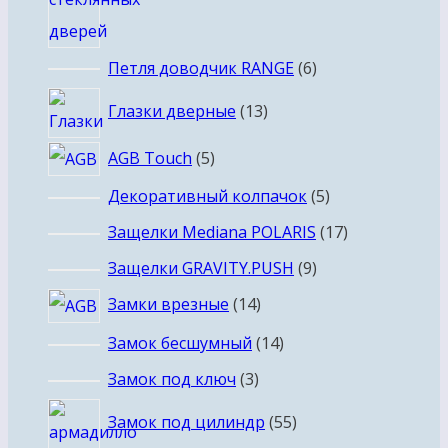
6
Петля доводчик RANGE
6
товаров
13
Глазки дверные
13
товаров
5
AGB Touch
5
товаров
5
Декоративный колпачок
5
товаров
17
Защелки Mediana POLARIS
17
товаров
9
Защелки GRAVITY.PUSH
9
товаров
14
Замки врезные
14
товаров
14
Замок бесшумный
14
товаров
3
Замок под ключ
3
товара
55
Замок под цилиндр
55
товаров