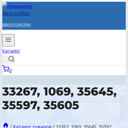
Armadillo
88005509299
Каталог
0
33267, 1069, 35645,
35597, 35605
/
Каталог товаров
/
33267, 1069, 35645, 35597,