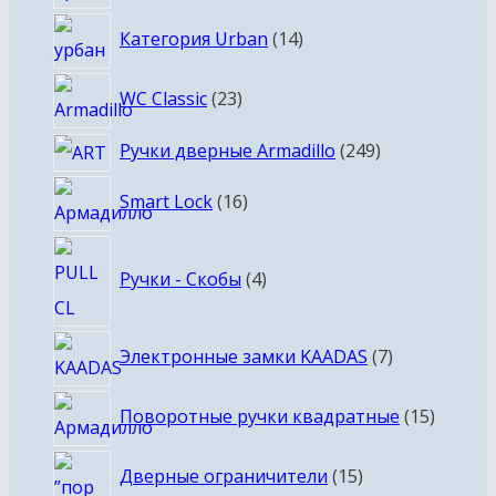
товаров
14
Категория Urban
14
товаров
23
WC Classic
23
товара
249
Ручки дверные Armadillo
249
товаров
16
Smart Lock
16
товаров
4
Ручки - Скобы
4
товара
7
Электронные замки KAADAS
7
товаров
15
Поворотные ручки квадратные
15
товаро
15
Дверные ограничители
15