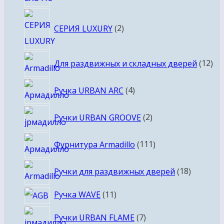
2
СЕРИЯ LUXURY
2
товара
12
Для раздвижных и складных дверей
12
то
4
Ручка URBAN ARC
4
товара
2
Ручки URBAN GROOVE
2
товара
111
Фурнитура Armadillo
111
товаров
18
Ручки для раздвижных дверей
18
товаров
11
Ручка WAVE
11
товаров
7
Ручки URBAN FLAME
7