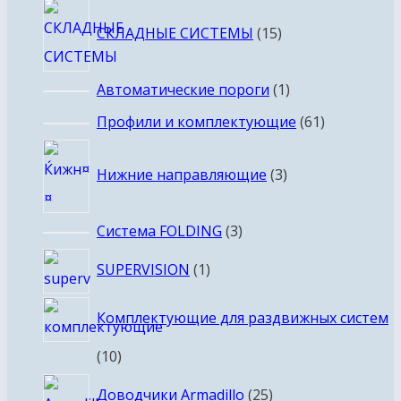
15
СКЛАДНЫЕ СИСТЕМЫ
15
товаров
1
Автоматические пороги
1
товар
61
Профили и комплектующие
61
товар
3
Нижние направляющие
3
товара
3
Система FOLDING
3
товара
1
SUPERVISION
1
товар
Комплектующие для раздвижных систем
10
10
товаров
25
Доводчики Armadillo
25