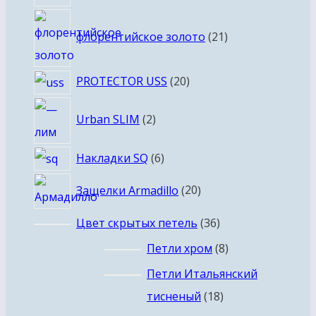
товаров
21
флорентийское золото
21
товар
20
PROTECTOR USS
20
товаров
2
Urban SLIM
2
товара
6
Накладки SQ
6
товаров
20
Защелки Armadillo
20
товаров
36
Цвет скрытых петель
36
товаров
8
Петли хром
8
товаров
Петли Итальянский
18
тисненый
18