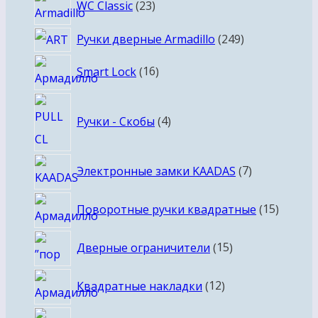
WC Classic
23
товара
249
Ручки дверные Armadillo
249
товаров
16
Smart Lock
16
товаров
4
Ручки - Скобы
4
товара
7
Электронные замки KAADAS
7
товаров
15
Поворотные ручки квадратные
15
товаро
15
Дверные ограничители
15
товаров
12
Квадратные накладки
12
товаров