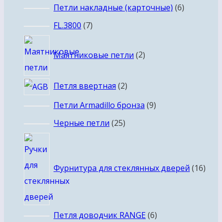
6
Петли накладные (карточные)
6
товаров
7
FL.3800
7
товаров
2
Маятниковые петли
2
товара
2
Петля ввертная
2
товара
9
Петли Armadillo бронза
9
товаров
25
Черные петли
25
товаров
16
това
Фурнитура для стеклянных дверей
16
6
Петля доводчик RANGE
6