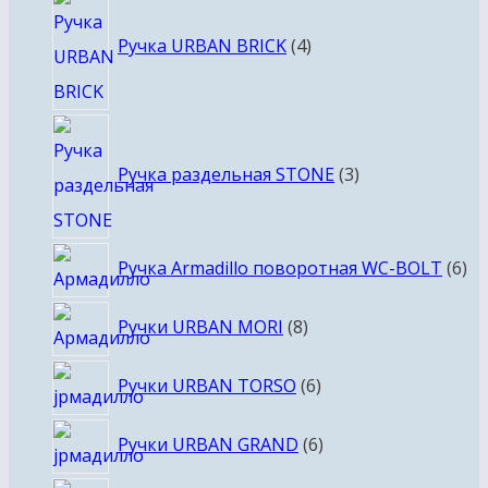
4
товара
Ручка URBAN BRICK
4
3
товара
Ручка раздельная STONE
3
6
Ручка Armadillo поворотная WC-BOLT
6
то
8
Ручки URBAN MORI
8
товаров
6
Ручки URBAN TORSO
6
товаров
6
Ручки URBAN GRAND
6
товаров