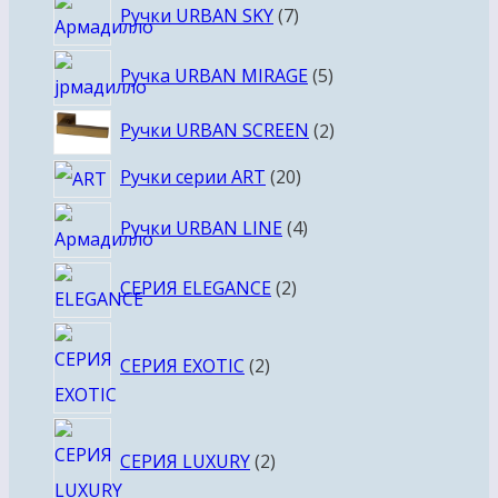
7
Ручки URBAN SKY
7
товаров
5
Ручка URBAN MIRAGE
5
товаров
2
Ручки URBAN SCREEN
2
товара
20
Ручки серии ART
20
товаров
4
Ручки URBAN LINE
4
товара
2
СЕРИЯ ELEGANCE
2
товара
2
СЕРИЯ EXOTIC
2
товара
2
СЕРИЯ LUXURY
2
товара