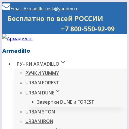
Перейти
Email: Armadillo-msk@yandex.ru
к
Бесплатно по всей РОССИИ
содержимому
+7 800-550-92-99
Armadillo
РУЧКИ ARMADILLO
РУЧКИ YUMMY
URBAN FOREST
URBAN DUNE
Завертки DUNE и FOREST
URBAN STON
URBAN IRON