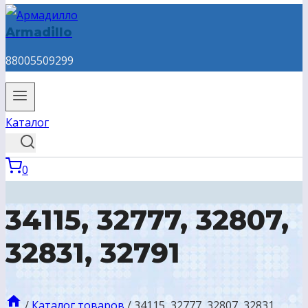
Armadillo
88005509299
Каталог
0
34115, 32777, 32807,
32831, 32791
/
Каталог товаров
/
34115, 32777, 32807, 32831,