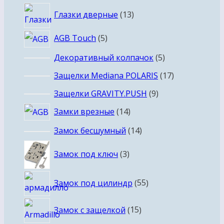
товаров
13
Глазки дверные
13
товаров
5
AGB Touch
5
товаров
5
Декоративный колпачок
5
товаров
17
Защелки Mediana POLARIS
17
товаров
9
Защелки GRAVITY.PUSH
9
товаров
14
Замки врезные
14
товаров
14
Замок бесшумный
14
товаров
3
Замок под ключ
3
товара
55
Замок под цилиндр
55
товаров
15
Замок с защелкой
15
товаров