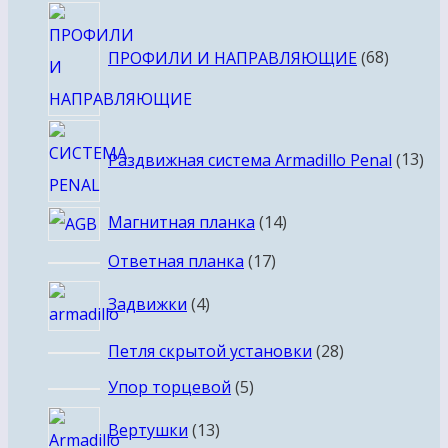
68
товаро
ПРОФИЛИ И НАПРАВЛЯЮЩИЕ
68
13
Раздвижная система Armadillo Penal
13
тов
14
Магнитная планка
14
товаров
17
Ответная планка
17
товаров
4
Задвижки
4
товара
28
Петля скрытой установки
28
товаров
5
Упор торцевой
5
товаров
13
Вертушки
13