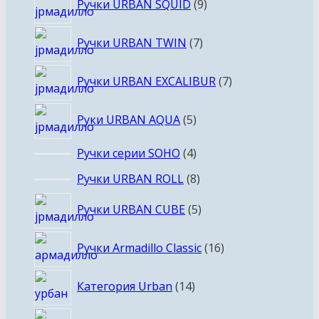
Ручки URBAN SQUID
9
товаров
7
Ручки URBAN TWIN
7
товаров
7
Ручки URBAN EXCALIBUR
7
товаров
5
Руки URBAN AQUA
5
товаров
4
Ручки серии SOHO
4
товара
8
Ручки URBAN ROLL
8
товаров
5
Ручки URBAN CUBE
5
товаров
16
Ручки Armadillo Classic
16
товаров
14
Категория Urban
14
товаров
23