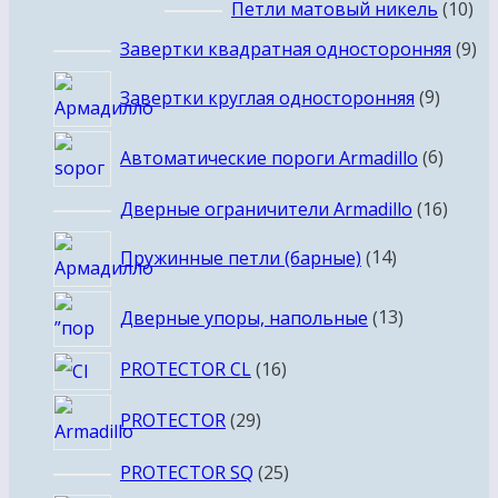
товаров
10
Петли матовый никель
10
то
9
Завертки квадратная односторонняя
9
то
9
Завертки круглая односторонняя
9
товар
6
Автоматические пороги Armadillo
6
товар
16
Дверные ограничители Armadillo
16
товар
14
Пружинные петли (барные)
14
товаров
13
Дверные упоры, напольные
13
товаров
16
PROTECTOR CL
16
товаров
29
PROTECTOR
29
товаров
25
PROTECTOR SQ
25