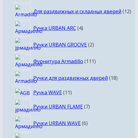
12
Для раздвижных и складных дверей
12
то
4
Ручка URBAN ARC
4
товара
2
Ручки URBAN GROOVE
2
товара
111
Фурнитура Armadillo
111
товаров
18
Ручки для раздвижных дверей
18
товаров
11
Ручка WAVE
11
товаров
7
Ручки URBAN FLAME
7
товаров
6
Ручки URBAN WAVE
6
товаров
9