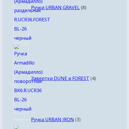
Ручки URBAN GRAVEL
8
4
товара
Завертки DUNE и FOREST
4
3
Ручка URBAN IRON
3
товара