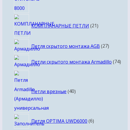
21
КОМПЛАНАРНЫЕ ПЕТЛИ
21
товар
27
Петля скрытого монтажа AGB
27
товаров
74
Петли скрытого монтажа Armadillo
74
тов
40
товаров
Петли врезные
40
6
Петля OPTIMA UWD6000
6
товаров