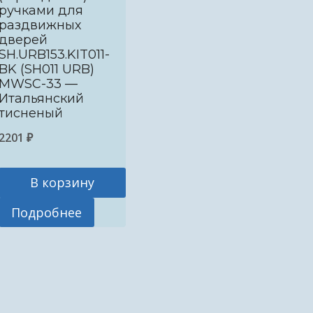
ручками для
раздвижных
дверей
SH.URB153.KIT011-
BK (SH011 URB)
MWSC-33 —
Итальянский
тисненый
2201
₽
В корзину
Подробнее