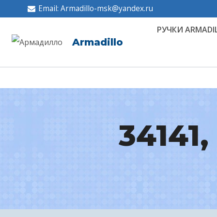
Перейти
Email: Armadillo-msk@yandex.ru
к
РУЧКИ ARMADI
содержимому
Armadillo
34141,