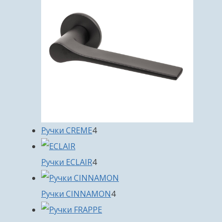
4
Ручки CREME
4
товара
4
Ручки ECLAIR
4
товара
4
Ручки CINNAMON
4
товара