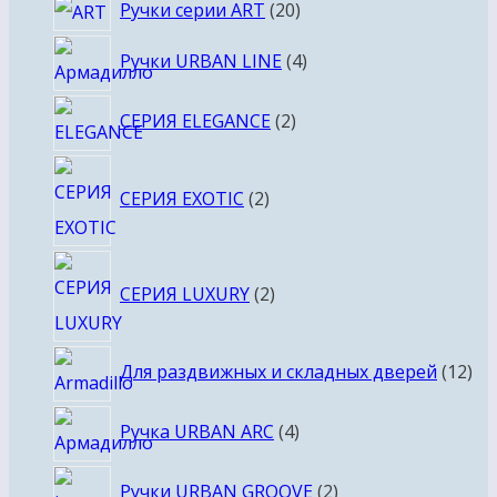
20
Ручки серии ART
20
товаров
4
Ручки URBAN LINE
4
товара
2
СЕРИЯ ELEGANCE
2
товара
2
СЕРИЯ EXOTIC
2
товара
2
СЕРИЯ LUXURY
2
товара
12
Для раздвижных и складных дверей
12
то
4
Ручка URBAN ARC
4
товара
2
Ручки URBAN GROOVE
2