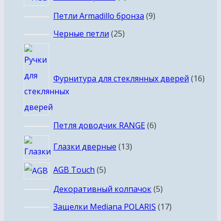
товара
9
Петли Armadillo бронза
9
товаров
25
Черные петли
25
товаров
16
това
Фурнитура для стеклянных дверей
16
6
Петля доводчик RANGE
6
товаров
13
Глазки дверные
13
товаров
5
AGB Touch
5
товаров
5
Декоративный колпачок
5
товаров
17
Защелки Mediana POLARIS
17