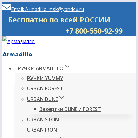
Перейти
Email: Armadillo-msk@yandex.ru
к
Бесплатно по всей РОССИИ
содержимому
+7 800-550-92-99
Armadillo
РУЧКИ ARMADILLO
РУЧКИ YUMMY
URBAN FOREST
URBAN DUNE
Завертки DUNE и FOREST
URBAN STON
URBAN IRON