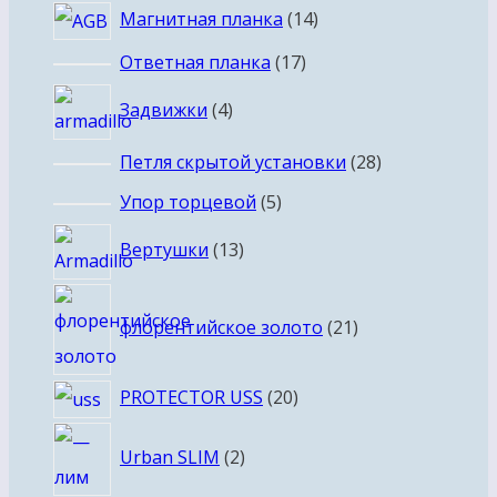
14
Магнитная планка
14
товаров
17
Ответная планка
17
товаров
4
Задвижки
4
товара
28
Петля скрытой установки
28
товаров
5
Упор торцевой
5
товаров
13
Вертушки
13
товаров
21
флорентийское золото
21
товар
20
PROTECTOR USS
20
товаров
2
Urban SLIM
2
товара