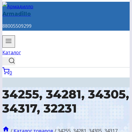
Armadillo
88005509299
Каталог
0
34255, 34281, 34305,
34317, 32231
/
Каталог товаров
/
34255, 34281, 34305, 34317,