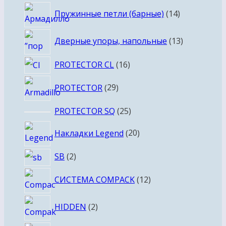
товар
14
Пружинные петли (барные)
14
товаров
13
Дверные упоры, напольные
13
товаров
16
PROTECTOR CL
16
товаров
29
PROTECTOR
29
товаров
25
PROTECTOR SQ
25
товаров
20
Накладки Legend
20
товаров
2
SB
2
товара
12
СИСТЕМА COMPACK
12
товаров
2
HIDDEN
2
товара