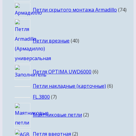
товаров
74
Петли скрытого монтажа Armadillo
74
тов
40
товаров
Петли врезные
40
6
Петля OPTIMA UWD6000
6
товаров
6
Петли накладные (карточные)
6
товаров
7
FL.3800
7
товаров
2
Маятниковые петли
2
товара
2
Петля ввертная
2