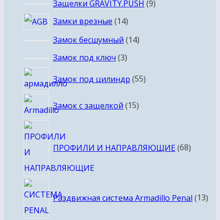
товаров
9
Защелки GRAVITY.PUSH
9
товаров
14
Замки врезные
14
товаров
14
Замок бесшумный
14
товаров
3
Замок под ключ
3
товара
55
Замок под цилиндр
55
товаров
15
Замок с защелкой
15
товаров
68
товаро
ПРОФИЛИ И НАПРАВЛЯЮЩИЕ
68
13
Раздвижная система Armadillo Penal
13
тов