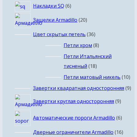
6
Накладки SQ
6
товаров
20
Защелки Armadillo
20
товаров
36
Цвет скрытых петель
36
товаров
8
Петли хром
8
товаров
Петли Итальянский
18
тисненый
18
товаров
10
Петли матовый никель
10
то
9
Завертки квадратная односторонняя
9
то
9
Завертки круглая односторонняя
9
товар
6
Автоматические пороги Armadillo
6
товар
16
Дверные ограничители Armadillo
16