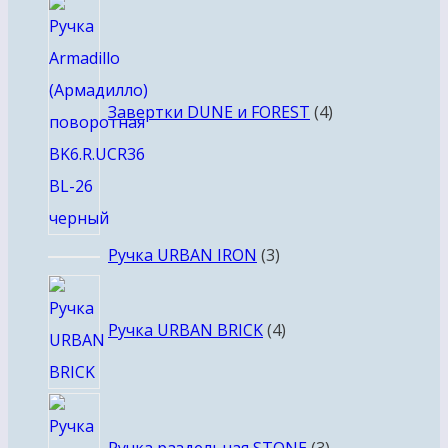
4
товара
Завертки DUNE и FOREST
4
3
Ручка URBAN IRON
3
товара
4
товара
Ручка URBAN BRICK
4
3
товара