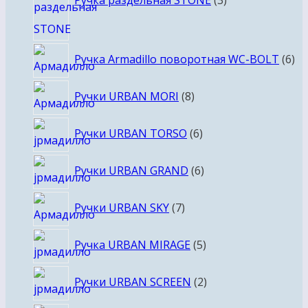
Ручка раздельная STONE
3
6
Ручка Armadillo поворотная WC-BOLT
6
то
8
Ручки URBAN MORI
8
товаров
6
Ручки URBAN TORSO
6
товаров
6
Ручки URBAN GRAND
6
товаров
7
Ручки URBAN SKY
7
товаров
5
Ручка URBAN MIRAGE
5
товаров
2
Ручки URBAN SCREEN
2
товара