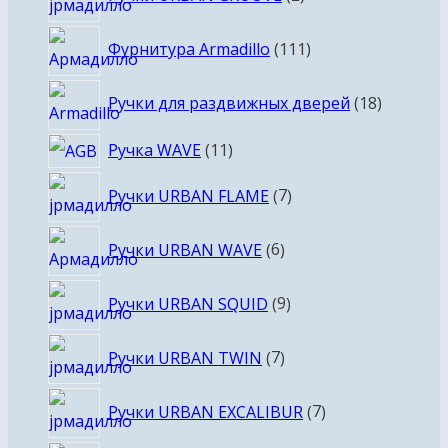
товара
111
Фурнитура Armadillo
111
товаров
18
Ручки для раздвижных дверей
18
товаров
11
Ручка WAVE
11
товаров
7
Ручки URBAN FLAME
7
товаров
6
Ручки URBAN WAVE
6
товаров
9
Ручки URBAN SQUID
9
товаров
7
Ручки URBAN TWIN
7
товаров
7
Ручки URBAN EXCALIBUR
7
товаров