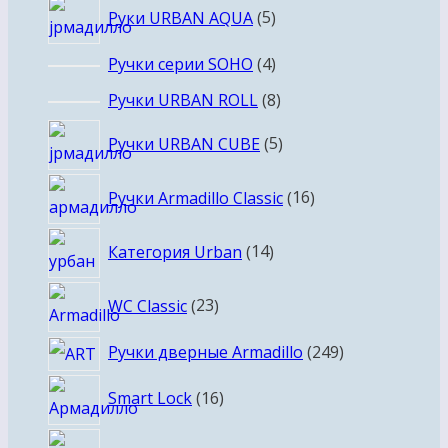
5
Руки URBAN AQUA
5
товаров
4
Ручки серии SOHO
4
товара
8
Ручки URBAN ROLL
8
товаров
5
Ручки URBAN CUBE
5
товаров
16
Ручки Armadillo Classic
16
товаров
14
Категория Urban
14
товаров
23
WC Classic
23
товара
249
Ручки дверные Armadillo
249
товаров
16
Smart Lock
16
товаров
4