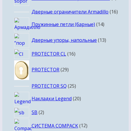
товар
16
Дверные ограничители Armadillo
16
товар
14
Пружинные петли (барные)
14
товаров
13
Дверные упоры, напольные
13
товаров
16
PROTECTOR CL
16
товаров
29
PROTECTOR
29
товаров
25
PROTECTOR SQ
25
товаров
20
Накладки Legend
20
товаров
2
SB
2
товара
12
СИСТЕМА COMPACK
12