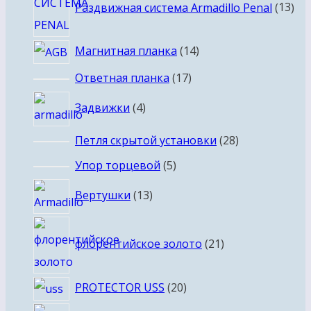
Раздвижная система Armadillo Penal
13
тов
14
Магнитная планка
14
товаров
17
Ответная планка
17
товаров
4
Задвижки
4
товара
28
Петля скрытой установки
28
товаров
5
Упор торцевой
5
товаров
13
Вертушки
13
товаров
21
флорентийское золото
21
товар
20
PROTECTOR USS
20
товаров