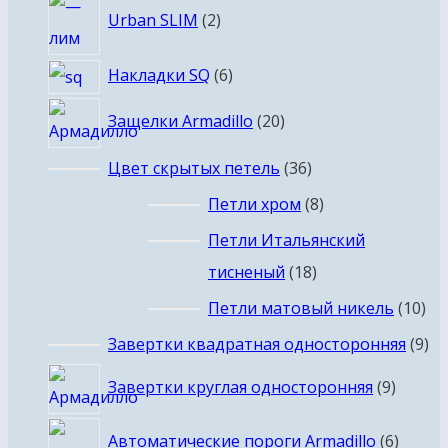
2
Urban SLIM
2
товара
6
Накладки SQ
6
товаров
20
Защелки Armadillo
20
товаров
36
Цвет скрытых петель
36
товаров
8
Петли хром
8
товаров
Петли Итальянский
18
тисненый
18
товаров
10
Петли матовый никель
10
то
9
Завертки квадратная односторонняя
9
то
9
Завертки круглая односторонняя
9
товар
6
Автоматические пороги Armadillo
6