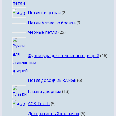
2
Петля ввертная
2
товара
9
Петли Armadillo бронза
9
товаров
25
Черные петли
25
товаров
16
това
Фурнитура для стеклянных дверей
16
6
Петля доводчик RANGE
6
товаров
13
Глазки дверные
13
товаров
5
AGB Touch
5
товаров
5
Декоративный колпачок
5