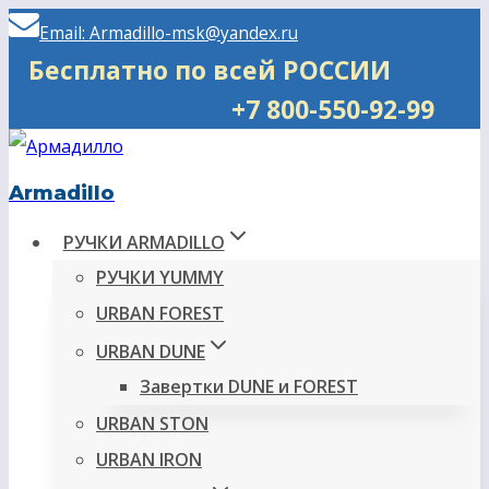
Перейти
Email: Armadillo-msk@yandex.ru
к
Бесплатно по всей РОССИИ
содержимому
+7 800-550-92-99
Armadillo
РУЧКИ ARMADILLO
РУЧКИ YUMMY
URBAN FOREST
URBAN DUNE
Завертки DUNE и FOREST
URBAN STON
URBAN IRON