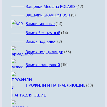
товаров
17
Защелки Mediana POLARIS
17
товаров
9
Защелки GRAVITY.PUSH
9
товаров
14
Замки врезные
14
товаров
14
Замок бесшумный
14
товаров
3
Замок под ключ
3
товара
55
Замок под цилиндр
55
товаров
15
Замок с защелкой
15
товаров
68
товаро
ПРОФИЛИ И НАПРАВЛЯЮЩИЕ
68
13