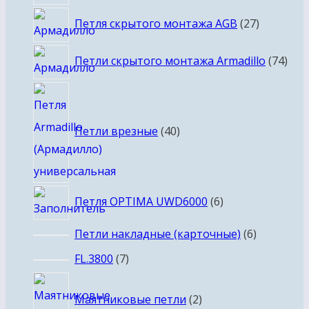
27
Петля скрытого монтажа AGB
27
товаров
74
Петли скрытого монтажа Armadillo
74
тов
40
товаров
Петли врезные
40
6
Петля OPTIMA UWD6000
6
товаров
6
Петли накладные (карточные)
6
товаров
7
FL.3800
7
товаров
2
Маятниковые петли
2
товара