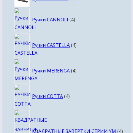
товара
4
Ручки CANNOLI
4
товара
4
Ручки CASTELLA
4
товара
4
Ручки MERENGA
4
товара
4
Ручки COTTA
4
товара
4
това
КВАДРАТНЫЕ ЗАВЕРТКИ СЕРИИ YM
4