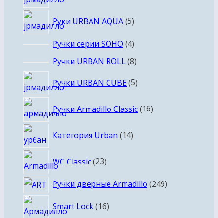
товаров
5
Руки URBAN AQUA
5
товаров
4
Ручки серии SOHO
4
товара
8
Ручки URBAN ROLL
8
товаров
5
Ручки URBAN CUBE
5
товаров
16
Ручки Armadillo Classic
16
товаров
14
Категория Urban
14
товаров
23
WC Classic
23
товара
249
Ручки дверные Armadillo
249
товаров
16
Smart Lock
16