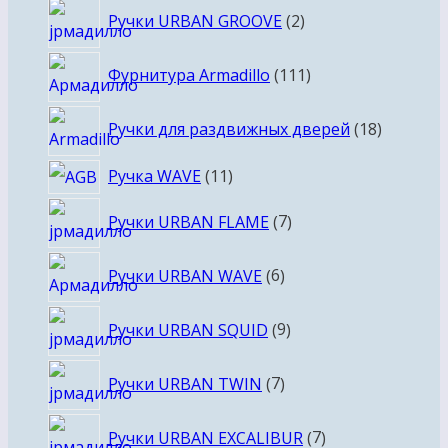
2
Ручки URBAN GROOVE
2
товара
111
Фурнитура Armadillo
111
товаров
18
Ручки для раздвижных дверей
18
товаров
11
Ручка WAVE
11
товаров
7
Ручки URBAN FLAME
7
товаров
6
Ручки URBAN WAVE
6
товаров
9
Ручки URBAN SQUID
9
товаров
7
Ручки URBAN TWIN
7
товаров
7
Ручки URBAN EXCALIBUR
7