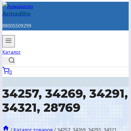
Armadillo
88005509299
Каталог
0
34257, 34269, 34291,
34321, 28769
/
Каталог товаров
/
34257, 34269, 34291, 34321,