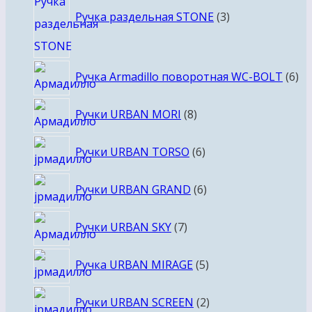
товара
Ручка раздельная STONE
3
6
Ручка Armadillo поворотная WC-BOLT
6
то
8
Ручки URBAN MORI
8
товаров
6
Ручки URBAN TORSO
6
товаров
6
Ручки URBAN GRAND
6
товаров
7
Ручки URBAN SKY
7
товаров
5
Ручка URBAN MIRAGE
5
товаров
2
Ручки URBAN SCREEN
2