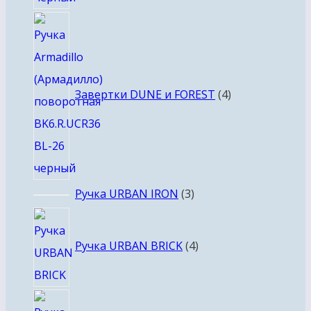
4
товара
Завертки DUNE и FOREST
4
3
Ручка URBAN IRON
3
товара
4
товара
Ручка URBAN BRICK
4
3