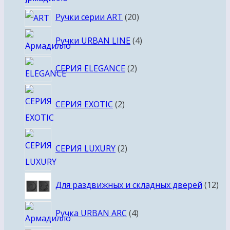
товара
20
Ручки серии ART
20
товаров
4
Ручки URBAN LINE
4
товара
2
СЕРИЯ ELEGANCE
2
товара
2
СЕРИЯ EXOTIC
2
товара
2
СЕРИЯ LUXURY
2
товара
12
Для раздвижных и складных дверей
12
то
4
Ручка URBAN ARC
4
товара