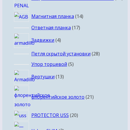
тов
14
Магнитная планка
14
товаров
17
Ответная планка
17
товаров
4
Задвижки
4
товара
28
Петля скрытой установки
28
товаров
5
Упор торцевой
5
товаров
13
Вертушки
13
товаров
21
флорентийское золото
21
товар
20
PROTECTOR USS
20
товаров
2