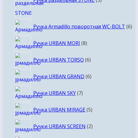
Ручка раздельная STONE
3
6
Ручка Armadillo поворотная WC-BOLT
6
то
8
Ручки URBAN MORI
8
товаров
6
Ручки URBAN TORSO
6
товаров
6
Ручки URBAN GRAND
6
товаров
7
Ручки URBAN SKY
7
товаров
5
Ручка URBAN MIRAGE
5
товаров
2
Ручки URBAN SCREEN
2
товара