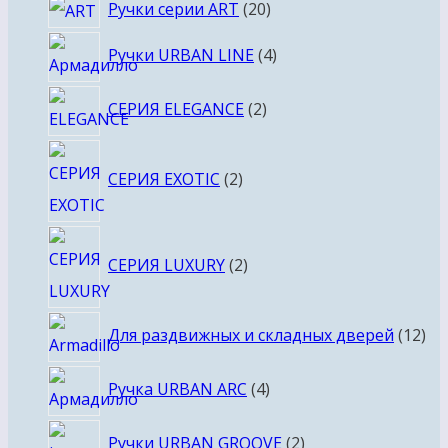
20
Ручки серии ART
20
товаров
4
Ручки URBAN LINE
4
товара
2
СЕРИЯ ELEGANCE
2
товара
2
СЕРИЯ EXOTIC
2
товара
2
СЕРИЯ LUXURY
2
товара
12
Для раздвижных и складных дверей
12
то
4
Ручка URBAN ARC
4
товара
2
Ручки URBAN GROOVE
2