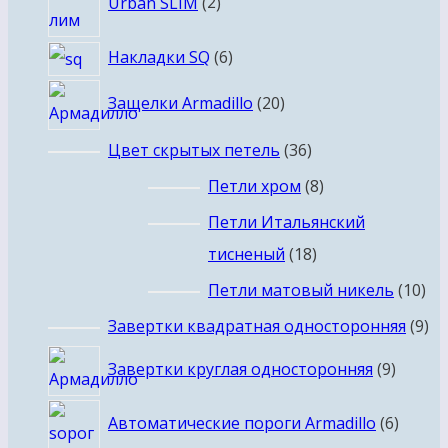
Urban SLIM
2
товара
6
Накладки SQ
6
товаров
20
Защелки Armadillo
20
товаров
36
Цвет скрытых петель
36
товаров
8
Петли хром
8
товаров
Петли Итальянский
18
тисненый
18
товаров
10
Петли матовый никель
10
то
9
Завертки квадратная односторонняя
9
то
9
Завертки круглая односторонняя
9
товар
6
Автоматические пороги Armadillo
6
товар