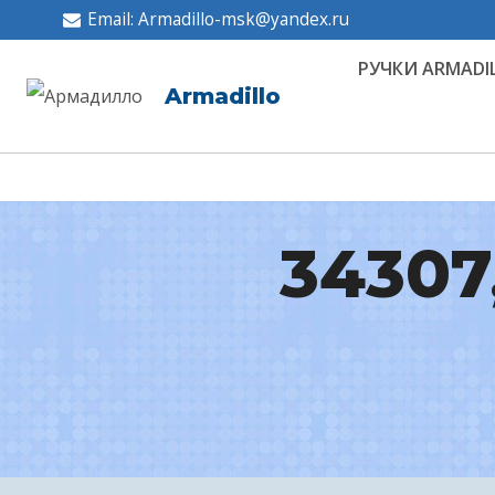
Перейти
Email: Armadillo-msk@yandex.ru
к
РУЧКИ ARMADI
содержимому
Armadillo
34307,