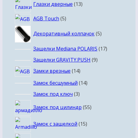
товаров
13
Глазки дверные
13
товаров
5
AGB Touch
5
товаров
5
Декоративный колпачок
5
товаров
17
Защелки Mediana POLARIS
17
товаров
9
Защелки GRAVITY.PUSH
9
товаров
14
Замки врезные
14
товаров
14
Замок бесшумный
14
товаров
3
Замок под ключ
3
товара
55
Замок под цилиндр
55
товаров
15
Замок с защелкой
15
товаров
68