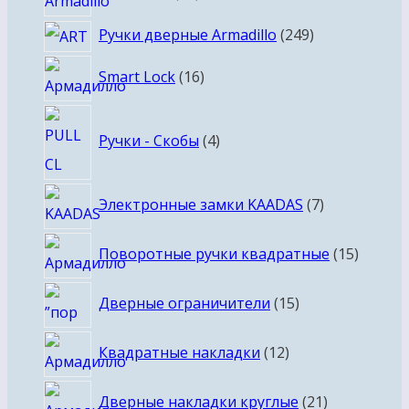
товара
249
Ручки дверные Armadillo
249
товаров
16
Smart Lock
16
товаров
4
Ручки - Скобы
4
товара
7
Электронные замки KAADAS
7
товаров
15
Поворотные ручки квадратные
15
товаро
15
Дверные ограничители
15
товаров
12
Квадратные накладки
12
товаров
21
Дверные накладки круглые
21