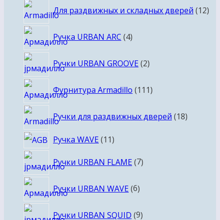
12
Для раздвижных и складных дверей
12
то
4
Ручка URBAN ARC
4
товара
2
Ручки URBAN GROOVE
2
товара
111
Фурнитура Armadillo
111
товаров
18
Ручки для раздвижных дверей
18
товаров
11
Ручка WAVE
11
товаров
7
Ручки URBAN FLAME
7
товаров
6
Ручки URBAN WAVE
6
товаров
9
Ручки URBAN SQUID
9