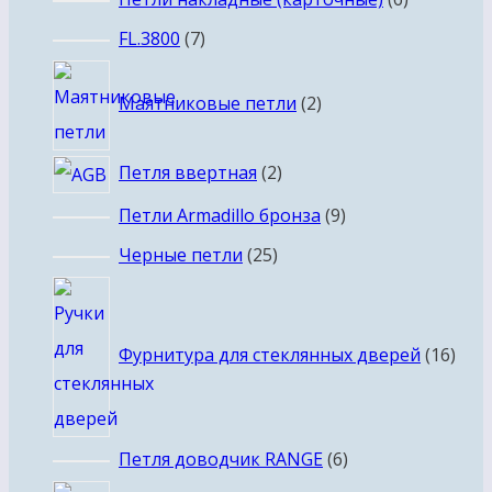
товаров
7
FL.3800
7
товаров
2
Маятниковые петли
2
товара
2
Петля ввертная
2
товара
9
Петли Armadillo бронза
9
товаров
25
Черные петли
25
товаров
16
това
Фурнитура для стеклянных дверей
16
6
Петля доводчик RANGE
6