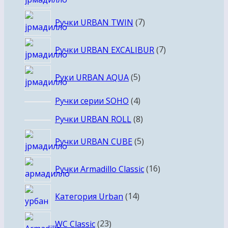
товаров
7
Ручки URBAN TWIN
7
товаров
7
Ручки URBAN EXCALIBUR
7
товаров
5
Руки URBAN AQUA
5
товаров
4
Ручки серии SOHO
4
товара
8
Ручки URBAN ROLL
8
товаров
5
Ручки URBAN CUBE
5
товаров
16
Ручки Armadillo Classic
16
товаров
14
Категория Urban
14
товаров
23
WC Classic
23