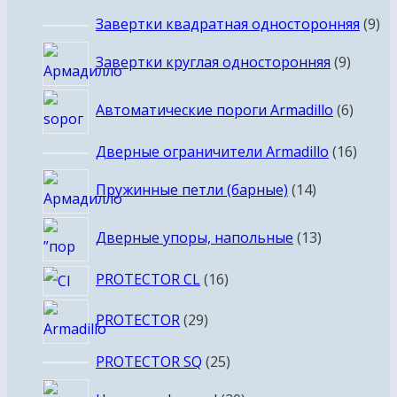
то
9
Завертки квадратная односторонняя
9
то
9
Завертки круглая односторонняя
9
товар
6
Автоматические пороги Armadillo
6
товар
16
Дверные ограничители Armadillo
16
товар
14
Пружинные петли (барные)
14
товаров
13
Дверные упоры, напольные
13
товаров
16
PROTECTOR CL
16
товаров
29
PROTECTOR
29
товаров
25
PROTECTOR SQ
25
товаров
20