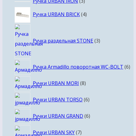
3
Ручка URBAN IRON
3
товара
4
Ручка URBAN BRICK
4
товара
3
товара
Ручка раздельная STONE
3
6
Ручка Armadillo поворотная WC-BOLT
6
то
8
Ручки URBAN MORI
8
товаров
6
Ручки URBAN TORSO
6
товаров
6
Ручки URBAN GRAND
6
товаров
7
Ручки URBAN SKY
7