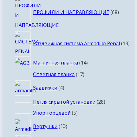
товаро
ПРОФИЛИ И НАПРАВЛЯЮЩИЕ
68
13
Раздвижная система Armadillo Penal
13
тов
14
Магнитная планка
14
товаров
17
Ответная планка
17
товаров
4
Задвижки
4
товара
28
Петля скрытой установки
28
товаров
5
Упор торцевой
5
товаров
13
Вертушки
13
товаров