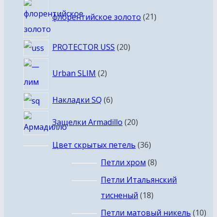
21
флорентийское золото
21
товар
20
PROTECTOR USS
20
товаров
2
Urban SLIM
2
товара
6
Накладки SQ
6
товаров
20
Защелки Armadillo
20
товаров
36
Цвет скрытых петель
36
товаров
8
Петли хром
8
товаров
Петли Итальянский
18
тисненый
18
товаров
10
Петли матовый никель
10