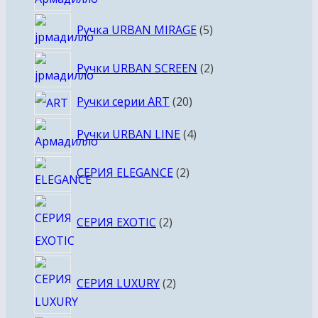
товаров
5
Ручка URBAN MIRAGE
5
товаров
2
Ручки URBAN SCREEN
2
товара
20
Ручки серии ART
20
товаров
4
Ручки URBAN LINE
4
товара
2
СЕРИЯ ELEGANCE
2
товара
2
СЕРИЯ EXOTIC
2
товара
2
СЕРИЯ LUXURY
2
товара