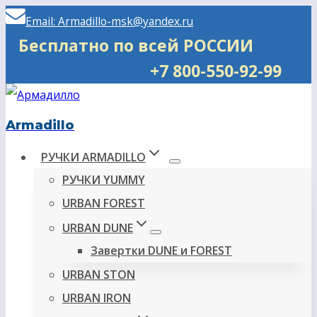
Перейти
Email: Armadillo-msk@yandex.ru
к
Бесплатно по всей РОССИИ
содержимому
+7 800-550-92-99
Armadillo
РУЧКИ ARMADILLO
РУЧКИ YUMMY
URBAN FOREST
URBAN DUNE
Завертки DUNE и FOREST
URBAN STON
URBAN IRON