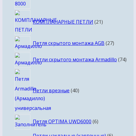
21
КОМПЛАНАРНЫЕ ПЕТЛИ
21
товар
27
Петля скрытого монтажа AGB
27
товаров
74
Петли скрытого монтажа Armadillo
74
тов
40
товаров
Петли врезные
40
6
Петля OPTIMA UWD6000
6
товаров
6
Петли накладные (карточные)
6