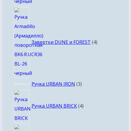
4
товара
Завертки DUNE и FOREST
4
3
Ручка URBAN IRON
3
товара
4
товара
Ручка URBAN BRICK
4
3