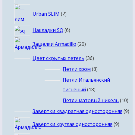
товаров
2
Urban SLIM
2
товара
6
Накладки SQ
6
товаров
20
Защелки Armadillo
20
товаров
36
Цвет скрытых петель
36
товаров
8
Петли хром
8
товаров
Петли Итальянский
18
тисненый
18
товаров
10
Петли матовый никель
10
то
9
Завертки квадратная односторонняя
9
то
9
Завертки круглая односторонняя
9
товар