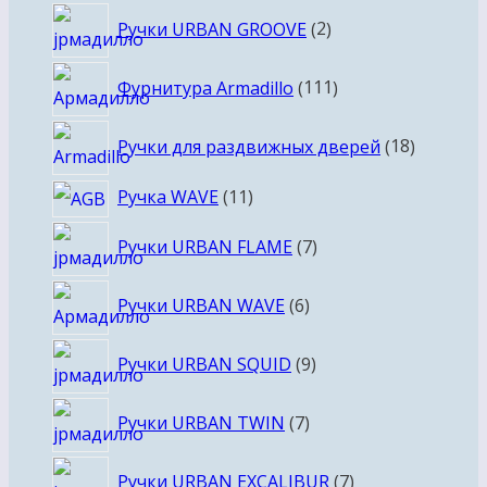
2
Ручки URBAN GROOVE
2
товара
111
Фурнитура Armadillo
111
товаров
18
Ручки для раздвижных дверей
18
товаров
11
Ручка WAVE
11
товаров
7
Ручки URBAN FLAME
7
товаров
6
Ручки URBAN WAVE
6
товаров
9
Ручки URBAN SQUID
9
товаров
7
Ручки URBAN TWIN
7
товаров
7
Ручки URBAN EXCALIBUR
7