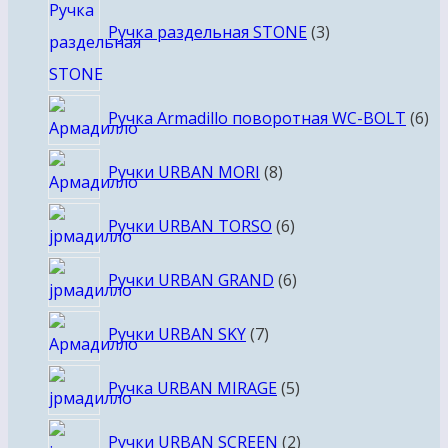
товара
Ручка раздельная STONE
3
6
Ручка Armadillo поворотная WC-BOLT
6
то
8
Ручки URBAN MORI
8
товаров
6
Ручки URBAN TORSO
6
товаров
6
Ручки URBAN GRAND
6
товаров
7
Ручки URBAN SKY
7
товаров
5
Ручка URBAN MIRAGE
5
товаров
2
Ручки URBAN SCREEN
2