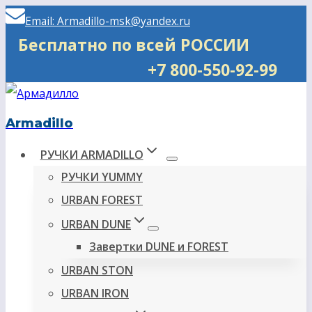
Перейти
Email: Armadillo-msk@yandex.ru
к
Бесплатно по всей РОССИИ
содержимому
+7 800-550-92-99
Armadillo
РУЧКИ ARMADILLO
РУЧКИ YUMMY
URBAN FOREST
URBAN DUNE
Завертки DUNE и FOREST
URBAN STON
URBAN IRON