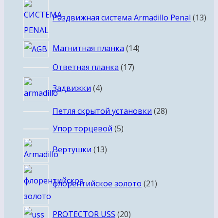
13
Раздвижная система Armadillo Penal
13
тов
14
Магнитная планка
14
товаров
17
Ответная планка
17
товаров
4
Задвижки
4
товара
28
Петля скрытой установки
28
товаров
5
Упор торцевой
5
товаров
13
Вертушки
13
товаров
21
флорентийское золото
21
товар
20
PROTECTOR USS
20