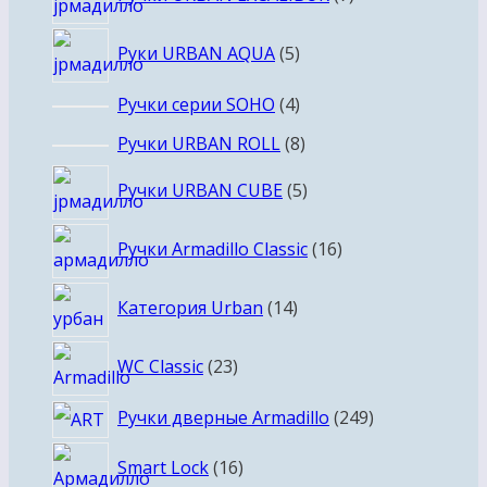
товаров
5
Руки URBAN AQUA
5
товаров
4
Ручки серии SOHO
4
товара
8
Ручки URBAN ROLL
8
товаров
5
Ручки URBAN CUBE
5
товаров
16
Ручки Armadillo Classic
16
товаров
14
Категория Urban
14
товаров
23
WC Classic
23
товара
249
Ручки дверные Armadillo
249
товаров
16
Smart Lock
16