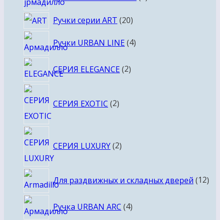
товара
20
Ручки серии ART
20
товаров
4
Ручки URBAN LINE
4
товара
2
СЕРИЯ ELEGANCE
2
товара
2
СЕРИЯ EXOTIC
2
товара
2
СЕРИЯ LUXURY
2
товара
12
Для раздвижных и складных дверей
12
то
4
Ручка URBAN ARC
4
товара