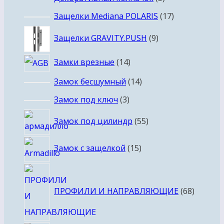
товаров
17
Защелки Mediana POLARIS
17
товаров
9
Защелки GRAVITY.PUSH
9
товаров
14
Замки врезные
14
товаров
14
Замок бесшумный
14
товаров
3
Замок под ключ
3
товара
55
Замок под цилиндр
55
товаров
15
Замок с защелкой
15
товаров
68
товаро
ПРОФИЛИ И НАПРАВЛЯЮЩИЕ
68