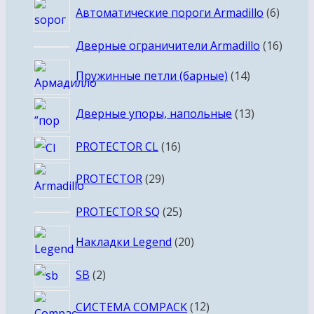
6
Автоматические пороги Armadillo
6
товар
16
Дверные ограничители Armadillo
16
товар
14
Пружинные петли (барные)
14
товаров
13
Дверные упоры, напольные
13
товаров
16
PROTECTOR CL
16
товаров
29
PROTECTOR
29
товаров
25
PROTECTOR SQ
25
товаров
20
Накладки Legend
20
товаров
2
SB
2
товара
12
СИСТЕМА COMPACK
12