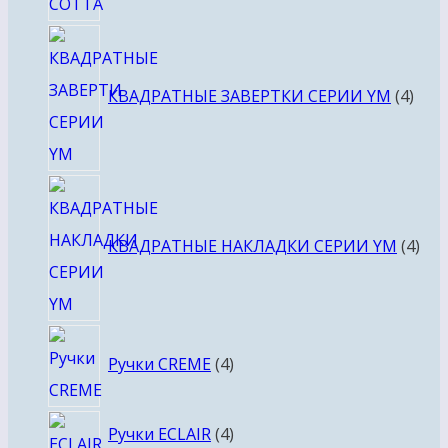
4
това
КВАДРАТНЫЕ ЗАВЕРТКИ СЕРИИ YM
4
4
тов
КВАДРАТНЫЕ НАКЛАДКИ СЕРИИ YM
4
4
Ручки CREME
4
товара
4
Ручки ECLAIR
4