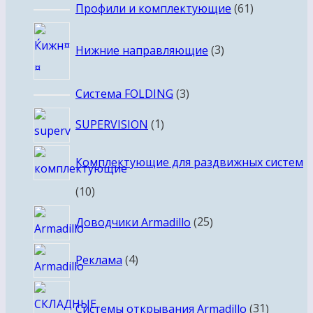
товар
61
Профили и комплектующие
61
товар
3
Нижние направляющие
3
товара
3
Система FOLDING
3
товара
1
SUPERVISION
1
товар
Комплектующие для раздвижных систем
10
10
товаров
25
Доводчики Armadillo
25
товаров
4
Реклама
4
товара
31
Системы открывания Armadillo
31