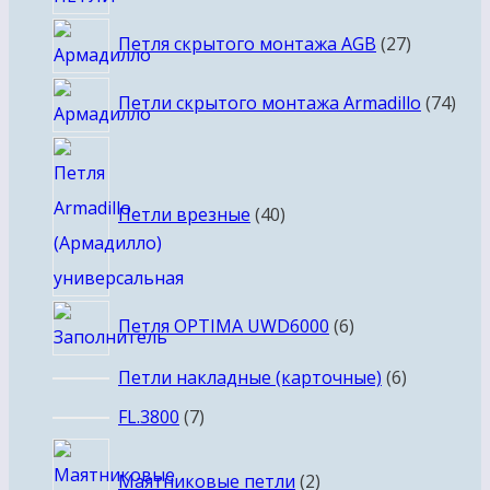
27
Петля скрытого монтажа AGB
27
товаров
74
Петли скрытого монтажа Armadillo
74
тов
40
товаров
Петли врезные
40
6
Петля OPTIMA UWD6000
6
товаров
6
Петли накладные (карточные)
6
товаров
7
FL.3800
7
товаров
2
Маятниковые петли
2
товара