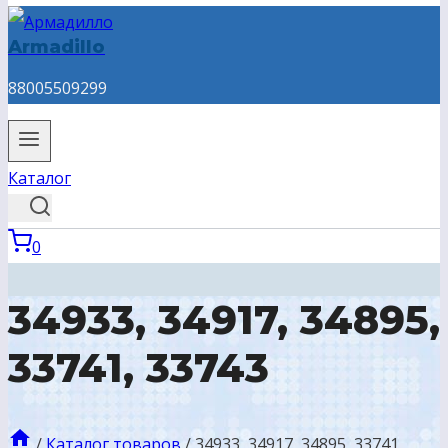
Armadillo
88005509299
Каталог
0
34933, 34917, 34895,
33741, 33743
/
Каталог товаров
/
34933, 34917, 34895, 33741,