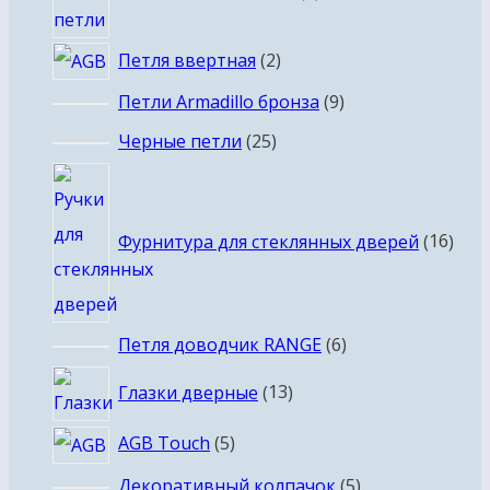
2
Петля ввертная
2
товара
9
Петли Armadillo бронза
9
товаров
25
Черные петли
25
товаров
16
това
Фурнитура для стеклянных дверей
16
6
Петля доводчик RANGE
6
товаров
13
Глазки дверные
13
товаров
5
AGB Touch
5
товаров
5
Декоративный колпачок
5