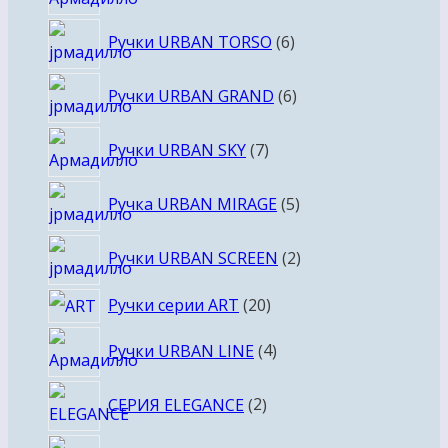
товаров
6
Ручки URBAN TORSO
6
товаров
6
Ручки URBAN GRAND
6
товаров
7
Ручки URBAN SKY
7
товаров
5
Ручка URBAN MIRAGE
5
товаров
2
Ручки URBAN SCREEN
2
товара
20
Ручки серии ART
20
товаров
4
Ручки URBAN LINE
4
товара
2
СЕРИЯ ELEGANCE
2
товара