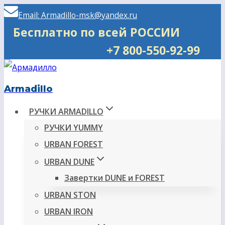
Перейти
Email: Armadillo-msk@yandex.ru
к
Бесплатно по всей РОССИИ
содержимому
+7 800-550-92-99
Armadillo
РУЧКИ ARMADILLO
РУЧКИ YUMMY
URBAN FOREST
URBAN DUNE
Завертки DUNE и FOREST
URBAN STON
URBAN IRON