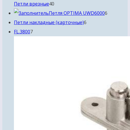
40
Петли врезные
40
товаров
6
Петля OPTIMA UWD6000
6
6
товаров
Петли накладные (карточные)
6
7
товаров
FL.3800
7
товаров