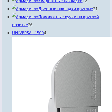
товаров
12
Квадратные накладки
12
товаров
21
Дверные накладки круглые
21
товар
Поворотные ручки на круглой
26
розетке
26
товаров
4
UNIVERSAL 1500
4
товара