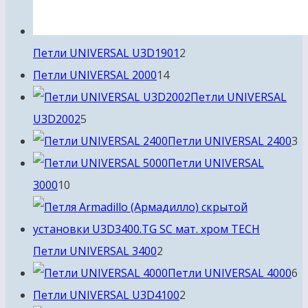
2
Петли UNIVERSAL U3D1901
2
14
товара
Петли UNIVERSAL 2000
14
товаров
Петли UNIVERSAL
5
U3D2002
5
товаров
3
Петли UNIVERSAL 2400
3
т
Петли UNIVERSAL
10
3000
10
товаров
2
Петли UNIVERSAL 3400
2
товара
6
Петли UNIVERSAL 4000
6
2
т
Петли UNIVERSAL U3D4100
2