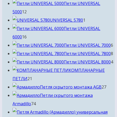
товара
Петли UNIVERSAL
12
5000
12
товаров
1
UNIVERSAL 5780
1
товар
Петли UNIVERSAL
16
6000
16
товаров
6
Петли UNIVERSAL 7000
6
т
8
Петли UNIVERSAL 7800
8
т
4
Петли UNIVERSAL 8000
4
т
КОМПЛАНАРНЫЕ
21
ПЕТЛИ
21
товар
27
Петля скрытого монтажа AGB
27
това
Петли скрытого монтажа
74
Armadillo
74
товара