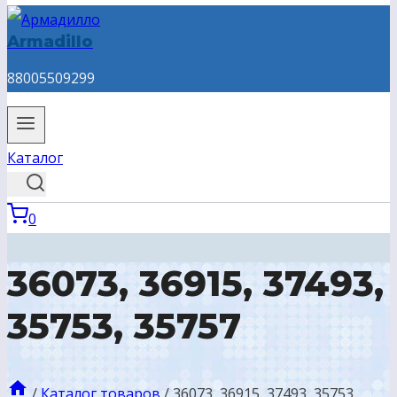
Armadillo
88005509299
Каталог
0
36073, 36915, 37493,
35753, 35757
/
Каталог товаров
/
36073, 36915, 37493, 35753,