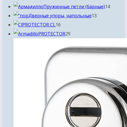
товаров
14
Пружинные петли (барные)
14
13
товаро
Дверные упоры, напольные
13
16
товаров
PROTECTOR CL
16
товаров
29
PROTECTOR
29
товаров