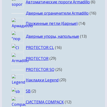
Автоматические пороги Armadillo
6
товар
16
Дверные ограничители Armadillo
16
товар
14
Пружинные петли (барные)
14
товаров
13
Дверные упоры, напольные
13
товаров
16
PROTECTOR CL
16
товаров
29
PROTECTOR
29
товаров
25
PROTECTOR SQ
25
товаров
20
Накладки Legend
20
товаров
2
SB
2
товара
12
СИСТЕМА COMPACK
12