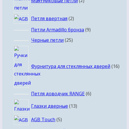
Маятниковые петли
2
товара
2
Петля ввертная
2
товара
9
Петли Armadillo бронза
9
товаров
25
Черные петли
25
товаров
16
това
Фурнитура для стеклянных дверей
16
6
Петля доводчик RANGE
6
товаров
13
Глазки дверные
13
товаров
5
AGB Touch
5
товаров