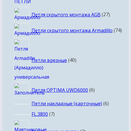
27
Петля скрытого монтажа AGB
27
товаров
74
Петли скрытого монтажа Armadillo
74
тов
40
товаров
Петли врезные
40
6
Петля OPTIMA UWD6000
6
товаров
6
Петли накладные (карточные)
6
товаров
7
FL.3800
7
товаров
2