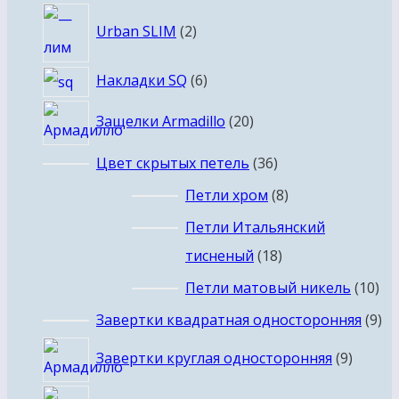
товаров
2
Urban SLIM
2
товара
6
Накладки SQ
6
товаров
20
Защелки Armadillo
20
товаров
36
Цвет скрытых петель
36
товаров
8
Петли хром
8
товаров
Петли Итальянский
18
тисненый
18
товаров
10
Петли матовый никель
10
то
9
Завертки квадратная односторонняя
9
то
9
Завертки круглая односторонняя
9
товар
6