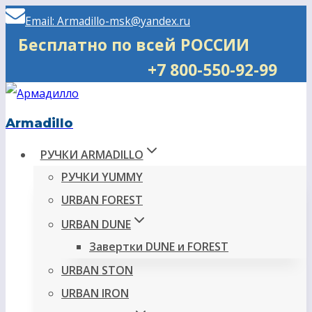
Перейти
Email: Armadillo-msk@yandex.ru
к
Бесплатно по всей РОССИИ
содержимому
+7 800-550-92-99
Armadillo
РУЧКИ ARMADILLO
РУЧКИ YUMMY
URBAN FOREST
URBAN DUNE
Завертки DUNE и FOREST
URBAN STON
URBAN IRON