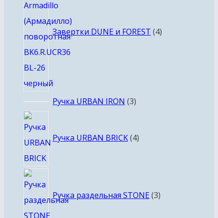
Завертки DUNE и FOREST
4
3
Ручка URBAN IRON
3
товара
4
товара
Ручка URBAN BRICK
4
3
товара
Ручка раздельная STONE
3