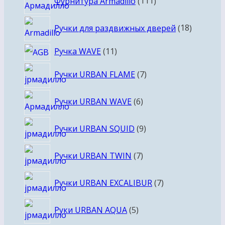
Фурнитура Armadillo
111
товаров
18
Ручки для раздвижных дверей
18
товаров
11
Ручка WAVE
11
товаров
7
Ручки URBAN FLAME
7
товаров
6
Ручки URBAN WAVE
6
товаров
9
Ручки URBAN SQUID
9
товаров
7
Ручки URBAN TWIN
7
товаров
7
Ручки URBAN EXCALIBUR
7
товаров
5
Руки URBAN AQUA
5
товаров