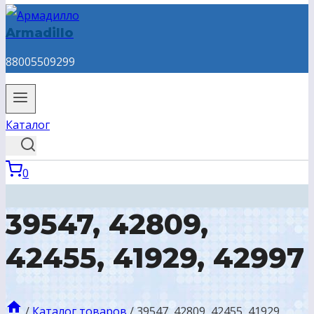
Armadillo
88005509299
Каталог
0
39547, 42809,
42455, 41929, 42997
/
Каталог товаров
/
39547, 42809, 42455, 41929,