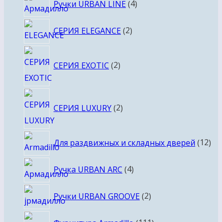
Ручки URBAN LINE
4
товара
2
СЕРИЯ ELEGANCE
2
товара
2
СЕРИЯ EXOTIC
2
товара
2
СЕРИЯ LUXURY
2
товара
12
Для раздвижных и складных дверей
12
то
4
Ручка URBAN ARC
4
товара
2
Ручки URBAN GROOVE
2
товара
111