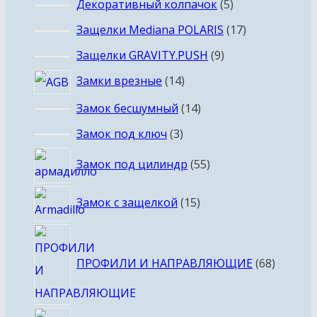
5
Декоративный колпачок
5
товаров
17
Защелки Mediana POLARIS
17
товаров
9
Защелки GRAVITY.PUSH
9
товаров
14
Замки врезные
14
товаров
14
Замок бесшумный
14
товаров
3
Замок под ключ
3
товара
55
Замок под цилиндр
55
товаров
15
Замок с защелкой
15
товаров
68
товаро
ПРОФИЛИ И НАПРАВЛЯЮЩИЕ
68