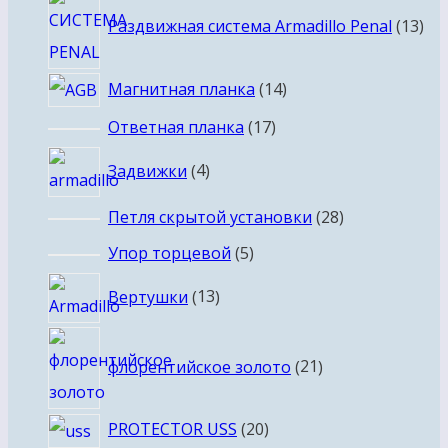
13
Раздвижная система Armadillo Penal
13
тов
14
Магнитная планка
14
товаров
17
Ответная планка
17
товаров
4
Задвижки
4
товара
28
Петля скрытой установки
28
товаров
5
Упор торцевой
5
товаров
13
Вертушки
13
товаров
21
флорентийское золото
21
товар
20
PROTECTOR USS
20