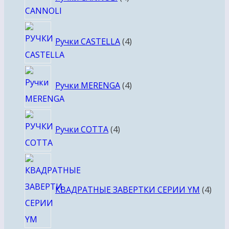
товара
4
Ручки CASTELLA
4
товара
4
Ручки MERENGA
4
товара
4
Ручки COTTA
4
товара
4
това
КВАДРАТНЫЕ ЗАВЕРТКИ СЕРИИ YM
4