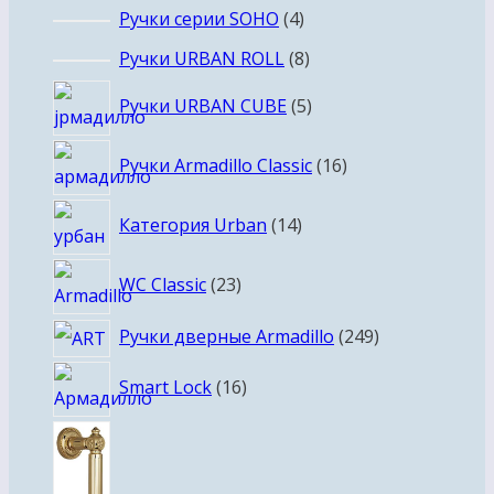
4
Ручки серии SOHO
4
товара
8
Ручки URBAN ROLL
8
товаров
5
Ручки URBAN CUBE
5
товаров
16
Ручки Armadillo Classic
16
товаров
14
Категория Urban
14
товаров
23
WC Classic
23
товара
249
Ручки дверные Armadillo
249
товаров
16
Smart Lock
16
товаров
4
товара