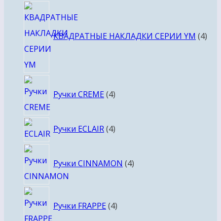
4
тов
КВАДРАТНЫЕ НАКЛАДКИ СЕРИИ YM
4
4
Ручки CREME
4
товара
4
Ручки ECLAIR
4
товара
4
Ручки CINNAMON
4
товара
4
Ручки FRAPPE
4
товара