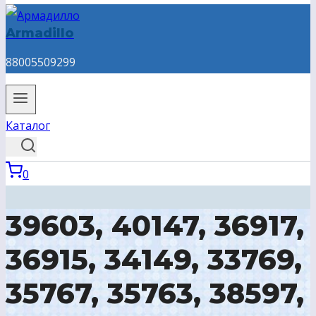
Armadillo
88005509299
Каталог
0
39603, 40147, 36917,
36915, 34149, 33769,
35767, 35763, 38597,