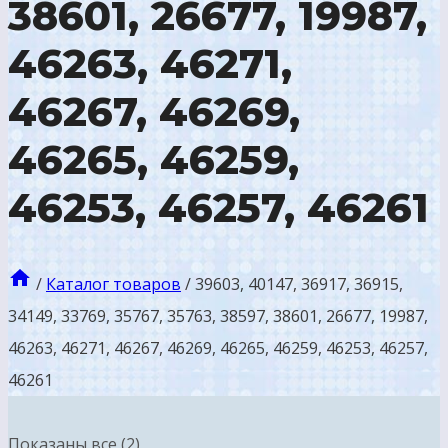
38601, 26677, 19987,
46263, 46271,
46267, 46269,
46265, 46259,
46253, 46257, 46261
/
Каталог товаров
/
39603, 40147, 36917, 36915,
34149, 33769, 35767, 35763, 38597, 38601, 26677, 19987,
46263, 46271, 46267, 46269, 46265, 46259, 46253, 46257,
46261
Показаны все (2)