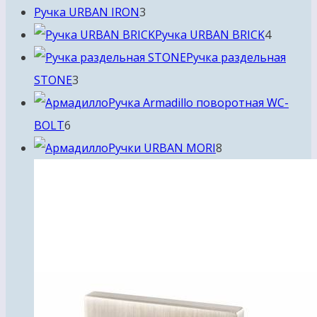
3
товара
Ручка URBAN IRON
3
товара
4
Ручка URBAN BRICK
4
товара
Ручка раздельная
3
STONE
3
товара
Ручка Armadillo поворотная WC-
6
BOLT
6
товаров
8
Ручки URBAN MORI
8
товаров