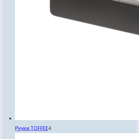
4
Ручки TOFFEE
4
товара