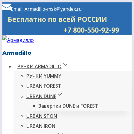
Перейти
Email: Armadillo-msk@yandex.ru
к
Бесплатно по всей РОССИИ
содержимому
+7 800-550-92-99
Armadillo
РУЧКИ ARMADILLO
РУЧКИ YUMMY
URBAN FOREST
URBAN DUNE
Завертки DUNE и FOREST
URBAN STON
URBAN IRON