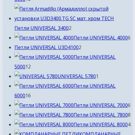
товаров
2
Петли UNIVERSAL 3400
2
товара
6
Петли UNIVERSAL 4000
6
2
т
Петли UNIVERSAL U3D4100
2
товара
Петли UNIVERSAL
12
5000
12
товаров
1
UNIVERSAL 5780
1
товар
Петли UNIVERSAL
16
6000
16
товаров
6
Петли UNIVERSAL 7000
6
т
8
Петли UNIVERSAL 7800
8
т
4
Петли UNIVERSAL 8000
4
т
КОМПЛАНАРНЫЕ