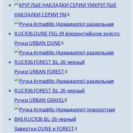
товара
КРУГЛЫЕ
4
НАКЛАДКИ СЕРИИ YM
4
товара
4
Ручки URBAN DUNE
4
товара
4
Ручки URBAN FOREST
4
товара
8
Ручки URBAN GRAVEL
8
товаров
4
Завертки DUNE и FOREST
4