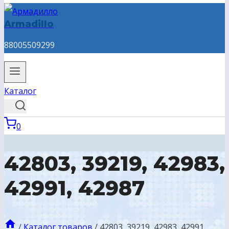
Armadillo
88005509299
Каталог
0
42803, 39219, 42983,
42991, 42987
/
Каталог товаров
/
42803, 39219, 42983, 42991,