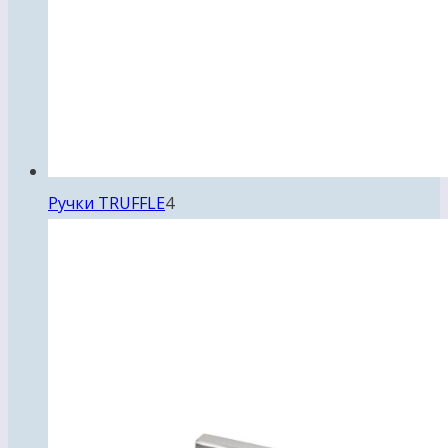
4
Ручки TRUFFLE
4
товара