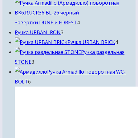
товаров
4
Завертки DUNE и FOREST
4
3
товара
Ручка URBAN IRON
3
товара
4
Ручка URBAN BRICK
4
товара
Ручка раздельная
3
STONE
3
товара
Ручка Armadillo поворотная WC-
6
BOLT
6
товаров