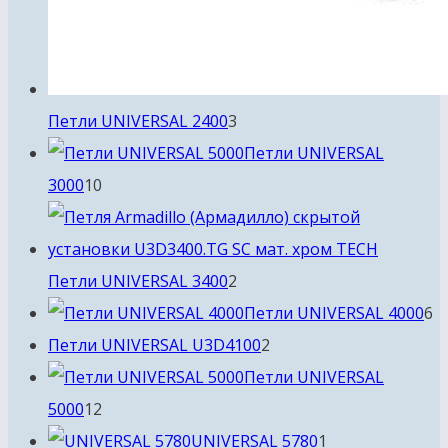
3
Петли UNIVERSAL 2400
3
товара
Петли UNIVERSAL
10
3000
10
товаров
2
Петли UNIVERSAL 3400
2
товара
6
Петли UNIVERSAL 4000
6
2
т
Петли UNIVERSAL U3D4100
2
товара
Петли UNIVERSAL
12
5000
12
товаров
1
UNIVERSAL 5780
1