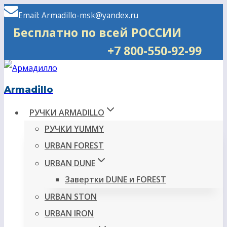
Перейти
Email: Armadillo-msk@yandex.ru
к
Бесплатно по всей РОССИИ
содержимому
+7 800-550-92-99
Armadillo
РУЧКИ ARMADILLO
РУЧКИ YUMMY
URBAN FOREST
URBAN DUNE
Завертки DUNE и FOREST
URBAN STON
URBAN IRON