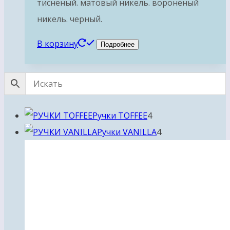
тисненый. матовый никель. вороненый
никель. черный.
В корзину
Подробнее
4
Ручки TOFFEE
4
товара
4
Ручки VANILLA
4
товара