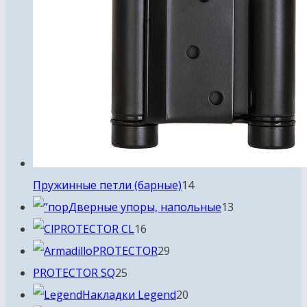
14
Пружинные петли (барные)
14
товаров
13
Дверные упоры, напольные
13
16
товаров
PROTECTOR CL
16
товаров
29
PROTECTOR
29
25
товаров
PROTECTOR SQ
25
товаров
20
Накладки Legend
20