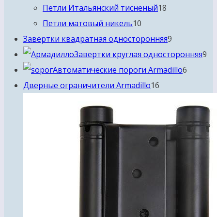
товаров
18
Петли Итальянский тисненый
18
10
товаров
Петли матовый никель
10
товаров
9
Завертки квадратная односторонняя
9
товаров
9
Завертки круглая односторонняя
9
6
то
Автоматические пороги Armadillo
6
16
товаро
Дверные ограничители Armadillo
16
товаров