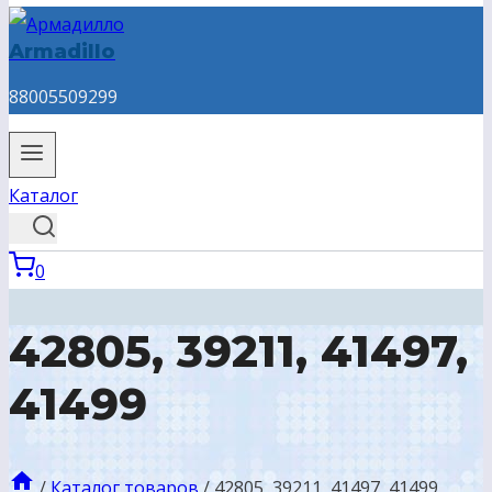
Armadillo
88005509299
Каталог
0
42805, 39211, 41497,
41499
/
Каталог товаров
/
42805, 39211, 41497, 41499