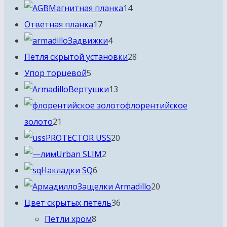
товаров
14
Магнитная планка
14
17
товаров
Ответная планка
17
товаров
4
Задвижки
4
товара
28
Петля скрытой установки
28
5
товаров
Упор торцевой
5
товаров
13
Вертушки
13
товаров
флорентийское
21
золото
21
товар
20
PROTECTOR USS
20
2
товаров
Urban SLIM
2
6
товара
Накладки SQ
6
товаров
20
Защелки Armadillo
20
36
товаров
Цвет скрытых петель
36
8
товаров
Петли хром
8