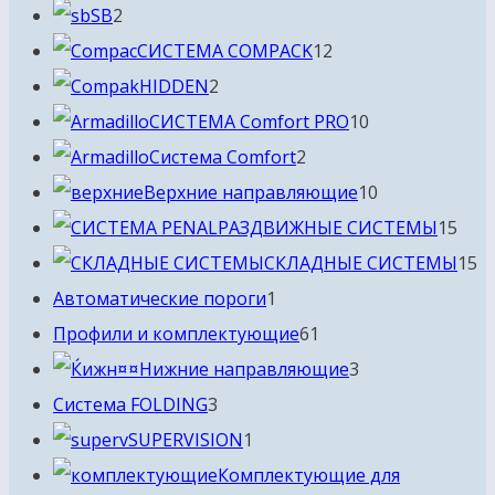
2
товаров
SB
2
товара
12
СИСТЕМА COMPACK
12
2
товаров
HIDDEN
2
товара
10
СИСТЕМА Comfort PRO
10
2
товаров
Система Comfort
2
товара
10
Верхние направляющие
10
товаров
15
РАЗДВИЖНЫЕ СИСТЕМЫ
15
тов
1
СКЛАДНЫЕ СИСТЕМЫ
15
1
т
Автоматические пороги
1
товар
61
Профили и комплектующие
61
товар
3
Нижние направляющие
3
3
товара
Система FOLDING
3
товара
1
SUPERVISION
1
товар
Комплектующие для