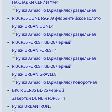
4
НАКЛАДКИ СЕРИИ YM
4
товара
4
Ручки URBAN DUNE
4
товара
4
Ручки URBAN FOREST
4
товара
8
Ручки URBAN GRAVEL
8
товаров
4
Завертки DUNE и FOREST
4
3
товара
Ручка URBAN IRON
3