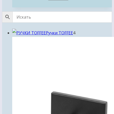
4
Ручки TOFFEE
4
товара