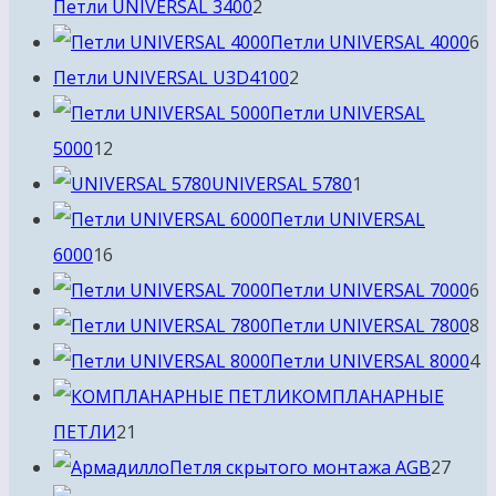
2
Петли UNIVERSAL 3400
2
товара
6
Петли UNIVERSAL 4000
6
2
т
Петли UNIVERSAL U3D4100
2
товара
Петли UNIVERSAL
12
5000
12
товаров
1
UNIVERSAL 5780
1
товар
Петли UNIVERSAL
16
6000
16
товаров
6
Петли UNIVERSAL 7000
6
т
8
Петли UNIVERSAL 7800
8
т
4
Петли UNIVERSAL 8000
4
т
КОМПЛАНАРНЫЕ
21
ПЕТЛИ
21
товар
27
Петля скрытого монтажа AGB
27