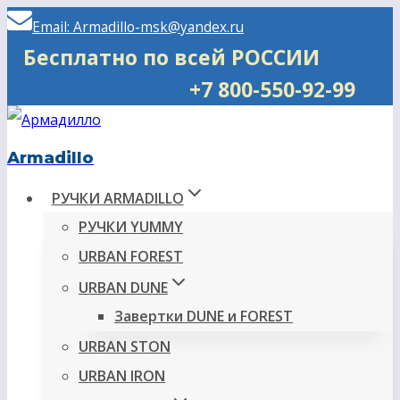
Перейти
Email: Armadillo-msk@yandex.ru
к
Бесплатно по всей РОССИИ
содержимому
+7 800-550-92-99
Armadillo
РУЧКИ ARMADILLO
РУЧКИ YUMMY
URBAN FOREST
URBAN DUNE
Завертки DUNE и FOREST
URBAN STON
URBAN IRON