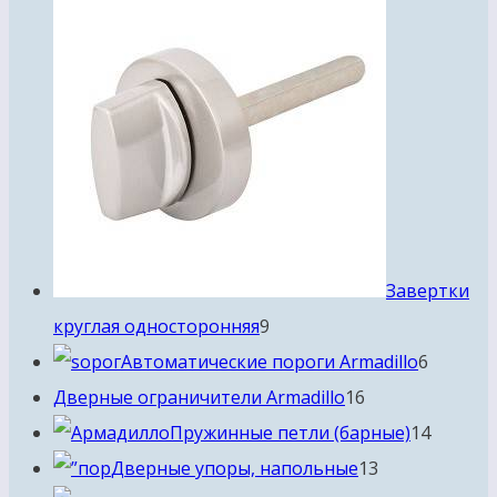
Завертки
9
круглая односторонняя
9
товаров
6
Автоматические пороги Armadillo
6
16
товаро
Дверные ограничители Armadillo
16
товаров
14
Пружинные петли (барные)
14
13
товаро
Дверные упоры, напольные
13