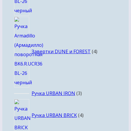
4
товара
Завертки DUNE и FOREST
4
3
Ручка URBAN IRON
3
товара
4
товара
Ручка URBAN BRICK
4