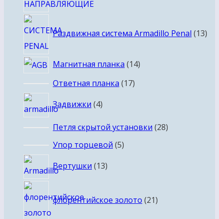
13
Раздвижная система Armadillo Penal
13
тов
14
Магнитная планка
14
товаров
17
Ответная планка
17
товаров
4
Задвижки
4
товара
28
Петля скрытой установки
28
товаров
5
Упор торцевой
5
товаров
13
Вертушки
13
товаров
21
флорентийское золото
21
товар