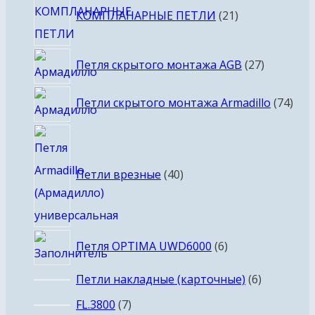
КОМПЛАНАРНЫЕ ПЕТЛИ
21
товар
27
Петля скрытого монтажа AGB
27
товаров
74
Петли скрытого монтажа Armadillo
74
тов
40
товаров
Петли врезные
40
6
Петля OPTIMA UWD6000
6
товаров
6
Петли накладные (карточные)
6
товаров
7
FL.3800
7