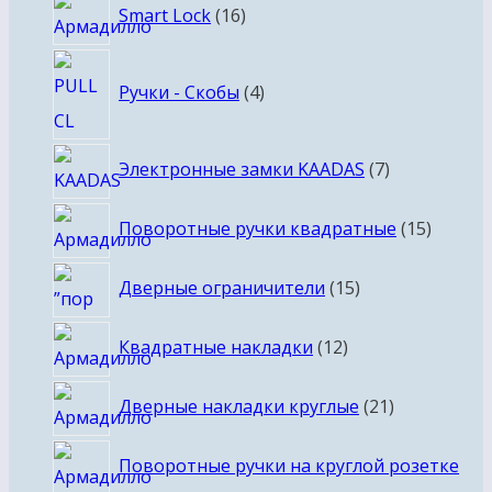
16
Smart Lock
16
товаров
4
Ручки - Скобы
4
товара
7
Электронные замки KAADAS
7
товаров
15
Поворотные ручки квадратные
15
товаро
15
Дверные ограничители
15
товаров
12
Квадратные накладки
12
товаров
21
Дверные накладки круглые
21
товар
Поворотные ручки на круглой розетке