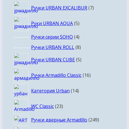
7
Ручки URBAN EXCALIBUR
7
товаров
5
Руки URBAN AQUA
5
товаров
4
Ручки серии SOHO
4
товара
8
Ручки URBAN ROLL
8
товаров
5
Ручки URBAN CUBE
5
товаров
16
Ручки Armadillo Classic
16
товаров
14
Категория Urban
14
товаров
23
WC Classic
23
товара
249
Ручки дверные Armadillo
249
товаров