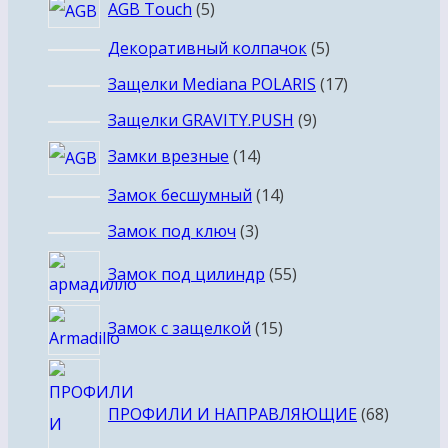
5
AGB Touch
5
товаров
5
Декоративный колпачок
5
товаров
17
Защелки Mediana POLARIS
17
товаров
9
Защелки GRAVITY.PUSH
9
товаров
14
Замки врезные
14
товаров
14
Замок бесшумный
14
товаров
3
Замок под ключ
3
товара
55
Замок под цилиндр
55
товаров
15
Замок с защелкой
15
товаров
68
товаро
ПРОФИЛИ И НАПРАВЛЯЮЩИЕ
68