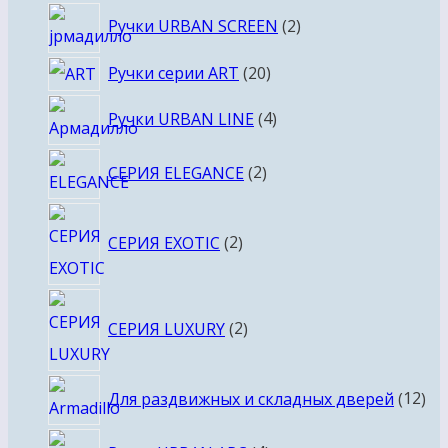
2
Ручки URBAN SCREEN
2
товара
20
Ручки серии ART
20
товаров
4
Ручки URBAN LINE
4
товара
2
СЕРИЯ ELEGANCE
2
товара
2
СЕРИЯ EXOTIC
2
товара
2
СЕРИЯ LUXURY
2
товара
12
Для раздвижных и складных дверей
12
то
4