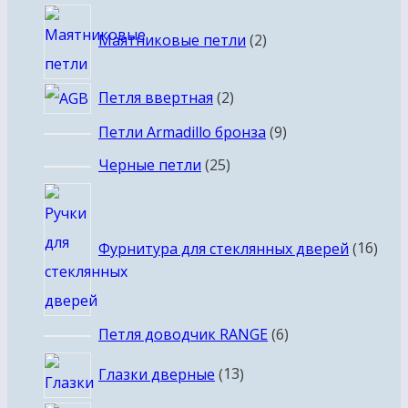
товаров
2
Маятниковые петли
2
товара
2
Петля ввертная
2
товара
9
Петли Armadillo бронза
9
товаров
25
Черные петли
25
товаров
16
това
Фурнитура для стеклянных дверей
16
6
Петля доводчик RANGE
6
товаров
13
Глазки дверные
13
товаров