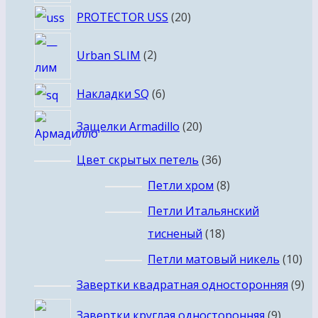
20
PROTECTOR USS
20
товаров
2
Urban SLIM
2
товара
6
Накладки SQ
6
товаров
20
Защелки Armadillo
20
товаров
36
Цвет скрытых петель
36
товаров
8
Петли хром
8
товаров
Петли Итальянский
18
тисненый
18
товаров
10
Петли матовый никель
10
то
9
Завертки квадратная односторонняя
9
то
9
Завертки круглая односторонняя
9