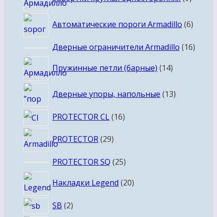
товар
6
Автоматические пороги Armadillo
6
товар
16
Дверные ограничители Armadillo
16
товар
14
Пружинные петли (барные)
14
товаров
13
Дверные упоры, напольные
13
товаров
16
PROTECTOR CL
16
товаров
29
PROTECTOR
29
товаров
25
PROTECTOR SQ
25
товаров
20
Накладки Legend
20
товаров
2
SB
2