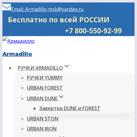
Перейти
Email: Armadillo-msk@yandex.ru
к
Бесплатно по всей РОССИИ
содержимому
+7 800-550-92-99
Armadillo
РУЧКИ ARMADILLO
РУЧКИ YUMMY
URBAN FOREST
URBAN DUNE
Завертки DUNE и FOREST
URBAN STON
URBAN IRON