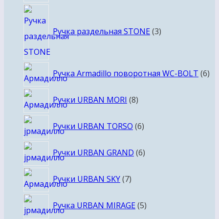
3
товара
Ручка раздельная STONE
3
6
Ручка Armadillo поворотная WC-BOLT
6
то
8
Ручки URBAN MORI
8
товаров
6
Ручки URBAN TORSO
6
товаров
6
Ручки URBAN GRAND
6
товаров
7
Ручки URBAN SKY
7
товаров
5
Ручка URBAN MIRAGE
5
товаров