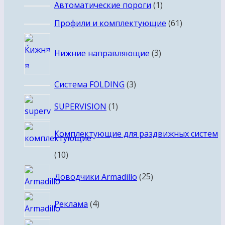
1
Автоматические пороги
1
товар
61
Профили и комплектующие
61
товар
3
Нижние направляющие
3
товара
3
Система FOLDING
3
товара
1
SUPERVISION
1
товар
Комплектующие для раздвижных систем
10
10
товаров
25
Доводчики Armadillo
25
товаров
4
Реклама
4
товара