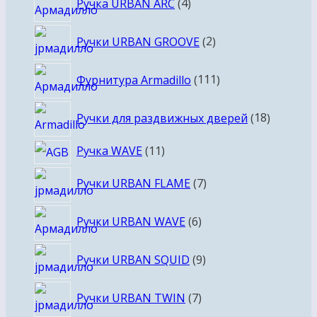
Ручка URBAN ARC
4
товара
2
Ручки URBAN GROOVE
2
товара
111
Фурнитура Armadillo
111
товаров
18
Ручки для раздвижных дверей
18
товаров
11
Ручка WAVE
11
товаров
7
Ручки URBAN FLAME
7
товаров
6
Ручки URBAN WAVE
6
товаров
9
Ручки URBAN SQUID
9
товаров
7
Ручки URBAN TWIN
7
товаров