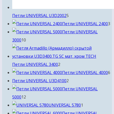
5
Петли UNIVERSAL U3D2002
5
товаров
3
Петли UNIVERSAL 2400
3
т
Петли UNIVERSAL
10
3000
10
товаров
2
Петли UNIVERSAL 3400
2
товара
6
Петли UNIVERSAL 4000
6
2
т
Петли UNIVERSAL U3D4100
2
товара
Петли UNIVERSAL
12
5000
12
товаров
1
UNIVERSAL 5780
1
товар
Петли UNIVERSAL