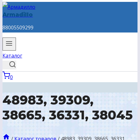
Armadillo
88005509299
Каталог
0
48983, 39309,
38665, 36331, 38045
/
Каталог товаров
/
48983, 39309, 38665, 36331,