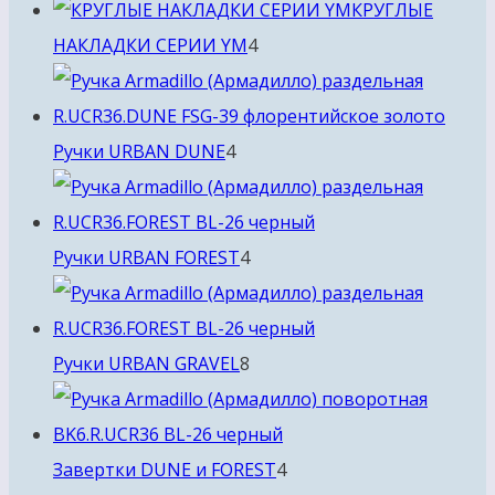
товара
КРУГЛЫЕ
4
НАКЛАДКИ СЕРИИ YM
4
товара
4
Ручки URBAN DUNE
4
товара
4
Ручки URBAN FOREST
4
товара
8
Ручки URBAN GRAVEL
8
товаров
4
Завертки DUNE и FOREST
4