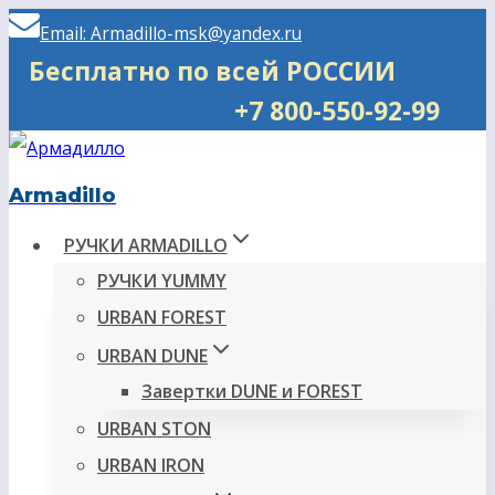
Перейти
Email: Armadillo-msk@yandex.ru
к
Бесплатно по всей РОССИИ
содержимому
+7 800-550-92-99
Armadillo
РУЧКИ ARMADILLO
РУЧКИ YUMMY
URBAN FOREST
URBAN DUNE
Завертки DUNE и FOREST
URBAN STON
URBAN IRON