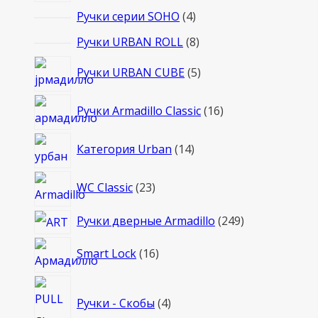
товаров
4
Ручки серии SOHO
4
товара
8
Ручки URBAN ROLL
8
товаров
5
Ручки URBAN CUBE
5
товаров
16
Ручки Armadillo Classic
16
товаров
14
Категория Urban
14
товаров
23
WC Classic
23
товара
249
Ручки дверные Armadillo
249
товаров
16
Smart Lock
16
товаров
4
Ручки - Скобы
4
товара