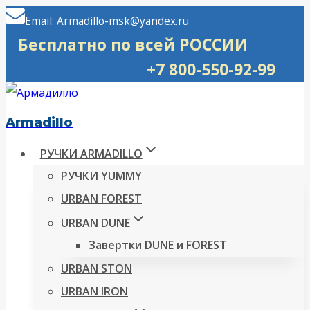
Перейти
Email: Armadillo-msk@yandex.ru
к
Бесплатно по всей РОССИИ
содержимому
+7 800-550-92-99
Armadillo
РУЧКИ ARMADILLO
РУЧКИ YUMMY
URBAN FOREST
URBAN DUNE
Завертки DUNE и FOREST
URBAN STON
URBAN IRON