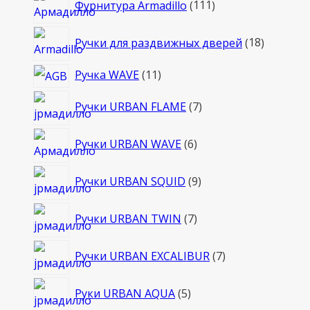
Фурнитура Armadillo
111
товаров
18
Ручки для раздвижных дверей
18
товаров
11
Ручка WAVE
11
товаров
7
Ручки URBAN FLAME
7
товаров
6
Ручки URBAN WAVE
6
товаров
9
Ручки URBAN SQUID
9
товаров
7
Ручки URBAN TWIN
7
товаров
7
Ручки URBAN EXCALIBUR
7
товаров
5
Руки URBAN AQUA
5