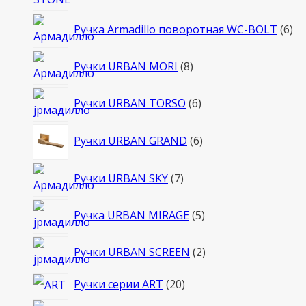
6
Ручка Armadillo поворотная WC-BOLT
6
то
8
Ручки URBAN MORI
8
товаров
6
Ручки URBAN TORSO
6
товаров
6
Ручки URBAN GRAND
6
товаров
7
Ручки URBAN SKY
7
товаров
5
Ручка URBAN MIRAGE
5
товаров
2
Ручки URBAN SCREEN
2
товара
20
Ручки серии ART
20
товаров