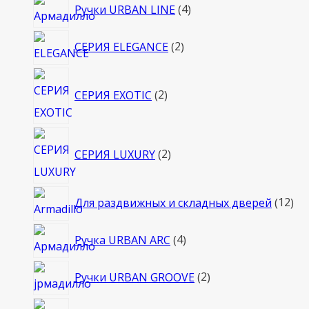
4
Ручки URBAN LINE
4
товара
2
СЕРИЯ ELEGANCE
2
товара
2
СЕРИЯ EXOTIC
2
товара
2
СЕРИЯ LUXURY
2
товара
12
Для раздвижных и складных дверей
12
то
4
Ручка URBAN ARC
4
товара
2
Ручки URBAN GROOVE
2
товара
111