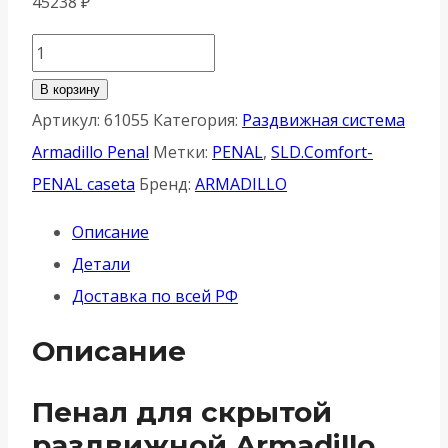
45238
₽
Количество
товара
В корзину
Пенал
Артикул:
61055
Категория:
Раздвижная система
для
Armadillo Penal
Метки:
PENAL
,
SLD.Comfort-
скрытой
PENAL caseta
Бренд:
ARMADILLO
раздвижной
Описание
Armadillo
Детали
(Армадилло)
Доставка по всей РФ
системы
SLD.Comfort-
Описание
PENAL
caseta
Пенал для скрытой
900/2900
раздвижной Armadillo