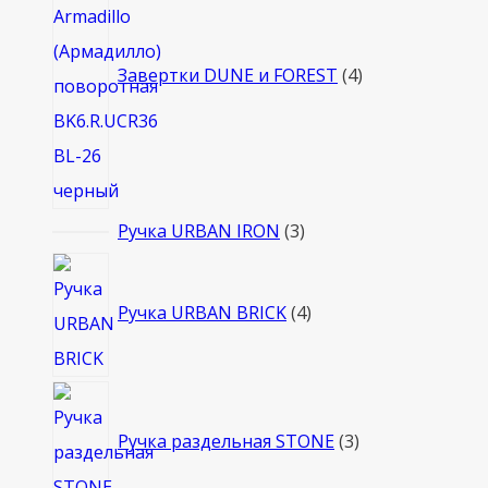
Завертки DUNE и FOREST
4
3
Ручка URBAN IRON
3
товара
4
товара
Ручка URBAN BRICK
4
3
товара
Ручка раздельная STONE
3