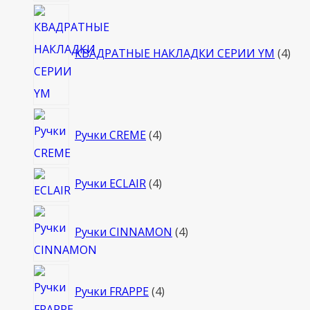
4
тов
КВАДРАТНЫЕ НАКЛАДКИ СЕРИИ YM
4
4
Ручки CREME
4
товара
4
Ручки ECLAIR
4
товара
4
Ручки CINNAMON
4
товара
4
Ручки FRAPPE
4
товара