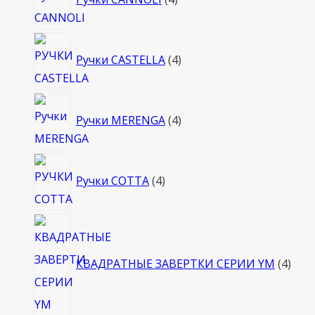
товара
4
Ручки CASTELLA
4
товара
4
Ручки MERENGA
4
товара
4
Ручки COTTA
4
товара
4
това
КВАДРАТНЫЕ ЗАВЕРТКИ СЕРИИ YM
4