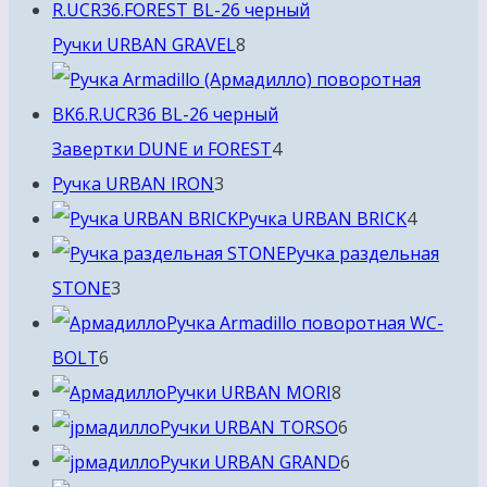
8
Ручки URBAN GRAVEL
8
товаров
4
Завертки DUNE и FOREST
4
3
товара
Ручка URBAN IRON
3
товара
4
Ручка URBAN BRICK
4
товара
Ручка раздельная
3
STONE
3
товара
Ручка Armadillo поворотная WC-
6
BOLT
6
товаров
8
Ручки URBAN MORI
8
товаров
6
Ручки URBAN TORSO
6
товаров
6
Ручки URBAN GRAND
6