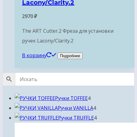
Lacony/Clarity.2
2970
₽
The ART Cutter.2 Фреза для установки
ручек Lacony/Clarity.2
В корзину
Подробнее
4
Ручки TOFFEE
4
товара
4
Ручки VANILLA
4
товара
4
Ручки TRUFFLE
4
товара