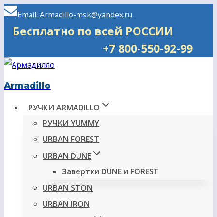
Перейти
Email: Armadillo-msk@yandex.ru
к
Бесплатно по всей РОССИИ
содержимому
+7 800-550-92-99
Armadillo
РУЧКИ ARMADILLO
РУЧКИ YUMMY
URBAN FOREST
URBAN DUNE
Завертки DUNE и FOREST
URBAN STON
URBAN IRON