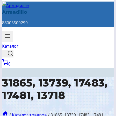
Armadillo
88005509299
Каталог
0
31865, 13739, 17483,
17481, 13718
/
Каталог товаров
/
31865, 13739, 17483, 17481,