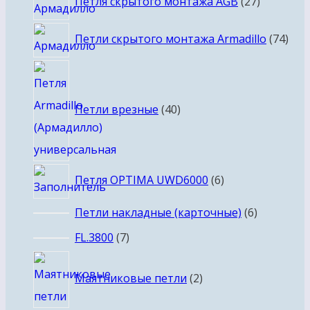
Петля скрытого монтажа AGB
27
товаров
74
Петли скрытого монтажа Armadillo
74
тов
40
товаров
Петли врезные
40
6
Петля OPTIMA UWD6000
6
товаров
6
Петли накладные (карточные)
6
товаров
7
FL.3800
7
товаров
2
Маятниковые петли
2
товара