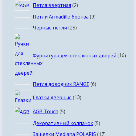
2
Петля ввертная
2
товара
9
Петли Armadillo бронза
9
товаров
25
Черные петли
25
товаров
16
това
Фурнитура для стеклянных дверей
16
6
Петля доводчик RANGE
6
товаров
13
Глазки дверные
13
товаров
5
AGB Touch
5
товаров
5
Декоративный колпачок
5
товаров
17
Защелки Mediana POLARIS
17