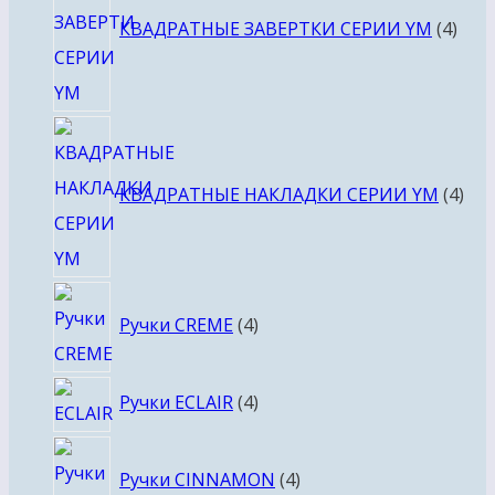
това
КВАДРАТНЫЕ ЗАВЕРТКИ СЕРИИ YM
4
4
тов
КВАДРАТНЫЕ НАКЛАДКИ СЕРИИ YM
4
4
Ручки CREME
4
товара
4
Ручки ECLAIR
4
товара
4
Ручки CINNAMON
4
товара