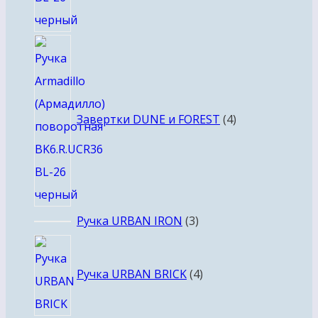
4
товара
Завертки DUNE и FOREST
4
3
Ручка URBAN IRON
3
товара
4
товара
Ручка URBAN BRICK
4