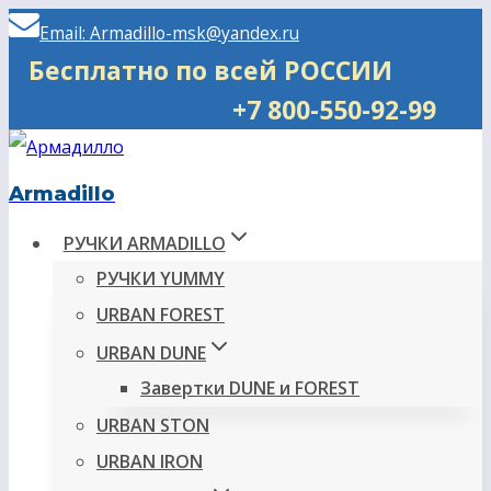
Перейти
Email: Armadillo-msk@yandex.ru
к
Бесплатно по всей РОССИИ
содержимому
+7 800-550-92-99
Armadillo
РУЧКИ ARMADILLO
РУЧКИ YUMMY
URBAN FOREST
URBAN DUNE
Завертки DUNE и FOREST
URBAN STON
URBAN IRON