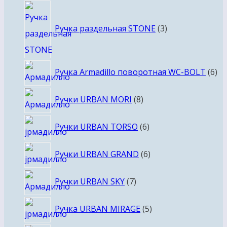
3
товара
Ручка раздельная STONE
3
6
Ручка Armadillo поворотная WC-BOLT
6
то
8
Ручки URBAN MORI
8
товаров
6
Ручки URBAN TORSO
6
товаров
6
Ручки URBAN GRAND
6
товаров
7
Ручки URBAN SKY
7
товаров
5
Ручка URBAN MIRAGE
5
товаров