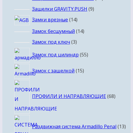
товаров
9
Защелки GRAVITY.PUSH
9
товаров
14
Замки врезные
14
товаров
14
Замок бесшумный
14
товаров
3
Замок под ключ
3
товара
55
Замок под цилиндр
55
товаров
15
Замок с защелкой
15
товаров
68
товаро
ПРОФИЛИ И НАПРАВЛЯЮЩИЕ
68
13
Раздвижная система Armadillo Penal
13
тов