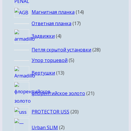
14
Магнитная планка
14
товаров
17
Ответная планка
17
товаров
4
Задвижки
4
товара
28
Петля скрытой установки
28
товаров
5
Упор торцевой
5
товаров
13
Вертушки
13
товаров
21
флорентийское золото
21
товар
20
PROTECTOR USS
20
товаров
2
Urban SLIM
2