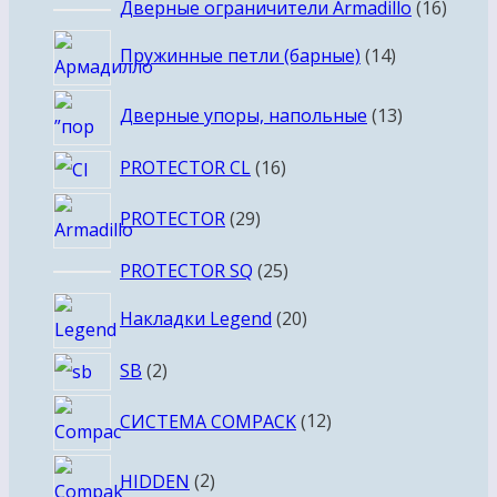
16
Дверные ограничители Armadillo
16
товар
14
Пружинные петли (барные)
14
товаров
13
Дверные упоры, напольные
13
товаров
16
PROTECTOR CL
16
товаров
29
PROTECTOR
29
товаров
25
PROTECTOR SQ
25
товаров
20
Накладки Legend
20
товаров
2
SB
2
товара
12
СИСТЕМА COMPACK
12
товаров
2
HIDDEN
2