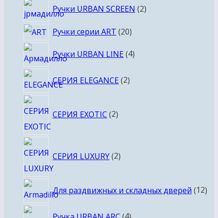
2
Ручки URBAN SCREEN
2
товара
20
Ручки серии ART
20
товаров
4
Ручки URBAN LINE
4
товара
2
СЕРИЯ ELEGANCE
2
товара
2
СЕРИЯ EXOTIC
2
товара
2
СЕРИЯ LUXURY
2
товара
12
Для раздвижных и складных дверей
12
то
4
Ручка URBAN ARC
4