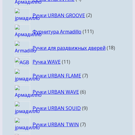
товара
2
Ручки URBAN GROOVE
2
товара
111
Фурнитура Armadillo
111
товаров
18
Ручки для раздвижных дверей
18
товаров
11
Ручка WAVE
11
товаров
7
Ручки URBAN FLAME
7
товаров
6
Ручки URBAN WAVE
6
товаров
9
Ручки URBAN SQUID
9
товаров
7
Ручки URBAN TWIN
7
товаров