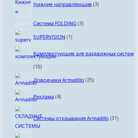
Нижние направляющие
3
товара
3
Система FOLDING
3
товара
1
SUPERVISION
1
товар
Комплектующие для раздвижных систем
10
10
товаров
25
Доводчики Armadillo
25
товаров
4
Реклама
4
товара
31
Системы открывания Armadillo
31
товар
2