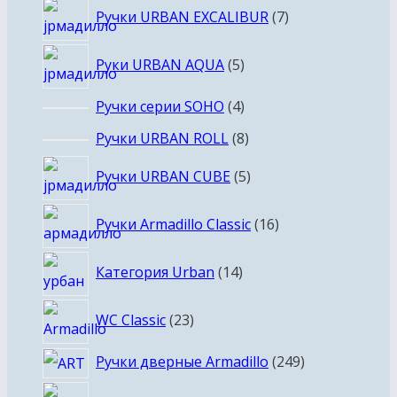
7
Ручки URBAN EXCALIBUR
7
товаров
5
Руки URBAN AQUA
5
товаров
4
Ручки серии SOHO
4
товара
8
Ручки URBAN ROLL
8
товаров
5
Ручки URBAN CUBE
5
товаров
16
Ручки Armadillo Classic
16
товаров
14
Категория Urban
14
товаров
23
WC Classic
23
товара
249
Ручки дверные Armadillo
249
товаров
16