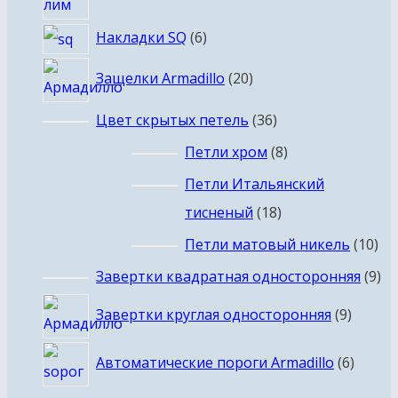
товара
6
Накладки SQ
6
товаров
20
Защелки Armadillo
20
товаров
36
Цвет скрытых петель
36
товаров
8
Петли хром
8
товаров
Петли Итальянский
18
тисненый
18
товаров
10
Петли матовый никель
10
то
9
Завертки квадратная односторонняя
9
то
9
Завертки круглая односторонняя
9
товар
6
Автоматические пороги Armadillo
6
товар