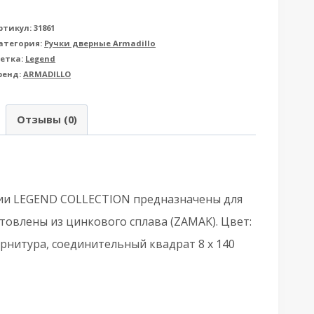
овара
учка
ртикул:
31861
атегория:
Ручки дверные Armadillo
rmadillo
етка:
Legend
ренд:
ARMADILLO
рмадилло)
аздельная
Отзывы (0)
.LD54.Libra26
Libra
D26)
кции LEGEND COLLECTION предназначены для
ECH
товлены из цинкового сплава (ZAMAK). Цвет:
кв.
рнитура, соединительный квадрат 8 x 140
х140)
N/CP-