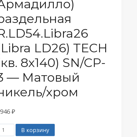
Армадилло)
раздельная
R.LD54.Libra26
(Libra LD26) TECH
(кв. 8х140) SN/CP-
3 — Матовый
никель/хром
1946
₽
оличество
В корзину