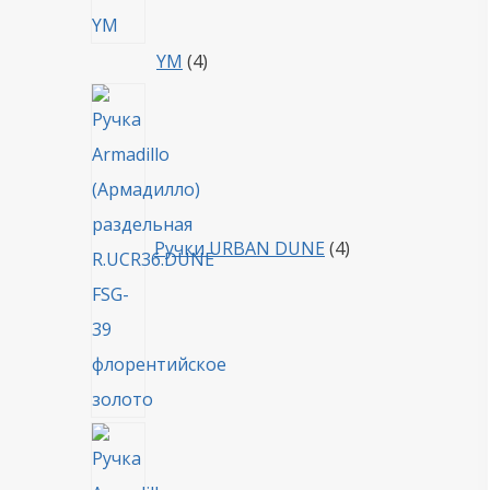
4
YM
4
товара
4
товара
Ручки URBAN DUNE
4
4
товара