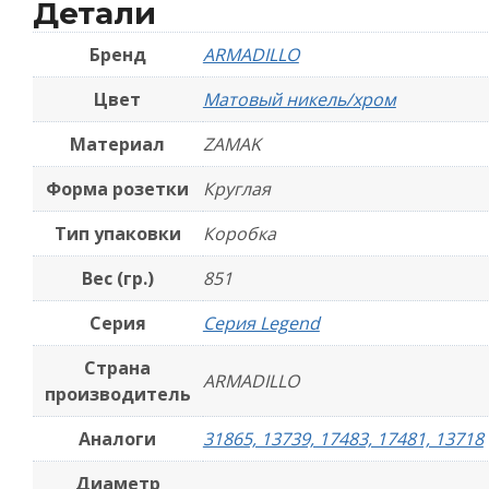
-
Детали
М
Бренд
ARMADILLO
н
Цвет
Матовый никель/хром
х
Материал
ZAMAK
Форма розетки
Круглая
Тип упаковки
Коробка
Вес (гр.)
851
Серия
Серия Legend
Страна
ARMADILLO
производитель
Аналоги
31865, 13739, 17483, 17481, 13718
Диаметр