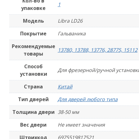
Кол-во в
1
упаковке
Модель
Libra LD26
Покрытие
Гальваника
Рекомендуемые
13780, 13788, 13776, 28775, 15112
товары
Способ
Для фрезерной/ручной установк
установки
Страна
Китай
Тип дверей
Для дверей любого типа
Толщина двери
38-50 мм
Вес двери
Не имеет значения
Штрихкод
6975519817521