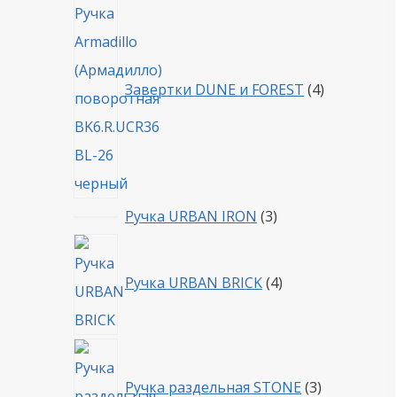
товара
Завертки DUNE и FOREST
4
3
Ручка URBAN IRON
3
товара
4
товара
Ручка URBAN BRICK
4
3
товара
Ручка раздельная STONE
3