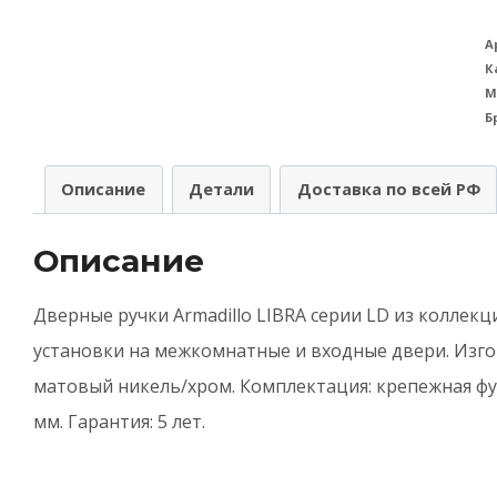
т
Р
А
К
A
М
(
Б
А
р
Описание
Детали
Доставка по всей РФ
R
(
Описание
L
Дверные ручки Armadillo LIBRA серии LD из колле
T
установки на межкомнатные и входные двери. Изго
(
матовый никель/хром. Комплектация: крепежная фу
8
мм. Гарантия: 5 лет.
S
3