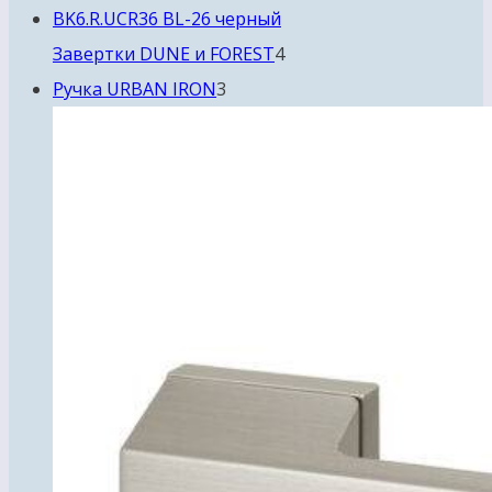
4
Завертки DUNE и FOREST
4
3
товара
Ручка URBAN IRON
3
товара