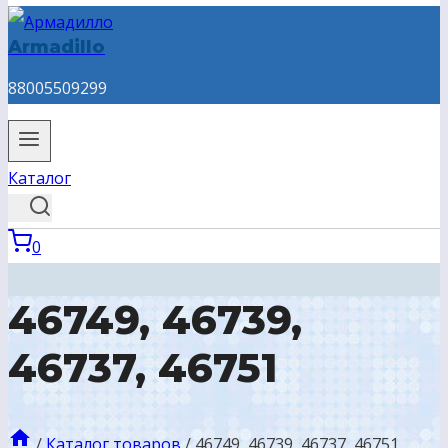
Armadillo
88005509299
Каталог
0
46749, 46739,
46737, 46751
/
Каталог товаров
/
46749, 46739, 46737, 46751