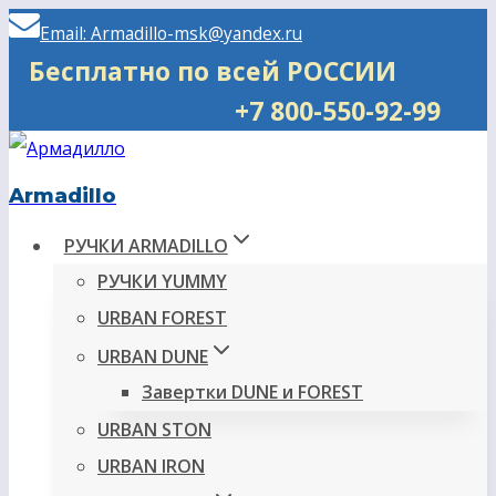
Перейти
Email: Armadillo-msk@yandex.ru
к
Бесплатно по всей РОССИИ
содержимому
+7 800-550-92-99
Armadillo
РУЧКИ ARMADILLO
РУЧКИ YUMMY
URBAN FOREST
URBAN DUNE
Завертки DUNE и FOREST
URBAN STON
URBAN IRON