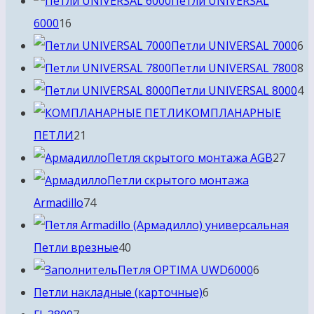
Петли UNIVERSAL
16
6000
16
товаров
6
Петли UNIVERSAL 7000
6
т
8
Петли UNIVERSAL 7800
8
т
4
Петли UNIVERSAL 8000
4
т
КОМПЛАНАРНЫЕ
21
ПЕТЛИ
21
товар
27
Петля скрытого монтажа AGB
27
това
Петли скрытого монтажа
74
Armadillo
74
товара
40
Петли врезные
40
товаров
6
Петля OPTIMA UWD6000
6
6
товаров
Петли накладные (карточные)
6
7
товаров