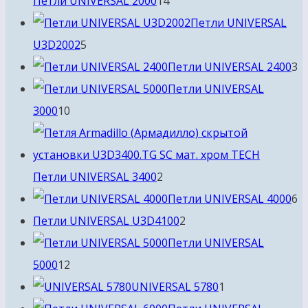
Петли UNIVERSAL 2000
14
товаров
Петли UNIVERSAL
5
U3D2002
5
товаров
3
Петли UNIVERSAL 2400
3
т
Петли UNIVERSAL
10
3000
10
товаров
2
Петли UNIVERSAL 3400
2
товара
6
Петли UNIVERSAL 4000
6
2
т
Петли UNIVERSAL U3D4100
2
товара
Петли UNIVERSAL
12
5000
12
товаров
1
UNIVERSAL 5780
1
товар