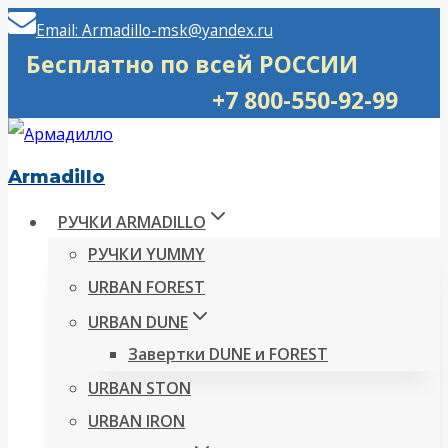
Перейти
Email: Armadillo-msk@yandex.ru
к
Бесплатно по всей РОССИИ
содержимому
+7 800-550-92-99
Armadillo
РУЧКИ ARMADILLO
РУЧКИ YUMMY
URBAN FOREST
URBAN DUNE
Завертки DUNE и FOREST
URBAN STON
URBAN IRON