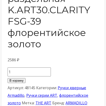
K.ART30.CLARITY
FSG-39
флорентийское
золото
2586
₽
Количество
товара
В корзину
Ручка
Артикул:
48145
Категории:
Ручки дверные
Armadillo
Armadillo
,
Ручки серии ART
,
флорентийское
(Армадилло)
золото
Метка:
THE ART
Бренд:
ARMADILLO