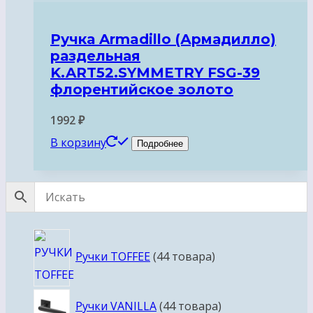
Ручка Armadillo (Армадилло)
раздельная
K.ART52.SYMMETRY FSG-39
флорентийское золото
1992
₽
В корзину
Подробнее
Ручки TOFFEE
4
4 товара
Ручки VANILLA
4
4 товара