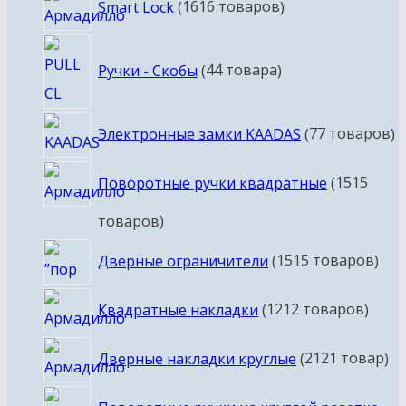
Smart Lock
16
16 товаров
Ручки - Скобы
4
4 товара
Электронные замки KAADAS
7
7 товаров
Поворотные ручки квадратные
15
15
товаров
Дверные ограничители
15
15 товаров
Квадратные накладки
12
12 товаров
Дверные накладки круглые
21
21 товар