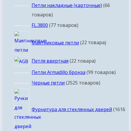
Петли накладные (карточные)
6
6
товаров
FL.3800
7
7 товаров
Маятниковые петли
2
2 товара
Петля ввертная
2
2 товара
Петли Armadillo бронза
9
9 товаров
Черные петли
25
25 товаров
Фурнитура для стеклянных дверей
16
16