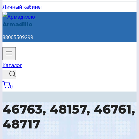
Личный кабинет
Armadillo
88005509299
Каталог
0
46763, 48157, 46761,
48717