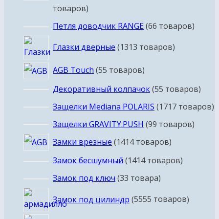
товаров
Петля доводчик RANGE
6
6 товаров
Глазки дверные
13
13 товаров
AGB Touch
5
5 товаров
Декоративный колпачок
5
5 товаров
Защелки Mediana POLARIS
17
17 товаров
Защелки GRAVITY.PUSH
9
9 товаров
Замки врезные
14
14 товаров
Замок бесшумный
14
14 товаров
Замок под ключ
3
3 товара
Замок под цилиндр
55
55 товаров