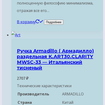
полноценную философию минимализма,
отражая все его…
В корзину
Подробнее
Ручка Armadillo ( Армадилло)
раздельная K.ART30.CLARITY
MWSC-33 — Итальянский
тисненый
2707
₽
Технические характеристики
Производитель
ARMADILLO
Страна
Китай