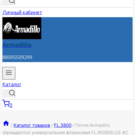
Личный кабинет
Armadillo
88005509299
Каталог
0
/
Каталог товаров
/
FL.3800
/
Петля Armadillo
(Армадилло) универсальная флажковая FL.IN3800.US AC