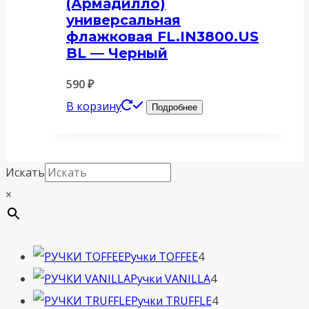
(Армадилло)
универсальная
флажковая FL.IN3800.US
BL — Черный
590
₽
В корзину
Подробнее
Искать
×
4
Ручки TOFFEE
4
товара
4
Ручки VANILLA
4
товара
4
Ручки TRUFFLE
4