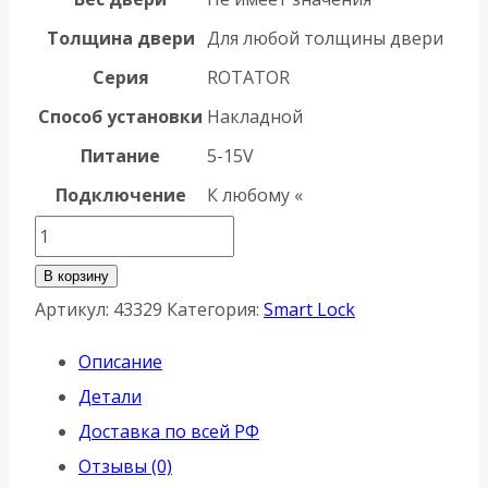
Толщина двери
Для любой толщины двери
Серия
ROTATOR
Способ установки
Накладной
Питание
5-15V
Подключение
К любому «
Количество
товара
В корзину
Блок
Артикул:
43329
Категория:
Smart Lock
подключения
Описание
Armadillo
Детали
(Армадилло)
Доставка по всей РФ
к
Отзывы (0)
реле