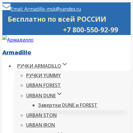
Перейти
Email: Armadillo-msk@yandex.ru
к
Бесплатно по всей РОССИИ
содержимому
+7 800-550-92-99
Armadillo
РУЧКИ ARMADILLO
РУЧКИ YUMMY
URBAN FOREST
URBAN DUNE
Завертки DUNE и FOREST
URBAN STON
URBAN IRON