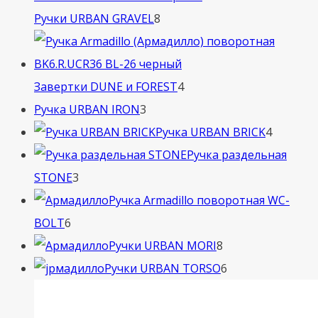
8
Ручки URBAN GRAVEL
8
товаров
4
Завертки DUNE и FOREST
4
3
товара
Ручка URBAN IRON
3
товара
4
Ручка URBAN BRICK
4
товара
Ручка раздельная
3
STONE
3
товара
Ручка Armadillo поворотная WC-
6
BOLT
6
товаров
8
Ручки URBAN MORI
8
товаров
6
Ручки URBAN TORSO
6
товаров