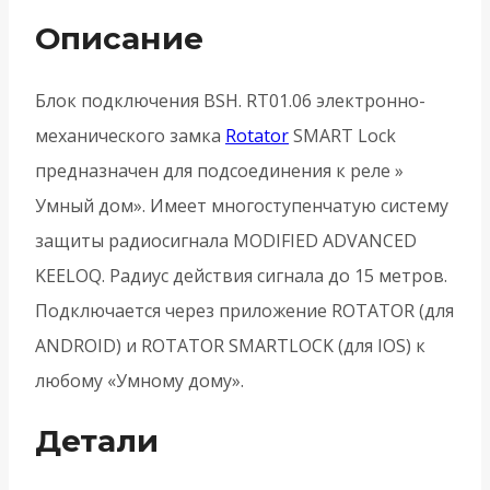
"
Описание
Умный
дом"
Блок подключения BSH. RT01.06 электронно-
BSH.RT01.06
механического замка
Rotator
SMART Lock
-
предназначен для подсоединения к реле »
Черный
Умный дом». Имеет многоступенчатую систему
защиты радиосигнала MODIFIED ADVANCED
KEELOQ. Радиус действия сигнала до 15 метров.
Подключается через приложение ROTATOR (для
ANDROID) и ROTATOR SMARTLOCK (для IOS) к
любому «Умному дому».
Детали