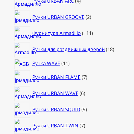
Ручка URBAN ARC
4
товара
2
Ручки URBAN GROOVE
2
товара
111
Фурнитура Armadillo
111
товаров
18
Ручки для раздвижных дверей
18
товаров
11
Ручка WAVE
11
товаров
7
Ручки URBAN FLAME
7
товаров
6
Ручки URBAN WAVE
6
товаров
9
Ручки URBAN SQUID
9
товаров
7
Ручки URBAN TWIN
7
товаров