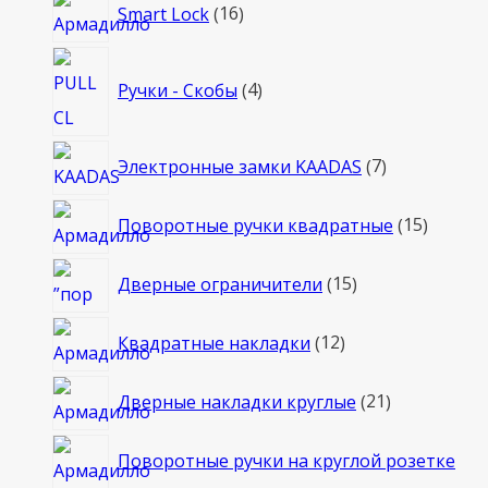
16
Smart Lock
16
товаров
4
Ручки - Скобы
4
товара
7
Электронные замки KAADAS
7
товаров
15
Поворотные ручки квадратные
15
товаро
15
Дверные ограничители
15
товаров
12
Квадратные накладки
12
товаров
21
Дверные накладки круглые
21
товар
Поворотные ручки на круглой розетке