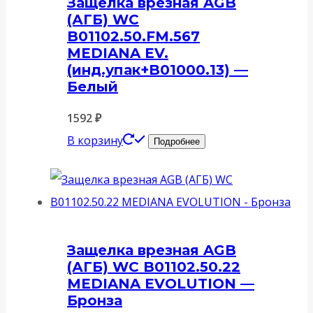
Защелка врезная AGB
(АГБ) WC
B01102.50.FM.567
MEDIANA EV.
(инд.упак+B01000.13) —
Белый
1592
₽
В корзину
Подробнее
Защелка врезная AGB
(АГБ) WC B01102.50.22
MEDIANA EVOLUTION —
Бронза