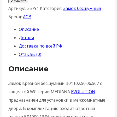
В корзину
Защелка
Артикул:
25791
Категория:
Замок бесшумный
врезная
Бренд:
AGB
AGB
Описание
(АГБ)
Детали
WC
Доставка по всей РФ
B01102.50.06.567
Отзывы (0)
MEDIANA
EV.
Описание
(инд.упак+B01000.13)
-
Замок врезной бесшумный B01102.50.06.567 с
Никель
защелкой WC серии MEDIANA
EVOLUTION
предназначен для установки в межкомнатные
двери. В комплектацию входит ответная
планка B01000.13.06 короткая с загнутым