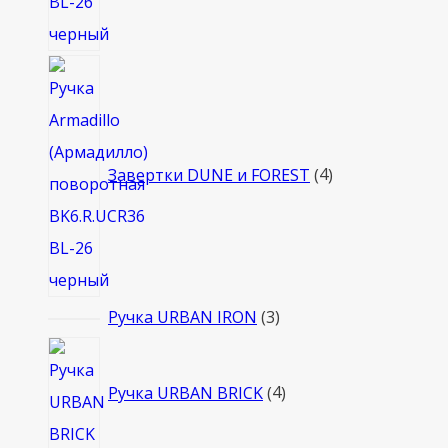
4
товара
Завертки DUNE и FOREST
4
3
Ручка URBAN IRON
3
товара
4
товара
Ручка URBAN BRICK
4