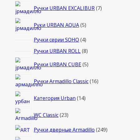
7
Ручки URBAN EXCALIBUR
7
товаров
5
Руки URBAN AQUA
5
товаров
4
Ручки серии SOHO
4
товара
8
Ручки URBAN ROLL
8
товаров
5
Ручки URBAN CUBE
5
товаров
16
Ручки Armadillo Classic
16
товаров
14
Категория Urban
14
товаров
23
WC Classic
23
товара
249
Ручки дверные Armadillo
249
товаров