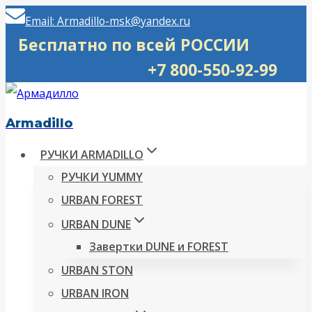
Перейти
Email: Armadillo-msk@yandex.ru
к
Бесплатно по всей РОССИИ
содержимому
+7 800-550-92-99
Armadillo
РУЧКИ ARMADILLO
РУЧКИ YUMMY
URBAN FOREST
URBAN DUNE
Завертки DUNE и FOREST
URBAN STON
URBAN IRON