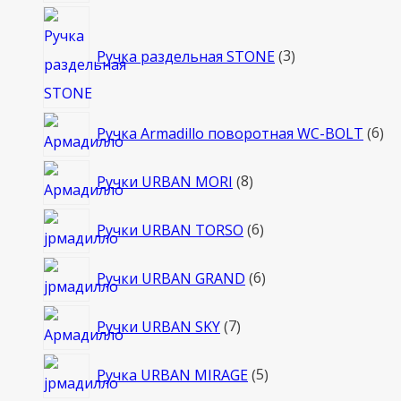
3
товара
Ручка раздельная STONE
3
6
Ручка Armadillo поворотная WC-BOLT
6
то
8
Ручки URBAN MORI
8
товаров
6
Ручки URBAN TORSO
6
товаров
6
Ручки URBAN GRAND
6
товаров
7
Ручки URBAN SKY
7
товаров
5
Ручка URBAN MIRAGE
5
товаров