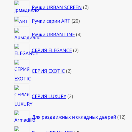
2
Ручки URBAN SCREEN
2
товара
20
Ручки серии ART
20
товаров
4
Ручки URBAN LINE
4
товара
2
СЕРИЯ ELEGANCE
2
товара
2
СЕРИЯ EXOTIC
2
товара
2
СЕРИЯ LUXURY
2
товара
12
Для раздвижных и складных дверей
12
то
4