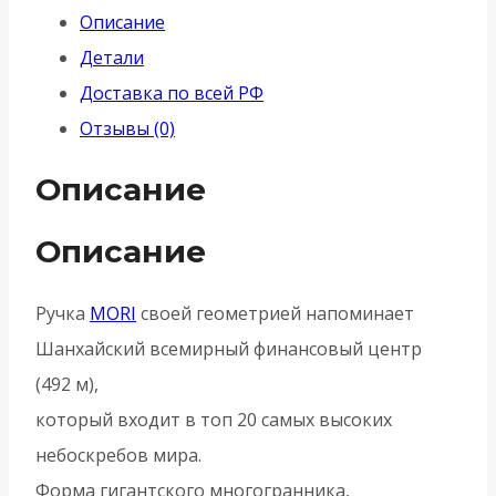
Описание
MORI
Детали
USS
Доставка по всей РФ
FSG-
Отзывы (0)
39
-
Описание
Флорентийское
золото
Описание
Ручка
MORI
своей геометрией напоминает
Шанхайский всемирный финансовый центр
(492 м),
который входит в топ 20 самых высоких
небоскребов мира.
Форма гигантского многогранника,