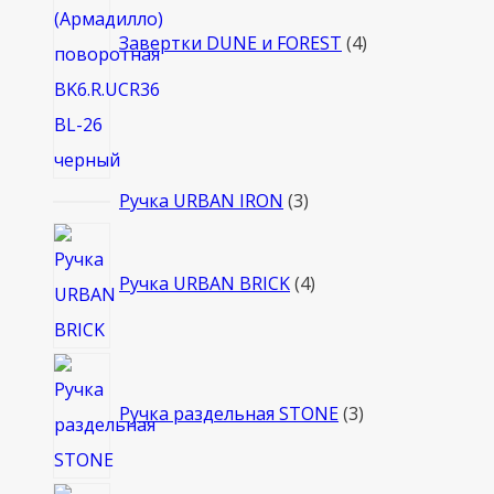
Завертки DUNE и FOREST
4
3
Ручка URBAN IRON
3
товара
4
товара
Ручка URBAN BRICK
4
3
товара
Ручка раздельная STONE
3