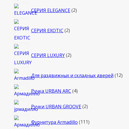
товара
2
СЕРИЯ ELEGANCE
2
товара
2
СЕРИЯ EXOTIC
2
товара
2
СЕРИЯ LUXURY
2
товара
12
Для раздвижных и складных дверей
12
то
4
Ручка URBAN ARC
4
товара
2
Ручки URBAN GROOVE
2
товара
111
Фурнитура Armadillo
111
товаров