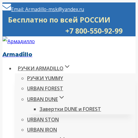
Перейти
Email: Armadillo-msk@yandex.ru
к
Бесплатно по всей РОССИИ
содержимому
+7 800-550-92-99
Armadillo
РУЧКИ ARMADILLO
РУЧКИ YUMMY
URBAN FOREST
URBAN DUNE
Завертки DUNE и FOREST
URBAN STON
URBAN IRON