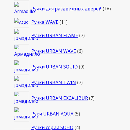
18
Ручки для раздвижных дверей
18
товаров
11
Ручка WAVE
11
товаров
7
Ручки URBAN FLAME
7
товаров
6
Ручки URBAN WAVE
6
товаров
9
Ручки URBAN SQUID
9
товаров
7
Ручки URBAN TWIN
7
товаров
7
Ручки URBAN EXCALIBUR
7
товаров
5
Руки URBAN AQUA
5
товаров
4
Ручки серии SOHO
4