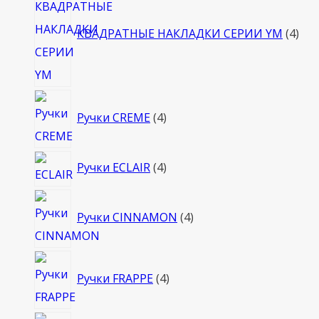
тов
КВАДРАТНЫЕ НАКЛАДКИ СЕРИИ YM
4
4
Ручки CREME
4
товара
4
Ручки ECLAIR
4
товара
4
Ручки CINNAMON
4
товара
4
Ручки FRAPPE
4
товара