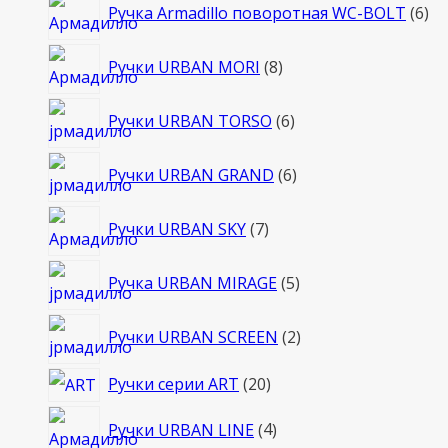
6
Ручка Armadillo поворотная WC-BOLT
6
то
8
Ручки URBAN MORI
8
товаров
6
Ручки URBAN TORSO
6
товаров
6
Ручки URBAN GRAND
6
товаров
7
Ручки URBAN SKY
7
товаров
5
Ручка URBAN MIRAGE
5
товаров
2
Ручки URBAN SCREEN
2
товара
20
Ручки серии ART
20
товаров
4
Ручки URBAN LINE
4