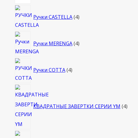
товара
4
Ручки CASTELLA
4
товара
4
Ручки MERENGA
4
товара
4
Ручки COTTA
4
товара
4
това
КВАДРАТНЫЕ ЗАВЕРТКИ СЕРИИ YM
4
4