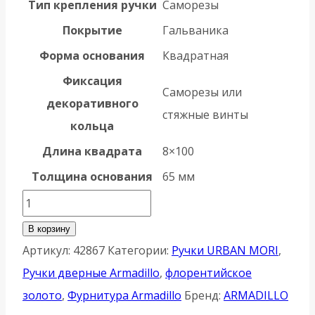
Тип крепления ручки
Саморезы
Покрытие
Гальваника
Форма основания
Квадратная
Фиксация
Саморезы или
декоративного
стяжные винты
кольца
Длина квадрата
8×100
Толщина основания
65 мм
Количество
товара
В корзину
Ручка
Артикул:
42867
Категории:
Ручки URBAN MORI
,
Armadillo
Ручки дверные Armadillo
,
флорентийское
(Армадилло)
золото
,
Фурнитура Armadillo
Бренд:
ARMADILLO
раздельная