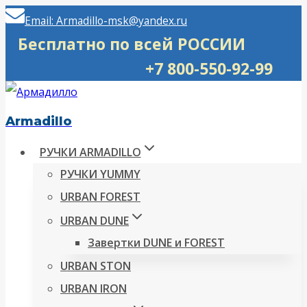
Перейти
Email: Armadillo-msk@yandex.ru
к
Бесплатно по всей РОССИИ
содержимому
+7 800-550-92-99
Armadillo
РУЧКИ ARMADILLO
РУЧКИ YUMMY
URBAN FOREST
URBAN DUNE
Завертки DUNE и FOREST
URBAN STON
URBAN IRON