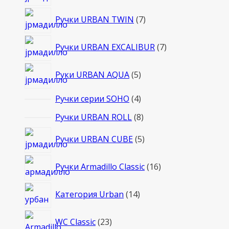
товаров
7
Ручки URBAN TWIN
7
товаров
7
Ручки URBAN EXCALIBUR
7
товаров
5
Руки URBAN AQUA
5
товаров
4
Ручки серии SOHO
4
товара
8
Ручки URBAN ROLL
8
товаров
5
Ручки URBAN CUBE
5
товаров
16
Ручки Armadillo Classic
16
товаров
14
Категория Urban
14
товаров
23
WC Classic
23