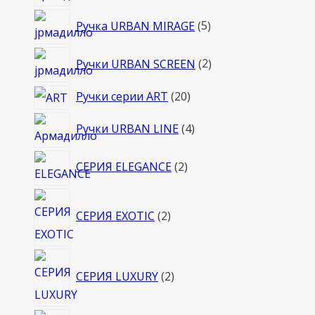
товаров
5
Ручка URBAN MIRAGE
5
товаров
2
Ручки URBAN SCREEN
2
товара
20
Ручки серии ART
20
товаров
4
Ручки URBAN LINE
4
товара
2
СЕРИЯ ELEGANCE
2
товара
2
СЕРИЯ EXOTIC
2
товара
2
СЕРИЯ LUXURY
2
товара