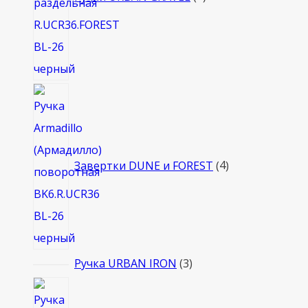
4
товара
Завертки DUNE и FOREST
4
3
Ручка URBAN IRON
3
товара
4