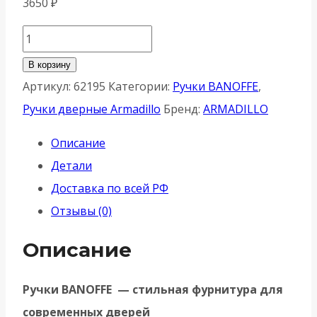
3650
₽
Количество
товара
В корзину
Ручка
Артикул:
62195
Категории:
Ручки BANOFFE
,
Armadillo
Ручки дверные Armadillo
Бренд:
ARMADILLO
(Армадилло)
Описание
раздельная
Детали
K.YM.BANOFFE
Доставка по всей РФ
BL-
Отзывы (0)
26
черный
Описание
Ручки BANOFFE — стильная фурнитура для
современных дверей