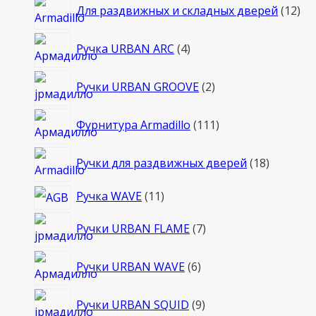
12
Для раздвижных и складных дверей
12
то
4
Ручка URBAN ARC
4
товара
2
Ручки URBAN GROOVE
2
товара
111
Фурнитура Armadillo
111
товаров
18
Ручки для раздвижных дверей
18
товаров
11
Ручка WAVE
11
товаров
7
Ручки URBAN FLAME
7
товаров
6
Ручки URBAN WAVE
6
товаров
9
Ручки URBAN SQUID
9