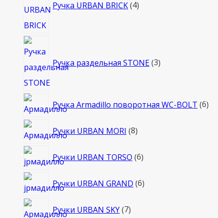
товара
Ручка URBAN BRICK
4
3
товара
Ручка раздельная STONE
3
6
Ручка Armadillo поворотная WC-BOLT
6
то
8
Ручки URBAN MORI
8
товаров
6
Ручки URBAN TORSO
6
товаров
6
Ручки URBAN GRAND
6
товаров
7
Ручки URBAN SKY
7