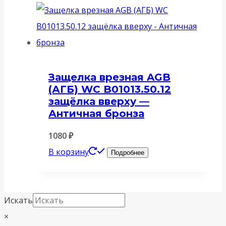
Защелка врезная AGB
(АГБ) WC B01013.50.12
защёлка вверху —
Античная бронза
1080
₽
В корзину
Подробнее
Искать
×