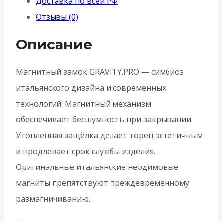
Доставка по всей РФ
цилиндр
Отзывы (0)
с
ответной
Описание
планкой
GRAVITY.PRO
Магнитный замок GRAVITY.PRO — симбиоз
G02.196.50.85
итальянского дизайна и современных
FSG
технологий. Магнитный механизм
флор.зол.
обеспечивает бесшумность при закрывании.
Утопленная защёлка делает торец эстетичным
и продлевает срок службы изделия.
Оригинальные итальянские неодимовые
магниты препятствуют преждевременному
размагничиванию.