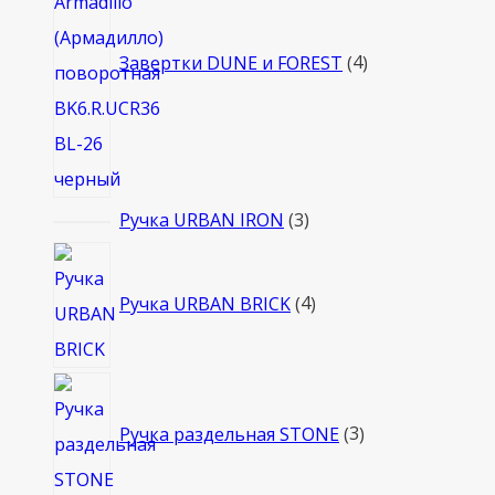
Завертки DUNE и FOREST
4
3
Ручка URBAN IRON
3
товара
4
товара
Ручка URBAN BRICK
4
3
товара
Ручка раздельная STONE
3