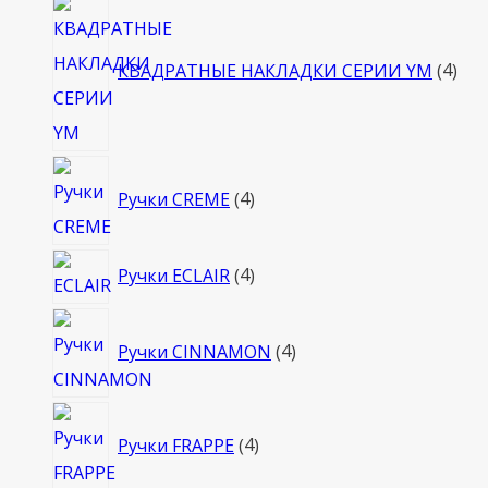
4
тов
КВАДРАТНЫЕ НАКЛАДКИ СЕРИИ YM
4
4
Ручки CREME
4
товара
4
Ручки ECLAIR
4
товара
4
Ручки CINNAMON
4
товара
4
Ручки FRAPPE
4
товара