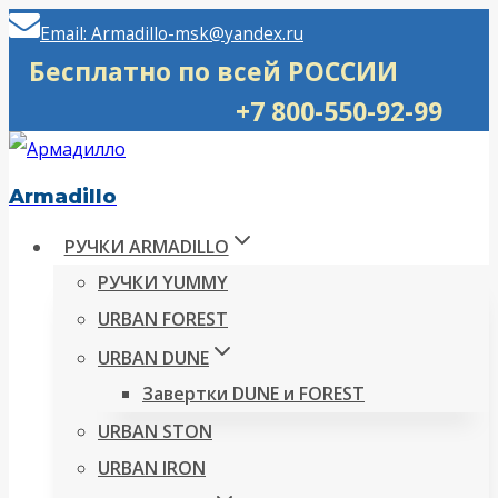
Перейти
Email: Armadillo-msk@yandex.ru
к
Бесплатно по всей РОССИИ
содержимому
+7 800-550-92-99
Armadillo
РУЧКИ ARMADILLO
РУЧКИ YUMMY
URBAN FOREST
URBAN DUNE
Завертки DUNE и FOREST
URBAN STON
URBAN IRON