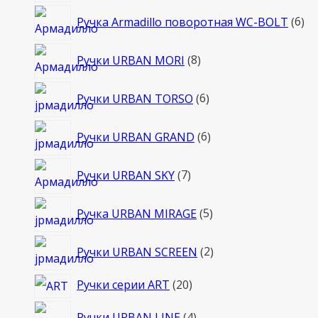
6
Ручка Armadillo поворотная WC-BOLT
6
то
8
Ручки URBAN MORI
8
товаров
6
Ручки URBAN TORSO
6
товаров
6
Ручки URBAN GRAND
6
товаров
7
Ручки URBAN SKY
7
товаров
5
Ручка URBAN MIRAGE
5
товаров
2
Ручки URBAN SCREEN
2
товара
20
Ручки серии ART
20
товаров
4
Ручки URBAN LINE
4