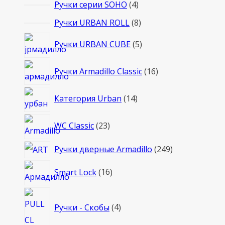
4
Ручки серии SOHO
4
товара
8
Ручки URBAN ROLL
8
товаров
5
Ручки URBAN CUBE
5
товаров
16
Ручки Armadillo Classic
16
товаров
14
Категория Urban
14
товаров
23
WC Classic
23
товара
249
Ручки дверные Armadillo
249
товаров
16
Smart Lock
16
товаров
4
Ручки - Скобы
4
товара