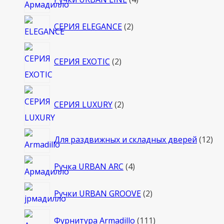
товара
2
СЕРИЯ ELEGANCE
2
товара
2
СЕРИЯ EXOTIC
2
товара
2
СЕРИЯ LUXURY
2
товара
12
Для раздвижных и складных дверей
12
то
4
Ручка URBAN ARC
4
товара
2
Ручки URBAN GROOVE
2
товара
111
Фурнитура Armadillo
111