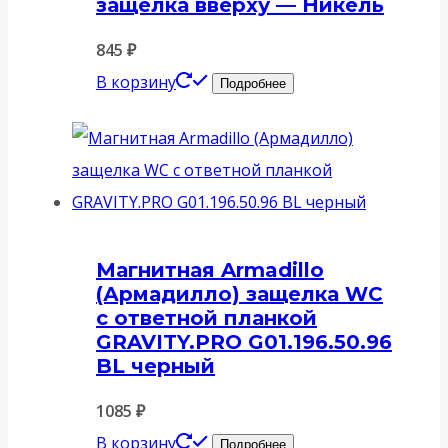
защёлка вверху — Никель
845
₽
В корзину
Подробнее
Магнитная Armadillo
(Армадилло) защелка WC
с ответной планкой
GRAVITY.PRO G01.196.50.96
BL черный
1085
₽
В корзину
Подробнее