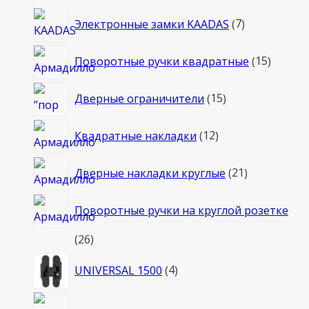
7
Электронные замки KAADAS
7
товаров
15
Поворотные ручки квадратные
15
товаро
15
Дверные ограничители
15
товаров
12
Квадратные накладки
12
товаров
21
Дверные накладки круглые
21
товар
Поворотные ручки на круглой розетке
26
26
товаров
4
UNIVERSAL 1500
4
товара
2