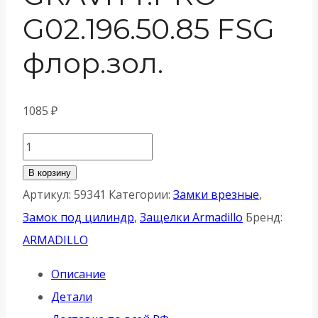
G02.196.50.85 FSG
флор.зол.
1085
₽
Количество
товара
В корзину
Замок
Артикул:
59341
Категории:
Замки врезные
,
Armadillo
Замок под цилиндр
,
Защелки Armadillo
Бренд:
(Армадилло)
ARMADILLO
межкомнатный
Описание
магнитный
Детали
под