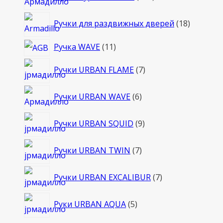
товаров
18
Ручки для раздвижных дверей
18
товаров
11
Ручка WAVE
11
товаров
7
Ручки URBAN FLAME
7
товаров
6
Ручки URBAN WAVE
6
товаров
9
Ручки URBAN SQUID
9
товаров
7
Ручки URBAN TWIN
7
товаров
7
Ручки URBAN EXCALIBUR
7
товаров
5
Руки URBAN AQUA
5
товаров