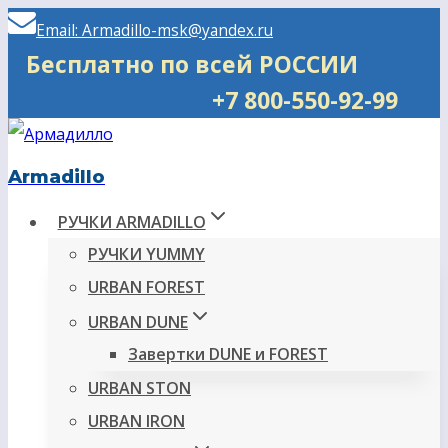
Перейти
Email: Armadillo-msk@yandex.ru
к
Бесплатно по всей РОССИИ
содержимому
+7 800-550-92-99
Armadillo
РУЧКИ ARMADILLO
РУЧКИ YUMMY
URBAN FOREST
URBAN DUNE
Завертки DUNE и FOREST
URBAN STON
URBAN IRON