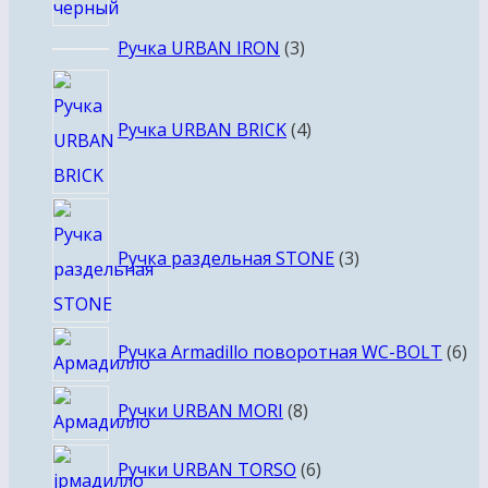
3
Ручка URBAN IRON
3
товара
4
товара
Ручка URBAN BRICK
4
3
товара
Ручка раздельная STONE
3
6
Ручка Armadillo поворотная WC-BOLT
6
то
8
Ручки URBAN MORI
8
товаров
6
Ручки URBAN TORSO
6