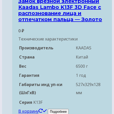
Замок врезной электронный
Kaadas Lambo K13F 3D Face с
распознование лица и
отпечатком пальца — Золото
0
₽
Технические характеристики
Производитель
KAADAS
Страна
Китай
Вес
6500 г
Гарантия
1 год
Габариты инд уп-ки
527x329x128
(ШхГхВ)
мм
Серия
K13F
В корзину
Подробнее