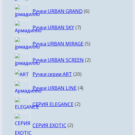
товаров
6
Ручки URBAN GRAND
6
товаров
7
Ручки URBAN SKY
7
товаров
5
Ручка URBAN MIRAGE
5
товаров
2
Ручки URBAN SCREEN
2
товара
20
Ручки серии ART
20
товаров
4
Ручки URBAN LINE
4
товара
2
СЕРИЯ ELEGANCE
2
товара
2
СЕРИЯ EXOTIC
2
товара