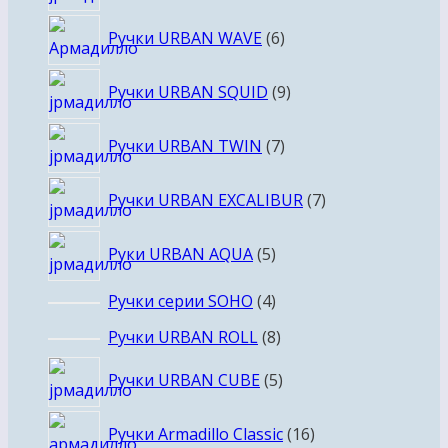
товаров
6
Ручки URBAN WAVE
6
товаров
9
Ручки URBAN SQUID
9
товаров
7
Ручки URBAN TWIN
7
товаров
7
Ручки URBAN EXCALIBUR
7
товаров
5
Руки URBAN AQUA
5
товаров
4
Ручки серии SOHO
4
товара
8
Ручки URBAN ROLL
8
товаров
5
Ручки URBAN CUBE
5
товаров
16
Ручки Armadillo Classic
16