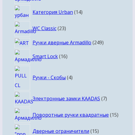
товаров
14
Категория Urban
14
товаров
23
WC Classic
23
товара
249
Ручки дверные Armadillo
249
товаров
16
Smart Lock
16
товаров
4
Ручки - Скобы
4
товара
7
Электронные замки KAADAS
7
товаров
15
Поворотные ручки квадратные
15
товаро
15
Дверные ограничители
15