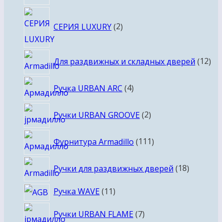
2
СЕРИЯ LUXURY
2
товара
12
Для раздвижных и складных дверей
12
то
4
Ручка URBAN ARC
4
товара
2
Ручки URBAN GROOVE
2
товара
111
Фурнитура Armadillo
111
товаров
18
Ручки для раздвижных дверей
18
товаров
11
Ручка WAVE
11
товаров
7
Ручки URBAN FLAME
7