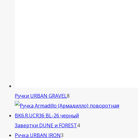
8
Ручки URBAN GRAVEL
8
товаров
4
Завертки DUNE и FOREST
4
3
товара
Ручка URBAN IRON
3