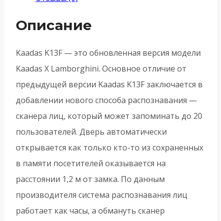
3D
Face
Описание
с
распознование
Kaadas K13F — это обновленная версия модели
лица
Kaadas Х Lamborghini. Основное отличие от
и
предыдущей версии Kaadas K13F заключается в
отпечатком
добавлении нового способа распознавания —
пальца
сканера лиц, который может запоминать до 20
-
пользователей. Дверь автоматически
Золото
открывается как только кто-то из сохраненных
в памяти посетителей оказывается на
расстоянии 1,2 м от замка. По данным
производителя система распознавания лиц
работает как часы, а обмануть сканер