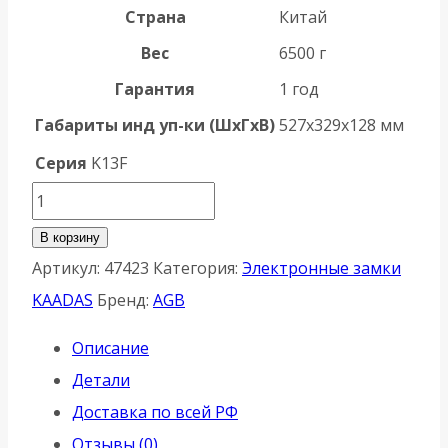
Страна
Китай
Вес
6500 г
Гарантия
1 год
Габариты инд уп-ки (ШхГхВ)
527x329x128 мм
Серия
K13F
Количество
товара
В корзину
Замок
Артикул:
47423
Категория:
Электронные замки
врезной
KAADAS
Бренд:
AGB
электронный
Описание
Kaadas
Детали
Lambo
Доставка по всей РФ
K13F
Отзывы (0)