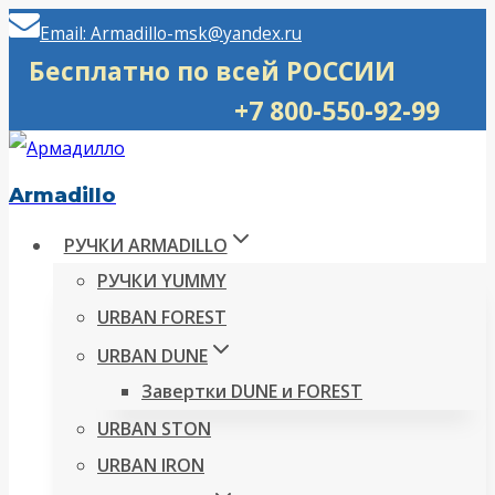
Перейти
Email: Armadillo-msk@yandex.ru
к
Бесплатно по всей РОССИИ
содержимому
+7 800-550-92-99
Armadillo
РУЧКИ ARMADILLO
РУЧКИ YUMMY
URBAN FOREST
URBAN DUNE
Завертки DUNE и FOREST
URBAN STON
URBAN IRON