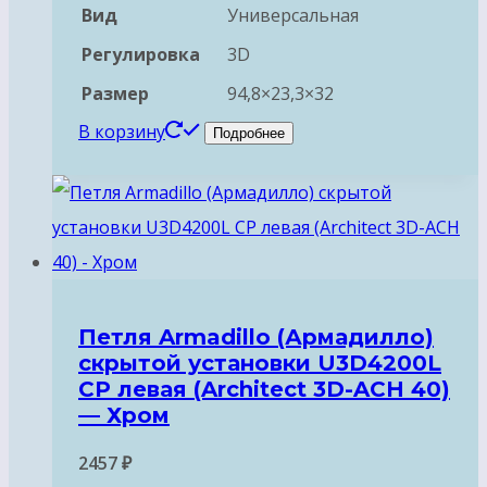
Вид
Универсальная
Регулировка
3D
Размер
94,8×23,3×32
В корзину
Подробнее
Петля Armadillo (Армадилло)
скрытой установки U3D4200L
CP левая (Architect 3D-ACH 40)
— Хром
2457
₽