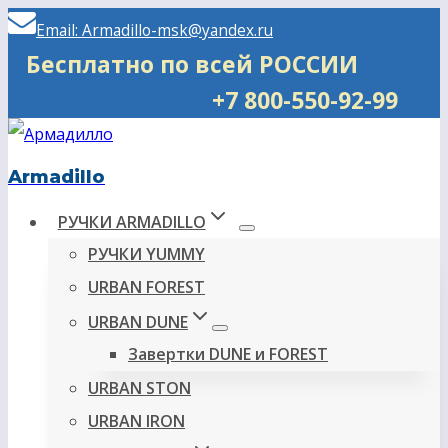
Перейти
Email: Armadillo-msk@yandex.ru
к
Бесплатно по всей РОССИИ
содержимому
+7 800-550-92-99
Armadillo
РУЧКИ ARMADILLO
РУЧКИ YUMMY
URBAN FOREST
URBAN DUNE
Завертки DUNE и FOREST
URBAN STON
URBAN IRON